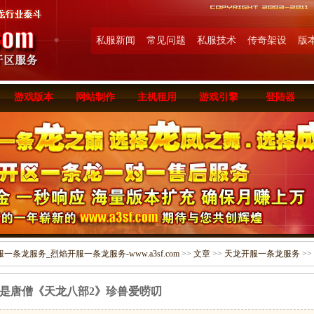
私服新闻
常见问题
私服技术
传奇架设
版
游戏版本
网站制作
主机租用
游戏引擎
登陆器
条龙服务_烈焰开服一条龙服务-www.a3sf.com
>>
文章
>>
天龙开服一条龙服务
>>
B是唐僧《天龙八部2》珍兽爱唠叨