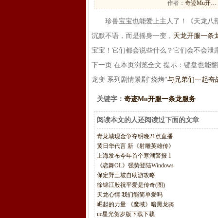
作者：
奇迹Mu开…
珍兽宝宝也能爱上主人了！《天龙八部
沉默不语，而是摇身一变，
天龙开服一条
宝宝！它们都会说些什么？它们会不会泄露
下一页 在本页浏览全文 提示：键盘也能翻页
龙变 系列剧情景剧"烧烤"
与兄弟们一起奋战
关键字：
奇迹Mu开服一条龙服务
阅读本文的人还阅读过下面的文章
青龙城现金争夺明晚21点直播
黄日华代言 新《射雕英雄传》
上海发布今年首个寒潮警报 1
《恋舞OL》强势登陆Windows
保定野三坡自助游攻略
徐锦江殷祝平爱是传奇(图)
天龙心情 我们能简单爱吗
崛起的力量 《魔域》暗黑龙骑
uc星光贺岁版下载下载