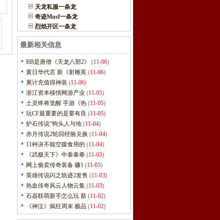
天龙私服一条龙
奇迹Musf一条龙
烈焰开区一条龙
最新相关信息
BB是唐僧《天龙八部2》
(
11-06
)
黄日华代言 新《射雕英
(
11-06
)
累计充值得神装
(
11-06
)
浙江资本移情网游产业
(
11-05
)
土灵终将觉醒 手游《热
(
11-05
)
玩CF最重要的是要有良
(
11-05
)
炉石传说“狗头人与地
(
11-04
)
赤月传说2轮回经验兑换
(
11-04
)
11种决不能空腹食用的
(
11-04
)
《武极天下》中泰泰拳
(
11-03
)
网上偷卖传奇装备 赚1
(
11-03
)
英雄传说闪之轨迹2发售
(
11-03
)
热血传奇风云人物云集
(
11-03
)
石器联萌新手怎么玩 新
(
11-02
)
《神泣》疯狂周末 极品
(
11-02
)