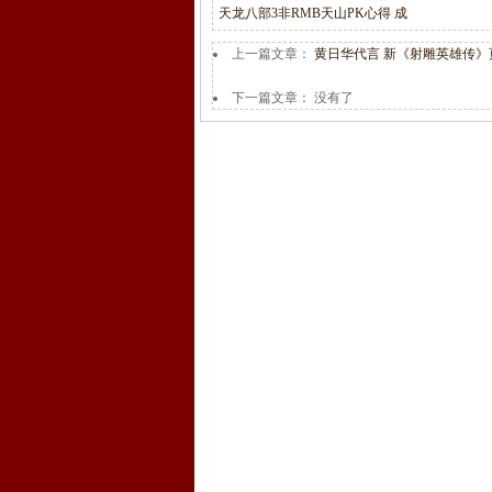
天龙八部3非RMB天山PK心得 成
上一篇文章：
黄日华代言 新《射雕英雄传》
下一篇文章： 没有了