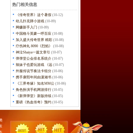
热门相关信息
《传奇世界》这个暑假
(10-12)
幼儿扑克牌小游戏
(10-09)
网赚新手入门
(10-09)
中国格斗英豪一呼百应
(10-08)
加入盛大传奇世界 精彩
(10-08)
疗伤神丸 8090《烈焰》
(10-08)
神泣Shaiya一篇文章引
(10-07)
弹弹堂公会排名系统介
(10-07)
辣妹子也爱玩游戏 《远
(10-07)
外服传说节奏法卡组分
(10-06)
携手康熙年间由潇湘书
(10-06)
《三界奇缘》知名MM公
(10-06)
角色扮演手机网游排行
(10-05)
《新弹弹堂》新版持续
(10-05)
重磅《热血传奇》预约
(10-05)
类
素
本