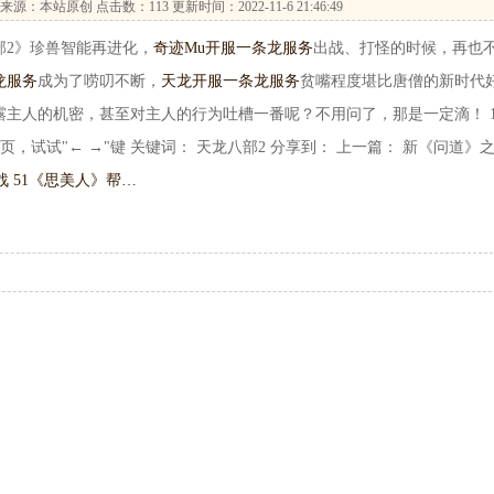
来源：本站原创 点击数：
113 更新时间：2022-11-6 21:46:49
2》珍兽智能再进化，
奇迹Mu开服一条龙服务
出战、打怪的时候，再也
龙服务
成为了唠叨不断，
天龙开服一条龙服务
贫嘴程度堪比唐僧的新时代
主人的机密，甚至对主人的行为吐槽一番呢？不用问了，那是一定滴！ 1
，试试"← →"键 关键词： 天龙八部2 分享到： 上一篇： 新《问道》
 51《思美人》帮…