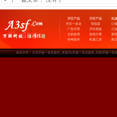
开区产品
开区产品
私
开区一条龙
登陆器
订
广告代理
开区模版
汇
主机租用
游戏引擎
新
传奇版本
私服工具
新
版权所有：天龙开服一条龙服务_奇迹Mu开服一条龙服务_烈焰开服一条龙服务-www.a3sf.c