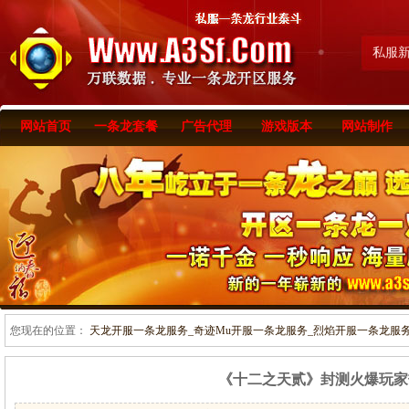
私服
网站首页
一条龙套餐
广告代理
游戏版本
网站制作
您现在的位置：
天龙开服一条龙服务_奇迹Mu开服一条龙服务_烈焰开服一条龙服务-www
《十二之天贰》封测火爆玩家