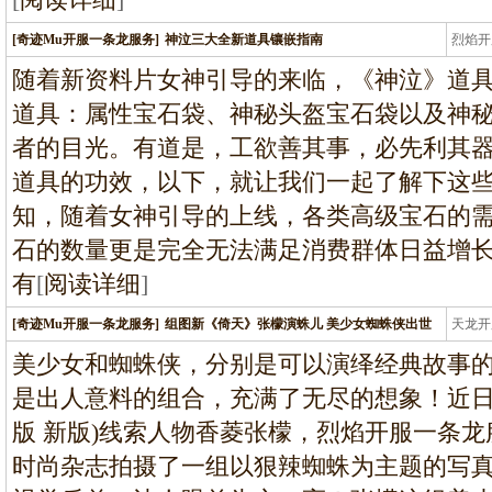
[奇迹Mu开服一条龙服务]
神泣三大全新道具镶嵌指南
烈焰开
龙
随着新资料片女神引导的来临，《神泣》道
道具：属性宝石袋、神秘头盔宝石袋以及神秘
者的目光。有道是，工欲善其事，必先利其器
道具的功效，以下，就让我们一起了解下这
知，随着女神引导的上线，各类高级宝石的
石的数量更是完全无法满足消费群体日益增
有
[
阅读详细
]
[奇迹Mu开服一条龙服务]
组图新《倚天》张檬演蛛儿 美少女蜘蛛侠出世
天龙开
龙
美少女和蜘蛛侠，分别是可以演绎经典故事
是出人意料的组合，充满了无尽的想象！近日
版 新版)线索人物香菱张檬，烈焰开服一条
时尚杂志拍摄了一组以狠辣蜘蛛为主题的写