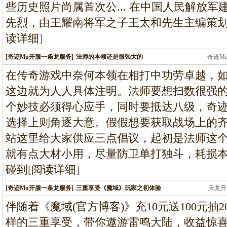
些历史照片尚属首次公... 在中国人民解放军
先烈，由王耀南将军之子王太和先生主编策划
读详细
]
[奇迹Mu开服一条龙服务]
法师的本领还是很强大的
奇迹M
条龙
在传奇游戏中奈何本领在相打中功劳卓越，
这边就为人人具体注明。法师要想扫数很强
个妙技必须得心应手，同时要抵达八级，奇迹
选择上则角逐大意。假假想要获取战场上的
站这里给大家供应三点倡议，起初是法师这
就有点大材小用，尽量防卫单打独斗，耗损
碰到
[
阅读详细
]
[奇迹Mu开服一条龙服务]
三重享受《魔域》玩家之初体验
天龙开
龙
伴随着《魔域(官方博客)》充10元送100元抽
样的三重享受，带你遨游雷鸣大陆，收益惊喜大