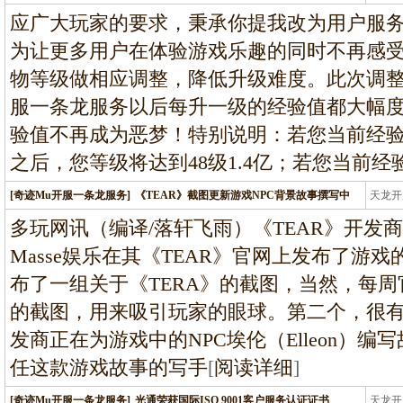
条龙
应广大玩家的要求，秉承你提我改为用户服
为让更多用户在体验游戏乐趣的同时不再感
物等级做相应调整，降低升级难度。此次调整
服一条龙服务以后每升一级的经验值都大幅度
验值不再成为恶梦！特别说明：若您当前经验
之后，您等级将达到48级1.4亿；若您当前经
[奇迹Mu开服一条龙服务]
《TEAR》截图更新游戏NPC背景故事撰写中
天龙开
龙
多玩网讯（编译/落轩飞雨）《TEAR》开发商Blue
Masse娱乐在其《TEAR》官网上发布了游
布了一组关于《TERA》的截图，当然，每周
的截图，用来吸引玩家的眼球。第二个，很
发商正在为游戏中的NPC埃伦（Elleon）编写故
任这款游戏故事的写手
[
阅读详细
]
[奇迹Mu开服一条龙服务]
光通荣获国际ISO 9001客户服务认证证书
天龙开