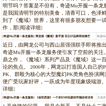
明节吗？答案是不但有，奇迹Mu开服一条龙
是我国清明节的特别美食，清香可口，色泽
到了《魔域》世界，这里有很多朋友想要一
作，那
[
阅读详细
]
[奇迹Mu开服一条龙服务]
网龙推《魔域》新手游 百亿IP品牌再炫锋芒
奇迹M
条龙
近日，由网龙公司与西山居强强联手即将推
奇迹Mu开服一条龙服务便引发了空前的关注
鼎之作，《魔域》系列产品及《魔域》这一百
论的焦点。 2006年，网龙以打造国人自己
PK、群殴为核心的大型魔幻PK类角色扮演
便广受玩家好评，一跃成为年度现象级端游
详细
]
[奇迹Mu开服一条龙服务]
《创世西游》一个非RMB玩家的牢骚你有没有
天龙开
龙