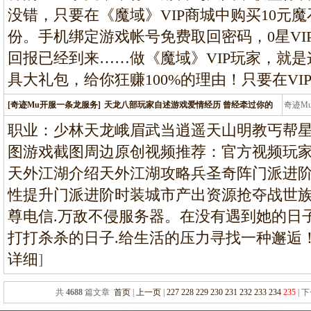
没错，只要在《魔域》VIP商城中购买10元魔
份。手机绑定游戏帐号免费取回密码，0星VI
回报已经到来……做《魔域》VIP玩家，就
具大礼包，给你狂赚100%的理由！只要在VI
[奇迹Mu开服一条龙服务]
天龙八部玩家自述游戏爱情经历 曾经牵过你的
奇迹M
条龙
职业：少林天龙峨眉武当逍遥天山明教丐帮
图游戏截图周边原创视频推荐：官方视频玩
天外江湖介绍天外江湖攻略兵圣奇阵门派进
性提升门派进阶时装城市产出资源抢夺战世族我于
尊电信.万敌不侵服务器。在没有遇到她的日
打打杀杀的日子.给生活的压力寻找一种邂逅
详细
]
共
4688
篇文章
首页
|
上一页
|
227
228
229
230
231
232
233
234
235
| 