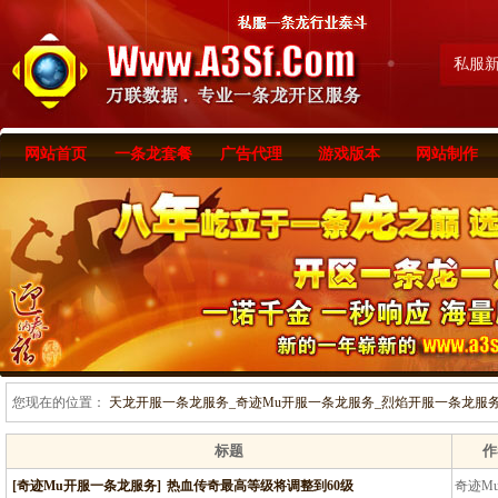
私服
网站首页
一条龙套餐
广告代理
游戏版本
网站制作
您现在的位置：
天龙开服一条龙服务_奇迹Mu开服一条龙服务_烈焰开服一条龙服务-www
标题
作
[奇迹Mu开服一条龙服务]
热血传奇最高等级将调整到60级
奇迹M