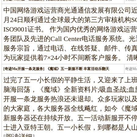
龙
中国网络游戏运营商光通通信发展有限公司近日
月24日顺利通过全球最大的第三方审核机构S
ISO9001证书。 作为国内优秀的网络游戏
务团队及先进的Call Center电话服务系
服务宗旨，通过电话、在线答疑、邮件、传
为玩家提供着7×24小时不间断客户服务。 清
[奇迹Mu开服一条龙服务]
《魔域》五一新服不断 丰富活动乐翻天
奇迹M
条龙
过完了五一小长假的平静生活，又迎来了上
脑海回荡，《魔域》全新资料片;吸血圣战;血
开服一条龙服务热浪还未退却。众多玩家以
的大家庭，各大服务器全线飚红，如今《魔
新服务器还在持续开放。五一活动新服开不
士进入亚特王朝。五一小长假，到哪都是人
[
阅读详细
]