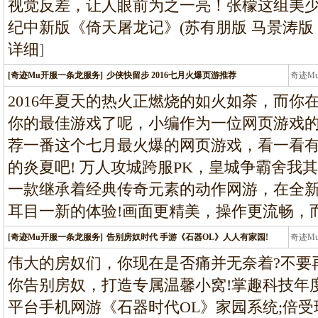
视觉反差，让人眼前为之一亮！张檬这组美
纪中新版《倚天屠龙记》(苏有朋版 马景涛版 
详细
]
[奇迹Mu开服一条龙服务]
少侠快留步 2016七月火爆页游推荐
奇迹M
条龙
2016年夏天的热火正燃烧的如火如荼，而你
你的最佳游戏了呢，小编作为一位网页游戏
荐一番这个七月最火爆的网页游戏，看一看有哪
的炎夏吧! 万人攻城跨服PK，皇城争霸舍我其
一款继承着经典传奇元素的动作网游，在全新
耳目一新的体验!画面更精美，操作更流畅，
[奇迹Mu开服一条龙服务]
告别房奴时代 手游《石器OL》人人有家园!
奇迹M
条龙
伟大的房奴们，你现在是否痛并无奈着?不要再
你告别房奴，打造专属温馨小窝!掌趣科技年度
平台手机网游《石器时代OL》家园系统;倍