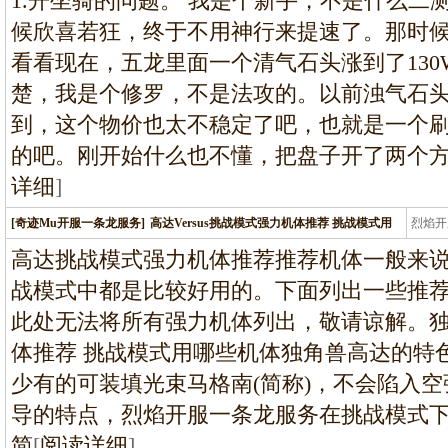
1.开坐骑的问题。 我是个新手，不是什么二
候欣喜若狂，终于不用神行来提速了。那时
看看现在，五龙里面一个清气石头涨到了13
楚，我是个修罗，不是法攻的。以前浊气石头也
到，这个物价也太不稳定了吧，也就是一个刷
的吧。刚开始什么也不懂，把盘子开了两个
详细
]
[奇迹Mu开服一条龙服务]
高达Versus挑战模式强力机体推荐 挑战模式用
烈焰开
龙
高达挑战模式强力机体推荐推荐机体一般来
战模式中都是比较好用的。下面列出一些推
此处无法将所有强力机体列出，敬请谅解。
体推荐 挑战模式用哪些机体独角兽高达的特
少有的可装填光束马格南(简称)，不会陷入
导的特点，烈焰开服一条龙服务在挑战模式
简
[
阅读详细
]