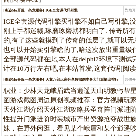
[奇迹Mu开服一条龙服务]
IGE全套源代码引擎
烈焰开
龙
IGE全套源代码引擎买引擎不如自己写引擎,没
刚上手都迷糊,琢磨琢磨就都明白了. 传奇所
的,有了这些就摸到了传奇的低层了,就可以无
也可以开始卖引擎啥的了,哈这次放出重量级代码
全部源代码都在此,本人在delphi7环境下测
计在10万行左右吧,在本站首发,这套代码
[
阅读
[奇迹Mu开服一条龙服务]
天龙八部玩家分享数据副本各大门派输出排行
烈焰开
龙
职业：少林天龙峨眉武当逍遥天山明教丐帮
图游戏截图周边原创视频推荐：官方视频玩
天外江湖介绍天外江湖攻略兵圣奇阵门派进
性提升门派进阶时装城市产出资源抢夺战世
妹，在野外闲逛，看见某个峨眉和某个逍遥