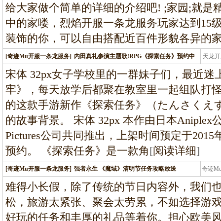
给大家做个简单的详细的介绍吧! ;家园;就是
中的家喽，烈焰开服一条龙服务玩家达到15
装饰的你，可以自由搭配近百件形貌各异的
[奇迹Mu开服一条龙服务]
内田真礼参演主题歌!RPG《探索任务》预约中
天龙开
龙
宋体 32px女子学校里的一群妹子们，最近迷
牢》，每天放学后都聚在教室里一起组队打
的这款手游新作《探索任务》（たんさくえ
的故事背景。 宋体 32px 本作由日本Anipl
Pictures公司共同推出，上架时间预定于20
预约。 《探索任务》是一款角
[
阅读详细
]
[奇迹Mu开服一条龙服务]
强者永生 《魔域》清明节任务攻略放送
奇迹M
条龙
难得小长假，除了传统的节日内容外，我们
松，旅游太紧张、聚会太劳累，不如选择游
好玩的任务和丰厚的礼品等着你。担心欧美