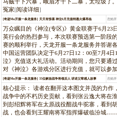
马贼十下六暴，峨眉才十下二暴，太垃圾了
冤家
[
阅读详细
]
[奇迹Mu开服一条龙服务]
天天有惊喜 神泣6月充值特惠火爆再临
烈焰开
龙
万众瞩目的《神泣(专区)》黄金联赛于6月2
英行会的热烈参与，本次联赛预选第一阶段
赛的顺利举行，天龙开服一条龙服务并答谢
中国运营团队决定于6月27日12：00至7月4
泣》充值送大礼活动。活动期间，您只要通
对《神泣》各游戏分区进行充值，就可以参
[奇迹Mu开服一条龙服务]
35位解放战争将领后人 讲述父辈感人故事
烈焰开
龙
核心提示： 读者在翻开这本图文并茂的力作
战争中的不朽历史贡献，看到张云逸大将在
到彭绍辉将军在太原战役酣战牛驼寨，看到
战，也会看到王耀南将军指挥爆破临汾城……