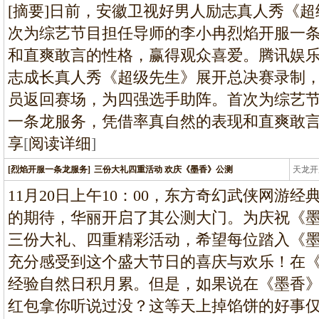
龙
[摘要]日前，安徽卫视好男人励志真人秀《
次为综艺节目担任导师的李小冉烈焰开服一
和直爽敢言的性格，赢得观众喜爱。腾讯娱乐
志成长真人秀《超级先生》展开总决赛录制
员返回赛场，为四强选手助阵。首次为综艺
一条龙服务，凭借率真自然的表现和直爽敢
享
[
阅读详细
]
[烈焰开服一条龙服务]
三份大礼四重活动 欢庆《墨香》公测
天龙开
龙
11月20日上午10：00，东方奇幻武侠网游
的期待，华丽开启了其公测大门。为庆祝《
三份大礼、四重精彩活动，希望每位踏入《
充分感受到这个盛大节日的喜庆与欢乐！在
经验自然日积月累。但是，如果说在《墨香
红包拿你听说过没？这等天上掉馅饼的好事仅