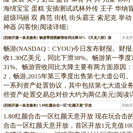
海绵宝宝 蛋糕 安插测试武林外传 王子 华纳
超级玛丽 双 典范 街机 街头霸王 索尼克 举动
神器 闪客快
[
阅读详细
]
[烈焰开服一条龙服务]
畅游季报图解营收同比降38% 《天龙八部》游
天龙开
龙
畅游(NASDAQ：CYOU)今日发布财报。财
收1.30亿美元，同比下滑38%。畅游第一季度
31%。畅游营收同比大降主要有两方面原因
2，畅游,2015年第三季度出售第七大道公司。
一系列资产处置协议，其中包括第七大道业
些资产处置交易总对价大约为两亿美元
[
阅读
[烈焰开服一条龙服务]
1.80红颜合击一区“红颜天意”开放
烈焰开
龙
1.80红颜合击一区红颜天意开放 现在玩合击的
合击一区红颜天意开放，首区开放1元充值1000