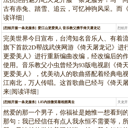
古有赤兔、踏雪、追云，可忆神驹风采。而
读详细
]
[烈焰开服一条龙服务]
爱江山更爱美人 音乐教父携手倚天屠龙记
烈焰开
龙
完美世界今日宣布，台湾知名音乐人、有着
旗下首款2D帮战武侠网游《倚天屠龙记》进
更爱美人》进行重新编曲改编，经改编后的
使用。音乐教父小虫曾经为93版电视剧《倚
更爱美人》，优美动人的歌曲搭配着经典电
江南北，万人传唱。这首歌曲已经与《倚天
来
[
阅读详细
]
[烈焰开服一条龙服务]
1.85内挂微笑着相拥离去
天龙开
龙
然爱的那一个男子，你福祉是她惟一想看到
那句：我已经信任有点人我永恒不需要等，