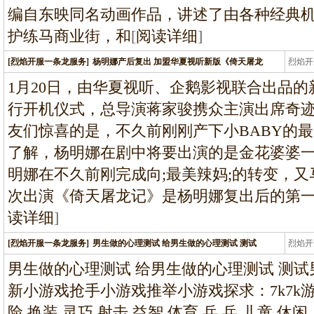
编自东映同名动画作品，讲述了由各种经典
护练马商业街，和
[
阅读详细
]
[烈焰开服一条龙服务]
杨明娜产后复出 加盟华夏视听新版《倚天屠龙
烈焰开
龙
1月20日，由华夏视听、企鹅影视联合出品
行开机仪式，总导演蒋家骏携众主演出席奇迹
友们惊喜的是，不久前刚刚产下小BABY的最
了解，杨明娜在剧中将要出演的是金花婆婆一
明娜在不久前刚完成向;最美辣妈;的转变，
次出演《倚天屠龙记》是杨明娜复出后的第
读详细
]
[烈焰开服一条龙服务]
男生做的心理测试 给男生做的心理测试 测试
烈焰开
龙
男生做的心理测试 给男生做的心理测试 测
新小游戏抢手小游戏推举小游戏探求：7k7k游
险 换装 灵巧 射击 益智 体育 兵 兵 儿童 休