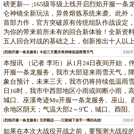
磅更新— ;165级等级上线开启烈焰开服一条
仑神镜全新玩法，异兽熔炼系统来袭。此外，资
首部力作，官方突破原有传统组队作战设定
为你的带来前所未有的回合新体验！全新资料
五人回合对战的基础之上，创新推出十人以上
[烈焰开服一条龙服务]
今起三天重庆将持续低温雨雪天气
烈焰开
龙
本报讯 （记者 李珩）从1月24日夜间开始
开服一条龙服务，我市大部迎来雨雪天气，降
象台预计，未来三天，我市仍将持续低温雨
日16时，我市中西部地区小雨或间断小雨，
城口、巫溪奇迹Mu开服一条龙服务、巫山、
余地区阴天；气温大部2～9℃，城口、酉阳
[烈焰开服一条龙服务]
无所顾忌——江陵城下放手一博的决战!
烈焰开
龙
如果在本次大战役开战之前，要预测大战役