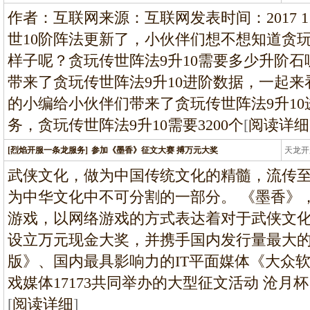
条龙
作者：互联网来源：互联网发表时间：2017 11 0
世10阶阵法更新了，小伙伴们想不想知道贪玩
样子呢？贪玩传世阵法9升10需要多少升阶
带来了贪玩传世阵法9升10进阶数据，一起
的小编给小伙伴们带来了贪玩传世阵法9升10
务，贪玩传世阵法9升10需要3200个
[
阅读详细
[烈焰开服一条龙服务]
参加《墨香》征文大赛 搏万元大奖
天龙开
龙
武侠文化，做为中国传统文化的精髓，流传
为中华文化中不可分割的一部分。 《墨香》
游戏，以网络游戏的方式表达着对于武侠文
设立万元现金大奖，并携手国内发行量最大的
版》、国内最具影响力的IT平面媒体《大众
戏媒体17173共同举办的大型征文活动 沧
[
阅读详细
]