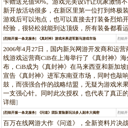
卡赠送充值90%。游戏完美设计让玩家激情
新开放活动很多，在新区里第一位打到终极装备
游戏后可以泡点，也可以直接去打装备烈焰
经验，很轻松就能到达顶级，所有装备都看
[烈焰开服一条龙服务]
《真封神》游戏米果进军新马游戏市场
烈焰开
龙
2006年4月27日，国内新兴网游开发商和运
线游戏运营商CiB在上海举行了《真封神》
布，CiB成为《真封神》在马来西亚和新加
宣告《真封神》进军东南亚市场，同时也敲
鼓，而强强合作的战略结盟，无疑为游戏米
一支强心针。同时此次授权，也代表了真正
详细
]
[烈焰开服一条龙服务]
《问道》团队冒险新玩法多人副本大揭密
烈焰开
龙
百万在线网游大作《问道》，全新资料片决战