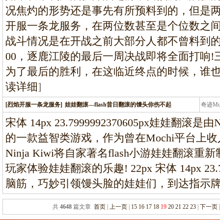
况焦灼的形势还是事先有所预料到的，但是
开服一条龙服务，在两位数甚至是个位数之
战斗情况是在开战之前大部分人都不曾料到的。本
00，逐鹿江陵的最后一周决战即将全面打响
为了最后的胜利，在这临近终点的时候，谁
读详细
]
[烈焰开服一条龙服务]
娃娃翻滚—flash昔日翻滚的馒头你伤不起
奇迹M
条龙
宋体 14px 23.7999992370605px娃娃翻滚是
的一款益智类游戏，作为曾在Mochi平台上
Ninja Kiwi将自家著名flash小游娃娃翻
玩家体验娃娃翻滚的乐趣! 22px 宋体 14px 23.7
脑筋，巧妙引领馒头脸的娃娃们，到达指示
共
4648
篇文章
首页
|
上一页
|
15
16
17
18
19
20
21
22
23
|
下一页