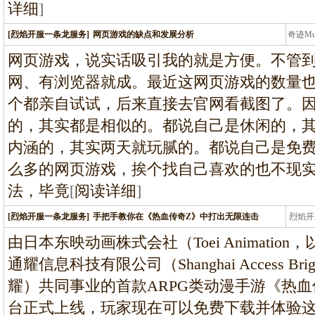
详细
]
[烈焰开服一条龙服务]
网页游戏的缺点和发展分析
奇迹M
条龙
网页游戏，说实话吸引我的就是方便。不管
网、有浏览器就成。最近这网页游戏的数量
个都亲自试试，后来直接去官网看截图了。
的，其实都是相似的。都说自己是休闲的，
内涵的，其实两天就玩腻的。都说自己是免费
么多的网页游戏，挨个找自己喜欢的也不现
法，毕竟
[
阅读详细
]
[烈焰开服一条龙服务]
手把手教你在《热血传奇Z》中打出无限连击
烈焰开
龙
由日本东映动画株式会社（Toei Animati
通耀信息科技有限公司（Shanghai Access Bri
耀）共同事业的首款ARPG类动漫手游《热血
台正式上线，玩家现在可以免费下载并体验这款