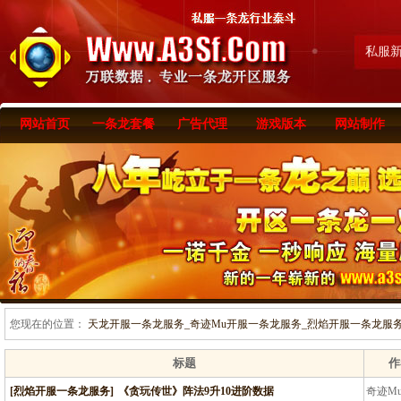
私服
网站首页
一条龙套餐
广告代理
游戏版本
网站制作
您现在的位置：
天龙开服一条龙服务_奇迹Mu开服一条龙服务_烈焰开服一条龙服务-www
标题
作
[烈焰开服一条龙服务]
《贪玩传世》阵法9升10进阶数据
奇迹M