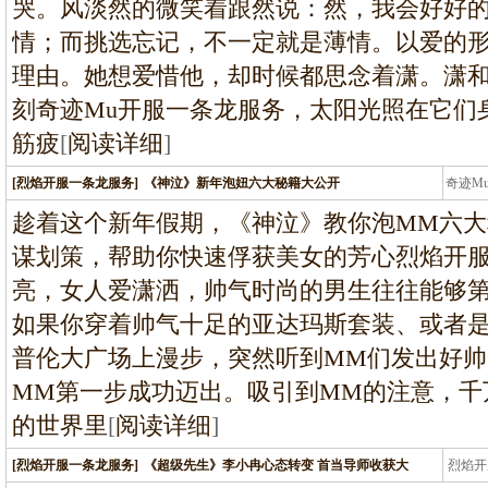
哭。风淡然的微笑着跟然说：然，我会好好
情；而挑选忘记，不一定就是薄情。以爱的
理由。她想爱惜他，却时候都思念着潇。潇
刻奇迹Mu开服一条龙服务，太阳光照在它们
筋疲
[
阅读详细
]
[烈焰开服一条龙服务]
《神泣》新年泡妞六大秘籍大公开
奇迹M
条龙
趁着这个新年假期，《神泣》教你泡MM六
谋划策，帮助你快速俘获美女的芳心烈焰开
亮，女人爱潇洒，帅气时尚的男生往往能够
如果你穿着帅气十足的亚达玛斯套装、或者
普伦大广场上漫步，突然听到MM们发出好
MM第一步成功迈出。吸引到MM的注意，千
的世界里
[
阅读详细
]
[烈焰开服一条龙服务]
《超级先生》李小冉心态转变 首当导师收获大
烈焰开