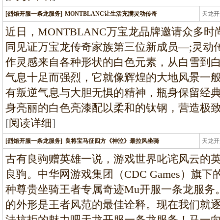
[烈焰开服一条龙服务]
MONTBLANC让生活充满灵动传奇
天龙开
龙
近日，MONTBLANC万宝龙品牌邀请众多
同见证万宝龙传奇家族第三位新成员—;灵动
作灵感来自各种形状的白色元素，从白雪到
气息十足而强烈，它就像辉煌的大地风景一
有叛逆气息与大胆无惧的精神，瓶身保留经
身亮丽的白色亮漆配以柔和的钛钢，营造极
[
阅读详细
]
[烈焰开服一条龙服务]
良将宝马征四方《神泣》最拉风坐骑
天龙开
龙
古有良驹赠英雄一说，游戏世界叱诧风云的
良驹。中华网游戏集团（CDC Games）旗
种尊贵坐骑王者专属奇迹Mu开服一条龙服务
的外形是王者风范的最佳诠释。现在我们就
法抗拒的魅力吧天龙开服一条龙服务！马一