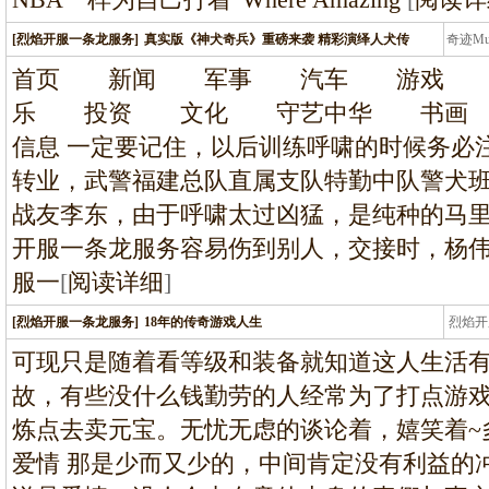
[烈焰开服一条龙服务]
真实版《神犬奇兵》重磅来袭 精彩演绎人犬传
奇迹M
条龙
首页 新闻 军事 汽车 游戏 
乐 投资 文化 守艺中华 书
信息 一定要记住，以后训练呼啸的时候务必
转业，武警福建总队直属支队特勤中队警犬
战友李东，由于呼啸太过凶猛，是纯种的马
开服一条龙服务容易伤到别人，交接时，杨
服一
[
阅读详细
]
[烈焰开服一条龙服务]
18年的传奇游戏人生
烈焰开
龙
可现只是随着看等级和装备就知道这人生活
故，有些没什么钱勤劳的人经常为了打点游戏
炼点去卖元宝。无忧无虑的谈论着，嬉笑着~
爱情 那是少而又少的，中间肯定没有利益的冲