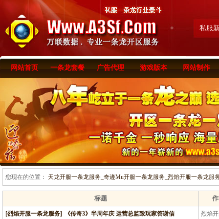
私服
网站首页
一条龙套餐
广告代理
游戏版本
网站制作
您现在的位置：
天龙开服一条龙服务_奇迹Mu开服一条龙服务_烈焰开服一条龙服务-www
标题
作
[烈焰开服一条龙服务]
《传奇3》半周年庆 运营总监致玩家答谢信
烈焰开