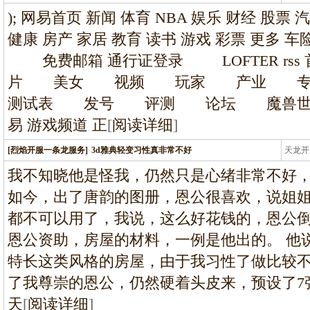
龙
); 网易首页 新闻 体育 NBA 娱乐 财经 股票 
健康 房产 家居 教育 读书 游戏 彩票 更多
免费邮箱 通行证登录 LOFTER r
片 美女 视频 玩家 产业 
测试表 发号 评测 论坛 魔兽世
易 游戏频道 正
[
阅读详细
]
[烈焰开服一条龙服务]
3d雅典轻变习性真非常不好
天龙开
龙
我不知晓他是怪我，仍然只是心绪非常不好
如今，出了唐韵的图册，恩公很喜欢，说姐
都不可以用了，我说，这么好花钱的，恩公
恩公资助，房屋的材料，一例是他出的。 他
特长这类风格的房屋，由于我习性了做比较
了我尊崇的恩公，仍然硬着头皮来，预设了7
天
[
阅读详细
]