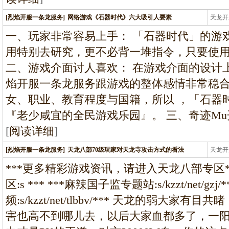
[烈焰开服一条龙服务]
网络游戏《石器时代》六大吸引人要素
天龙开
龙
一、玩家非常容易上手： 「石器时代」的游
用特别去研究，更不必背一堆指令，只要使
二、游戏介面讨人喜欢： 在游戏介面的设计
焰开服一条龙服务跟游戏的整体感情非常稳
女、职业、教育程度与国籍，所以 ，「石器
『老少咸宜的全民游戏乐园』。 三、奇迹M
[
阅读详细
]
[烈焰开服一条龙服务]
天龙八部70级玩家对天龙寺攻击方式的看法
天龙开
龙
***更多精彩游戏资讯，请进入天龙八部专区**
区:s *** ***麻辣国子监专题站:s/kzzt/net/gz
频:s/kzzt/net/tlbbv/*** 天龙的弱大
害也高不到哪儿去，以后大家血都多了，一