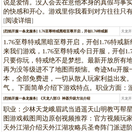
说是爱情。没人会去在意他本身的真假与事
的快感和开心。游戏里你我看到对方往往只
[
阅读详细
]
[烈焰开服一条龙服务]
1.76至尊特戒黑暗至尊开启，开创1.76特戒新
天龙开
龙
1.76至尊特戒黑暗至尊开启，开创1.76特戒新
来我们游戏，1.76至尊特戒今日开服，开创1
只要你玩，特戒绝不是梦想。最新开放所有
再为没等级进不了地图而烦恼。奇迹Mu开服
本，全部免费进，一切从散人玩家利益出发
气 。下面简单介绍下游戏特点。职业方面：
[烈焰开服一条龙服务]
《天龙八部3》神器升级方法介绍
天龙开
龙
职业：少林天龙峨眉武当逍遥天山明教丐帮
图游戏截图周边原创视频推荐：官方视频玩
天外江湖介绍天外江湖攻略兵圣奇阵门派进