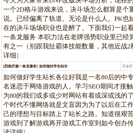
今天为大家带来DNF改版决斗场分析，现在
一个2D格斗游戏来说，决斗场怎么都算是个
说。已经偏离了轨道。无论是什么人。PK也
在的决斗场场职业也是醉了。下面我们一起看
一条龙服务 本职力法在老牌强势职业里已经
有之一（别跟我扯霸体技能数量，其他近战2
详细
]
[烈焰开服一条龙服务]
如何做好学生站长
天龙开
龙
如何做好学生站长各位好我是一名80后的中
名迷恋于网络游戏的人。学习SEO期间才接
为80的我们或多或少对网站有着或深或浅的了
个时代不懂网络就是文盲因为为了以后在工
己的理想与目标踏上了站长之路。知道很艰
游戏到了解游戏再开游戏工作室到如今创办
读详细
]