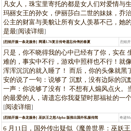
凡女人，珠宝里寄托的都是女人们对爱情与
玛丽女王的孙女，伊丽莎白二世的妹妹，乔
公主的财富与美貌让所有女人羡慕不已，她
是最
[
阅读详细
]
[烈焰开服一条龙服务]
网通1.76复古传奇遗忘伶俜的春夏
烈焰开
龙
只是，你不晓得我的心中已经有了你，实在 
难的，事实中不行，游戏中照样也不行！就
浑浑沉沉的就入睡了！ 而后，你的头像就黑
安的说了一句：说够了 沉默，没有边际的沉
一声：你说够了没有！ 不想有人煽风点火。
的最爱的人，请遗忘你我凝望时那福祉的一
[
阅读详细
]
[烈焰开服一条龙服务]
巫妖王之怒Alpha 版推出国外私服传闻
奇迹M
条龙
6 月11日，国外传出疑似《魔兽世界：巫妖王之怒》A