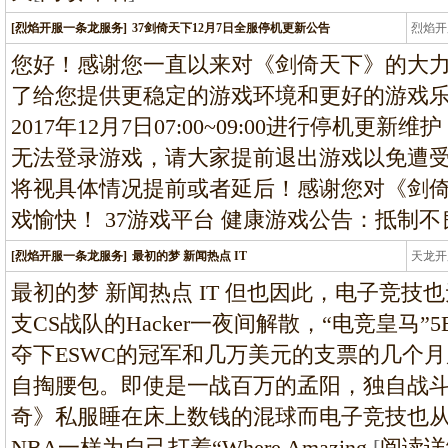
[烈焰开服一条龙服务]
37剑倚天下12月7日全服停机更新公告
烈焰开
龙
您好！感谢您一直以来对《剑倚天下》的大
了给您提供更稳定的游戏环境和更好的游戏
2017年12月7日07:00~09:00进行停机
无法登录游戏，请大家提前退出游戏以免遭
将视具体情况提前或者延后！感谢您对《剑
戏愉快！ 37游戏平台 健康游戏公告：抵制
[烈焰开服一条龙服务]
最初的梦 新闻热点 IT
天龙开
龙
最初的梦 新闻热点 IT 但也因此，电子竞技
支CS战队的Hacker一夜间解散，“电竞皇马”
夺下ESWC的冠军和几万美元的支票的几个月
自掏腰包。即使是一战百万的孟阳，独自战
奇》私服睡在床上数钱的混球而电子竞技也
NBA一样为自己打着“Where Amazing
[
阅读详