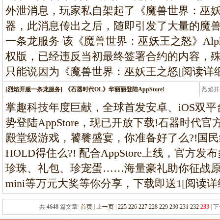
外泄消息，玩家私自架起了《魔兽世界：巫妖王
器，此消息传出之后，随即引发了大量的魔兽 F
一条龙服务 该《魔兽世界：巫妖王之怒》Alp
权版，已经违反当初最终签署合约的内容，
只能说因为《魔兽世界：巫妖王之怒
[
阅读详
[烈焰开服一条龙服务]
《石器时代OL》华丽丽登陆AppStore!
烈焰开
龙
掌趣科技年度巨献，全球首发安卓、iOS双平
势登陆AppStore，现已开放下载!石器时代
殿堂级游戏，饕餮盛宴，你准备好了么?!国
HOLD得住么?! 配合AppStore上线，官
珍珠、礼包、珍宠蛋……海量豪礼助你征战原始
mini等万元大奖等你分享，下载即送1
[
阅读详
共
4648
篇文章
首页
|
上一页
|
225
226
227
228
229
230
231
232
233
| 