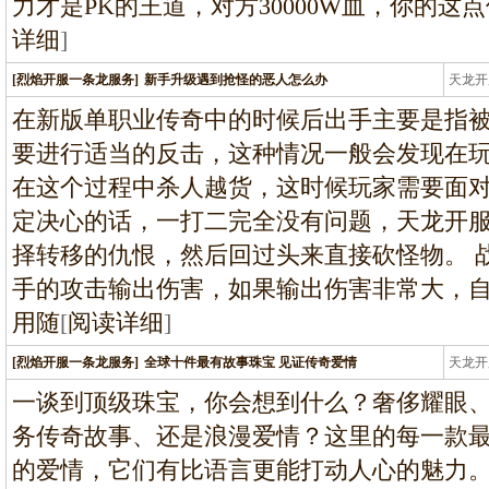
力才是PK的王道，对方30000W血，你的
详细
]
[烈焰开服一条龙服务]
新手升级遇到抢怪的恶人怎么办
天龙开
龙
在新版单职业传奇中的时候后出手主要是指
要进行适当的反击，这种情况一般会发现在
在这个过程中杀人越货，这时候玩家需要面
定决心的话，一打二完全没有问题，天龙开
择转移的仇恨，然后回过头来直接砍怪物。 
手的攻击输出伤害，如果输出伤害非常大，
用随
[
阅读详细
]
[烈焰开服一条龙服务]
全球十件最有故事珠宝 见证传奇爱情
天龙开
龙
一谈到顶级珠宝，你会想到什么？奢侈耀眼
务传奇故事、还是浪漫爱情？这里的每一款
的爱情，它们有比语言更能打动人心的魅力