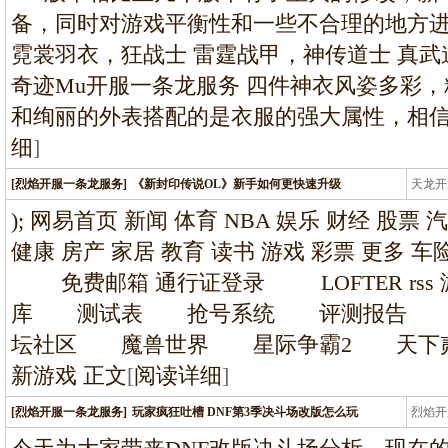
备，同时对游戏平衡性和一些不合理的地方
霓裳羽衣，狂战士 雷霆战甲，神传道士 真武
奇迹Mu开服一条龙服务 四件神衣风姿多彩
和绚丽的外表搭配的是衣服的强大属性，相
细
]
[烈焰开服一条龙服务]
《新封印传说OL》新手如何更快速升级
天龙开
龙
); 网易首页 新闻 体育 NBA 娱乐 财经 股票 
健康 房产 家居 教育 读书 游戏 彩票 更多
免费邮箱 通行证登录 LOFTER rs
库 测试表 抢号系统 评测报告 
坛社区 魔兽世界 星际争霸2 天下贰
新游戏 正文
[
阅读详细
]
[烈焰开服一条龙服务]
玩家疯狂吐槽 DNF第3季决斗场改版怎么玩
烈焰开
龙