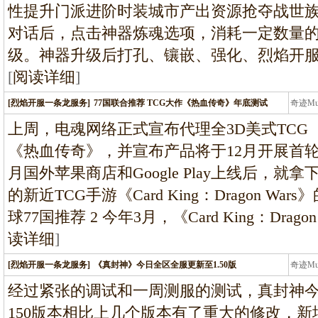
性提升门派进阶时装城市产出资源抢夺战世族与苏
对话后，点击神器炼魂选项，消耗一定数量
级。神器升级后打孔、镶嵌、强化、烈焰开
[
阅读详细
]
[烈焰开服一条龙服务]
77国联合推荐 TCG大作《热血传奇》年底测试
奇迹M
条龙
上周，电魂网络正式宣布代理全3D美式TC
《热血传奇》，并宣布产品将于12月开展首
月国外苹果商店和Google Play上线后，就拿
的新近TCG手游《Card King：Dragon Wa
球77国推荐 2 今年3月，《Card King：Dra
读详细
]
[烈焰开服一条龙服务]
《真封神》今日全区全服更新至1.50版
奇迹M
条龙
经过紧张的调试和一周测服的测试，真封神今
150版本相比上几个版本有了重大的修改，