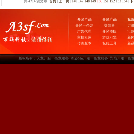
共
4714
篇文章
首页
|
上一页
|
146
147
148
149
150
151
152
153
154
|
下
开区产品
开区产品
私
开区一条龙
登陆器
订
广告代理
开区模版
汇
主机租用
游戏引擎
新
传奇版本
私服工具
新
版权所有：天龙开服一条龙服务_奇迹Mu开服一条龙服务_烈焰开服一条龙服务-www.a3sf.c