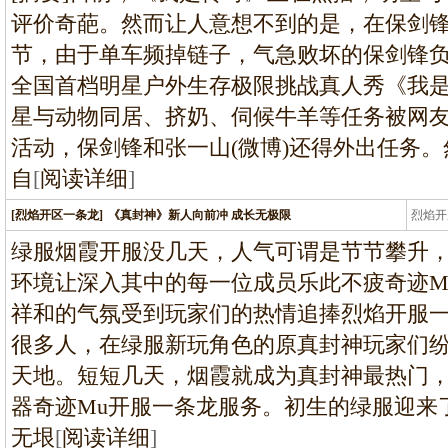
评价奇葩。然而让人意想不到的是，在保剑
节，由于单车频掉链子，气急败坏的保剑锋负
全国首档明星户外生存极限挑战真人秀《我
星与动物同居、挤奶、伺候牛羊等任务被网
活动，保剑锋和张一山(微博)还得外出任务
自
[
阅读详细
]
[烈焰开区一条龙]
《真封神》新人向前冲 成长无极限
烈焰开
龙
绿服烟霞开服没几天，人气可谓是节节攀升
环境让深入其中的每一位成员乐此不疲奇迹M
祥和的气氛受到玩家们的热情追捧烈焰开服
很多人，在绿服新玩角色的原真封神玩家们
天地。短短几天，烟霞就成为真封神最热门
器奇迹Mu开服一条龙服务。初生的绿服迎来
无垠
[
阅读详细
]