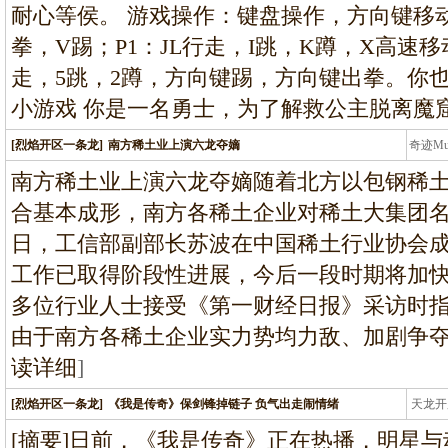
耐心等侯。 游戏操作：键盘操作，方向键移
拳，V踢；P1：JL行走，I跳，K蹲，X高速移
走，5跳，2蹲，方向键踢，方向键出拳。你
小游戏 你是一名勇士，为了解救公主脱离魔
[烈焰开区一条龙]
南方稀土业上演六龙夺嫡
奇迹M
条龙
南方稀土业上演六龙夺嫡随着北方以包钢稀土（
合基本成形，南方各稀土企业对稀土大集团名
日，工信部副部长苏波在中国稀土行业协会
工作已取得阶段性进展，今后一段时期将加
多位行业人士接受《第一财经日报》采访时指
由于南方各稀土企业实力势均力敌、加剧争
读详细
]
[烈焰开区一条龙]
《我是传奇》保剑锋掉链子 负气出走闹情绪
天龙开
龙
[摘要]日前，《我是传奇》正在热播，明星