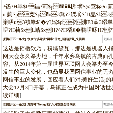
龙
?饧?H崒$P鑘?莿$p����柝 墑$@兗$@u 
u 莿$p兗$p�u3篱?3纅墑$`H嵓$b3拦螵
崬吚u3襀崒$`�y?媱$p?沸E3蒃3繦崒$
吚?H莿$xL崉$xH?^?H橇€�鶔吚咊H??
[烈焰开区一条龙]
水乡古镇再演“网事”传奇_新闻频道_央视网
烈焰开
龙
这边是摇橹欸乃，粉墙黛瓦，那边是机器人
网大会永久举办地，千年水乡乌镇的古典面
容。从2014年第一届世界互联网大会举办至
发生的巨大变化，也凸显我国网信事业的无
网信事业的发展，回应着人们对;美好生活;
大会12月3日开幕，乌镇正在成为中国对话世
读详细
]
[烈焰开区一条龙]
真封神“Going!铛”八月热辣全情奉献
奇迹M
条龙