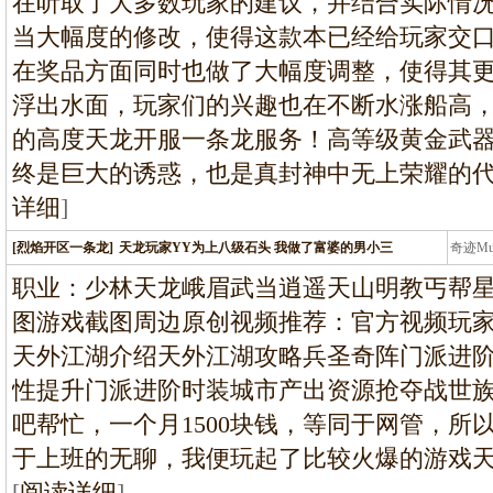
在听取了大多数玩家的建议，并结合实际情况，
当大幅度的修改，使得这款本已经给玩家交
在奖品方面同时也做了大幅度调整，使得其更具
浮出水面，玩家们的兴趣也在不断水涨船高
的高度天龙开服一条龙服务！高等级黄金武
终是巨大的诱惑，也是真封神中无上荣耀的
详细
]
[烈焰开区一条龙]
天龙玩家YY为上八级石头 我做了富婆的男小三
奇迹M
条龙
职业：少林天龙峨眉武当逍遥天山明教丐帮
图游戏截图周边原创视频推荐：官方视频玩
天外江湖介绍天外江湖攻略兵圣奇阵门派进
性提升门派进阶时装城市产出资源抢夺战世族
吧帮忙，一个月1500块钱，等同于网管，所
于上班的无聊，我便玩起了比较火爆的游戏
[
阅读详细
]