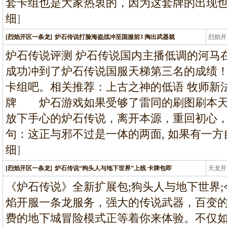
套卡组也是大家热衷的，因为这套牌的出现
细
]
[烈焰开区一条龙]
炉石传说打脸海盗战冲至国服前3 掏出武器就
烈焰开
龙
炉石传说评测 炉石传说国内主播低调的河马在
成功冲到了炉石传说国服天梯第三名的成绩
卡组吧。相关推荐：上古之神的低语 牧师
牌 炉石游戏如果受够了雷同的刷图刷本天
放下手心的炉石传说，离开本源，重回初心
句：这正与邪不过是一体的两面, 如果有一方自
细
]
[烈焰开区一条龙]
炉石传说“狗头人与地下世界”上线 卡牌包即
天龙开
龙
《炉石传说》全新扩展包;狗头人与地下世界
焰开服一条龙服务，强大的传说武器，百变
费的地下城冒险模式正等着你来体验。不仅如