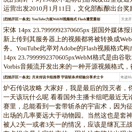
运营出发2010月1月11日，文化部酝酿出台
[烈焰开区一条龙]
YouTube力挺WebM视频格式 Flash遭受重创
天龙开
龙
宋体 14px 23.7999992370605px 据国外
新上传到其服务器上的视频都将被转换成Web
务。YouTube此举对Adobe的Flash视频格式
14px 23.7999992370605pxWebM格
Vorbis音频流开发出来的一种开源视频格式
[烈焰开区一条龙]
月末传说卡组推荐 宇宙斩杀术经验分享术士卡
奇迹M
条龙
炉石传说攻略 大家好，我是最后的毁灭者，
一天该玩什么呢 看看国外主播卡组吧最近无论是
赛里，总能看到一套带斩杀的宇宙术，因为征服
出场的几率要远大于动物园。当然这也是套
被人2关一或者3关一的情况，应该是继瓦王