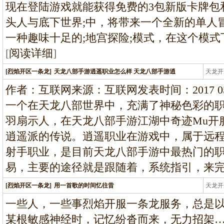
现在登陆游戏就能获得免费的3包新版卡牌包
头人与底下世界;中，将带来一个全新的单人
一种趣味十足的;地宫探险;模式，在这个模
[
阅读详细
]
[烈焰开区一条龙]
天龙八部手游逍遥职业怎么样 天龙八部手游逍
天龙开
龙
作者：互联网来源：互联网发表时间：2017 05 2
一个在天龙八部世界中，充满了神秘色彩的
羽扇示人，在天龙八部手游江湖中奇迹Mu开
逍遥派的传说。逍遥职业在游戏中，属于远
射手职业，是目前天龙八部手游中最热门的
易，主要的途径就是跟随着，系统指引，来
[烈焰开区一条龙]
用一首歌的时间忆往昔
天龙开
龙
一些人，一些事烈焰开服一条龙服务，总是
某根敏感神经时，记忆纷沓而来，无力招架