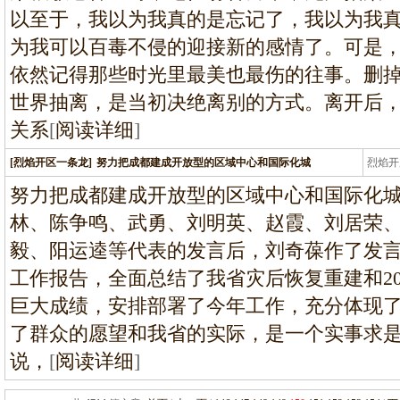
以至于，我以为我真的是忘记了，我以为我
为我可以百毒不侵的迎接新的感情了。可是
依然记得那些时光里最美也最伤的往事。删
世界抽离，是当初决绝离别的方式。离开后
关系
[
阅读详细
]
[烈焰开区一条龙]
努力把成都建成开放型的区域中心和国际化城
烈焰开
龙
努力把成都建成开放型的区域中心和国际化
林、陈争鸣、武勇、刘明英、赵霞、刘居荣
毅、阳运逵等代表的发言后，刘奇葆作了发
工作报告，全面总结了我省灾后恢复重建和20
巨大成绩，安排部署了今年工作，充分体现
了群众的愿望和我省的实际，是一个实事求
说，
[
阅读详细
]