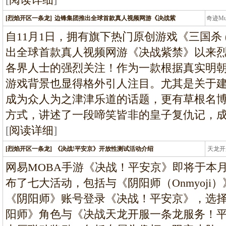
[烈焰开区一条龙]
边锋集团推出全球首款真人视频网游《决战紫
奇迹M
条龙
自11月1日，拥有旗下热门原创游戏《三国杀 
出全球首款真人视频网游《决战紫禁》以来
各界人士的强烈关注！作为一款根据真实明
游戏背景也显得格外引人注目。尤其是关于
成为众人为之津津乐道的话题，更有草根名
方式，讲述了一段啼笑皆非的皇子复仇记，
[
阅读详细
]
[烈焰开区一条龙]
《决战!平安京》开放性测试活动介绍
天龙开
龙
网易MOBA手游《决战！平安京》即将于本
布了七大活动，包括与《阴阳师（Onmyoji
《阴阳师》账号登录《决战！平安京》，选择
阳师》角色与《决战天龙开服一条龙服务！