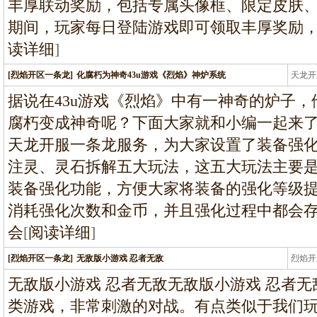
丰厚联动奖励，包括专属头像框、限定皮肤
期间，玩家每日登陆游戏即可领取丰厚奖励
读详细
]
[烈焰开区一条龙]
化腐朽为神奇43u游戏《烈焰》神炉系统
天龙开
龙
据说在43u游戏《烈焰》中有一神奇的炉子
腐朽变成神奇呢？下面大家就和小编一起来
天龙开服一条龙服务，为大家设置了装备强
注灵、灵石拆解五大玩法，这五大玩法主要
装备强化功能，方便大家将装备的强化等级
消耗强化次数和金币，并且强化过程中都会
会
[
阅读详细
]
[烈焰开区一条龙]
无敌版小游戏 忍者无敌
烈焰开
龙
无敌版小游戏 忍者无敌无敌版小游戏 忍者无敌
类游戏，非常刺激的对战。有点类似于我们