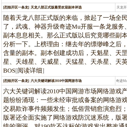
[烈焰开区一条龙]
天龙八部正式版最受欢迎副本评选
天龙开
龙
随着天龙八部正式版的来临，掀起了一场全
了，武魂、神器升级奇迹Mu开服一条龙服务
副本息息相关。那么正式版以后究竟哪些副
分析一下。上榜理由：继去年的缥缈峰之后
含量的副本。副本创建成功后，天魁星、天
星、天雄星、天威星、天猛星、天杀星、天英
BOS
[
阅读详细
]
[烈焰开区一条龙]
六大关键词解读2010中国网游市场
奇迹M
条龙
六大关键词解读2010中国网游市场网络游戏
题纷纷涌现：一些未经审批或备案的网络游
交易欺诈事件频频发生；低俗营销愈演愈烈； 
版署还全面实施了网络游戏防沉迷系统，版署
统的测评，对190款不达标的游戏发出整改通