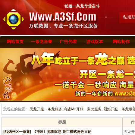
私服
网站首页
一条龙套餐
广告代理
游戏版本
网站制作
您现在的位置：
天龙开服一条龙服务_奇迹Mu开服一条龙服务_烈焰开服一条龙服务-www
标题
作
[烈焰开区一条龙]
《神泣》扼腕叹息 死亡模式角色日记
天龙开