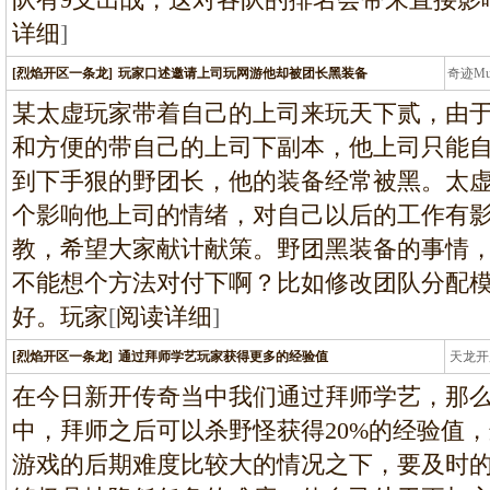
详细
]
[烈焰开区一条龙]
玩家口述邀请上司玩网游他却被团长黑装备
奇迹M
条龙
某太虚玩家带着自己的上司来玩天下贰，由
和方便的带自己的上司下副本，他上司只能
到下手狠的野团长，他的装备经常被黑。太
个影响他上司的情绪，对自己以后的工作有
教，希望大家献计献策。野团黑装备的事情
不能想个方法对付下啊？比如修改团队分配
好。玩家
[
阅读详细
]
[烈焰开区一条龙]
通过拜师学艺玩家获得更多的经验值
天龙开
龙
在今日新开传奇当中我们通过拜师学艺，那么
中，拜师之后可以杀野怪获得20%的经验值，
游戏的后期难度比较大的情况之下，要及时