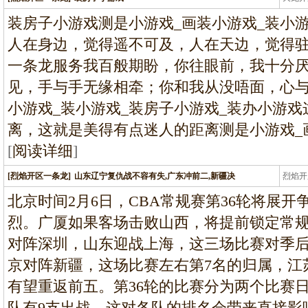
龙
装房子小游戏测是小游戏_画装小游戏_装小游
人在身边，觉得遥不可及，人在天边，觉得
一条龙服务我百般期盼，你往眼前，我十分
见，手与手无缘相牵；你和我从没唔面，心与
小游戏_装小游戏_装房子小游戏_装办小游
离，这就是美得有点迷人的距离测是小游戏_
[
阅读详细
]
[烈焰开区一条龙]
山东辽宁复仇战不容有失,广东冲前二,新疆决
烈焰开
龙
北京时间2月6日，CBA常规赛第36轮将展
烈。广厦如果客场击败山西，将提前锁定常
对阵深圳，山东迎战上海，这三场比赛对季
京对阵新疆，这场比赛左右第7名的归属，江
有望重返前五。第36轮的比赛分为两个比赛日
队有9支出战，这对各队的排名会带来直接影