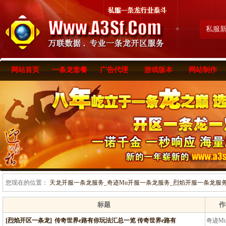
私服
网站首页
一条龙套餐
广告代理
游戏版本
网站制作
您现在的位置：
天龙开服一条龙服务_奇迹Mu开服一条龙服务_烈焰开服一条龙服务-www
标题
作
[烈焰开区一条龙]
传奇世界e路有你玩法汇总一览 传奇世界e路有
奇迹M