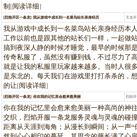
制
[
阅读详细
]
[烈焰开区一条龙]
我从游戏中成长到一名菜鸟站长亲身经历
天龙开
龙
我从游戏中成长到一名菜鸟站长亲身经历本人
工作以前也是跟其他的站长们一样，一起做
搞到夜深人静的时候才睡觉，最早的时候那
传奇私服了，虽然没有赚到钱，不过尽力了
就是让我的私服里玩家越来越多。当时人很
是东北的。每天我们在游戏里打打杀杀的，想
的让
[
阅读详细
]
[烈焰开区一条龙]
你在我的记忆里会愈来愈美丽
烈焰开
龙
你在我的记忆里会愈来愈美丽一种高尚的神
交织，烈焰开服一条龙服务灵魂与灵魂的碰
距离从天涯到海角；从漫长到瞬间；从一声“你
然到心心相印的蔓延，其思念的藤长满了心