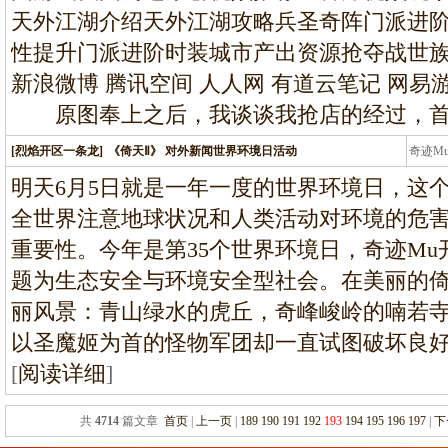
天外江湖介绍天外江湖攻略兵圣奇阵门派进
性提升门派进阶时装城市产出资源抢夺战世族 
新浪微博 腾讯空间 人人网 有道云笔记 
原图奉上之后，我谈谈我抢店的经过，首
[烈焰开区一条龙]
《倚天Ⅱ》 对外新闻世界环境日活动
奇迹M
条龙
明天6月5日就是一年一度的世界环境日，这
全世界注意地球状况和人类活动对环境的危
重要性。今年是第35个世界环境日，奇迹M
题为生态安全与环境安全型社会。在美丽的倚
丽风景：青山绿水的虎丘，奇峰峻岭的喃若
以圣魔姬为首的怪物军团却一直试图破坏良好
[
阅读详细
]
共
4714
篇文章
首页
|
上一页
|
189
190
191
192
193
194
195
196
197
|
下