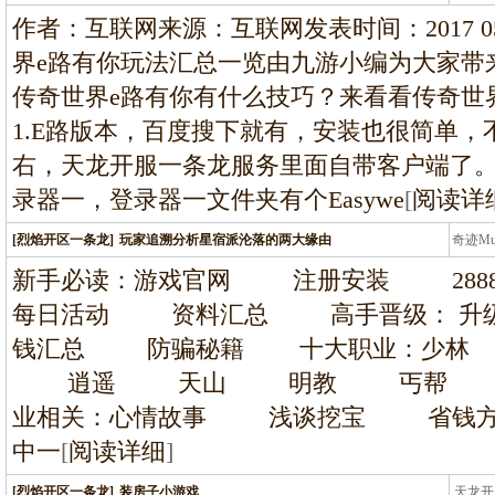
条龙
作者：互联网来源：互联网发表时间：2017 05 2
界e路有你玩法汇总一览由九游小编为大家带
传奇世界e路有你有什么技巧？来看看传奇世
1.E路版本，百度搜下就有，安装也很简单，
右，天龙开服一条龙服务里面自带客户端了。 
录器一，登录器一文件夹有个Easywe
[
阅读详
[烈焰开区一条龙]
玩家追溯分析星宿派沦落的两大缘由
奇迹M
条龙
新手必读：游戏官网 注册安装 2
每日活动 资料汇总 高手晋级： 
钱汇总 防骗秘籍 十大职业：少
逍遥 天山 明教 丐帮 
业相关：心情故事 浅谈挖宝 省钱方
中一
[
阅读详细
]
[烈焰开区一条龙]
装房子小游戏
天龙开