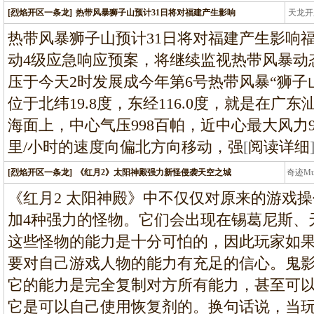
[烈焰开区一条龙]
热带风暴狮子山预计31日将对福建产生影响
天龙开
龙
热带风暴狮子山预计31日将对福建产生影响福
动4级应急响应预案，将继续监视热带风暴动
压于今天2时发展成今年第6号热带风暴“狮子
位于北纬19.8度，东经116.0度，就是在广
海面上，中心气压998百帕，近中心最大风力9级(
里/小时的速度向偏北方向移动，强
[
阅读详细
[烈焰开区一条龙]
《红月2》太阳神殿强力新怪侵袭天空之城
奇迹M
条龙
《红月2 太阳神殿》中不仅仅对原来的游戏
加4种强力的怪物。它们会出现在锡葛尼斯、
这些怪物的能力是十分可怕的，因此玩家如
要对自己游戏人物的能力有充足的信心。鬼
它的能力是完全复制对方所有能力，甚至可
它是可以自己使用恢复剂的。换句话说，当