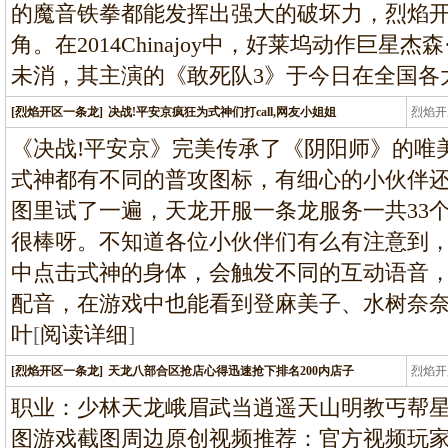
的魔音铁拳都能发挥出强大的破坏力，烈焰
角。在2014Chinajoy中，好莱坞动作巨星
未消，其主演的《敢死队3》于今日在全国各
[烈焰开区一条龙]
决战!平安京疯狂为式神们打call,网友小姐姐
烈焰开
龙
《决战!平安京》完美传承了《阴阳师》的唯
式神都有不同的普攻图标，有细心的小伙伴还
图里试了一遍，天龙开服一条龙服务一共33
很棒呀。不知道各位小伙伴们有么有注意到，
中点击式神的身体，会触发不同的互动语音
配音，在游戏中也能看到登麻美子、水树奈
叶
[
阅读详细
]
[烈焰开区一条龙]
天龙八部合区抢店心得迅速抢下排名200内店子
烈焰开
龙
职业：少林天龙峨眉武当逍遥天山明教丐帮
图游戏截图周边原创视频推荐：官方视频玩