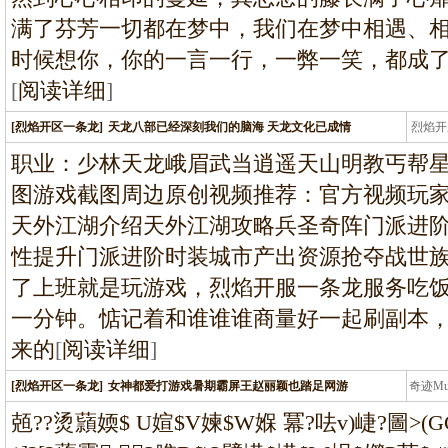
满了芬芳一切都在梦中，我们在梦中相遇、
时候想你，你的一言一行，一弊一笑，都成
[
阅读详细
]
[烈焰开区一条龙]
天龙八部已经深刻我们的脑海 天龙文化已成情
烈焰开
龙
职业：少林天龙峨眉武当逍遥天山明教丐帮
图游戏截图周边原创视频推荐：官方视频玩
天外江湖介绍天外江湖攻略兵圣奇阵门派进
性提升门派进阶时装城市产出资源抢夺战世
了上班就是玩游戏，烈焰开服一条龙服务吃
一分钟。惦记着和谁谁谁商量好一起刷副本
来的
[
阅读详细
]
[烈焰开区一条龙]
女神都爱打游戏暑期霸屏王赵丽颖也踏足网游
奇迹M
条龙
兡??烫蘏媆$ U媗$V媡$W媬 冪?呿v)崨?圖>(