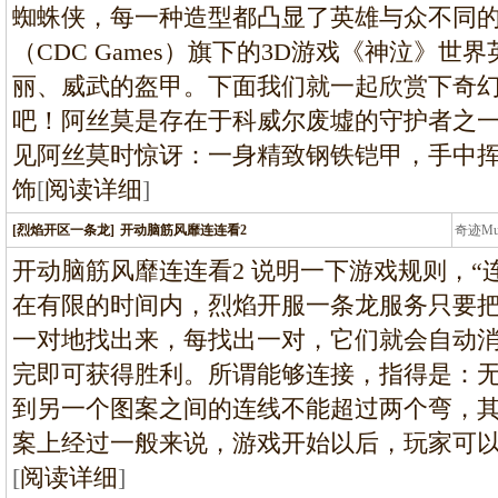
蜘蛛侠，每一种造型都凸显了英雄与众不同
（CDC Games）旗下的3D游戏《神泣》
丽、威武的盔甲。下面我们就一起欣赏下奇
吧！阿丝莫是存在于科威尔废墟的守护者之
见阿丝莫时惊讶：一身精致钢铁铠甲，手中
饰
[
阅读详细
]
[烈焰开区一条龙]
开动脑筋风靡连连看2
奇迹M
条龙
开动脑筋风靡连连看2 说明一下游戏规则，“
在有限的时间内，烈焰开服一条龙服务只要
一对地找出来，每找出一对，它们就会自动
完即可获得胜利。所谓能够连接，指得是：
到另一个图案之间的连线不能超过两个弯，
案上经过一般来说，游戏开始以后，玩家可
[
阅读详细
]