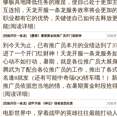
够极具地降低任务的难度，使自己处于更加
互连招，天龙开服一条龙服务效率将会更加
职业都有它的优势，关键使自己如何去释放更
能
[
阅读详细
]
[烈焰开区一条龙]
《墨香》暑期黄金段推广员开门迎财神
烈焰开
龙
到今天为止，已有推广员本月的业绩达到了37
进了一个开门红财神！天龙开服一条龙服务如
心动不如行动，暑期，就是各位推广员大展
腾武为了配合各位推广员的工作，推出了各
名逢8就发（还有可能中奇瑞QQ轿车哦！）
推广员依据您当地的情，在暑期黄金时段抢
[
阅读详细
]
[烈焰开区一条龙]
战甲升级 《神泣》强者造型欣赏
烈焰开
龙
电影世界中，穿着战甲的英雄往往最能打动