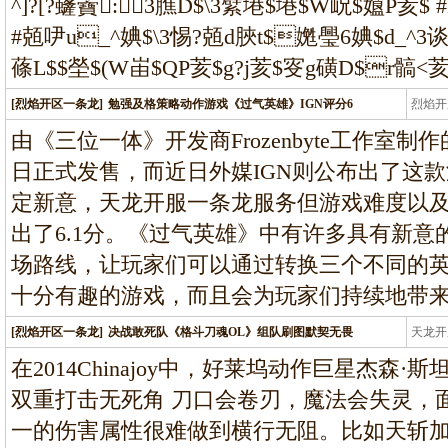
^]?[?虄靌:3膲D$\3繴塂$塂$W岲$孂P荄$ 
#兡吚u_^婰$\3惕?兡d脥t$嬎璺6婰$d_^3谈
蓧L$$塋$(W峀$QP荄$g?j荄$叜g磺D$r髇<荄
[烈焰开区一条龙]
勉强及格策略动作游戏《过气英雄》IGN评分6
烈焰开
龙
由《三位一体》开发商Frozenbyte工作室制
日正式发售，而近日外媒IGN则公布出了这
定新意，天龙开服一条龙服务但游戏难度以及
出了6.1分。《过气英雄》中有许多具有新
场路线，让玩家们可以通过转换三个不同的
十分有趣的游戏，而且会为玩家们持续地带
[烈焰开区一条龙]
决战敢死队《格斗刀魂OL》组队刷图默契无畏
天龙开
龙
在2014Chinajoy中，好莱坞动作巨星杰森
双重打击无死角 刀口会卷刃，魔法会失灵，
一的伤害属性很难做到横行无阻。比如天斩