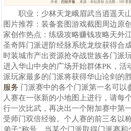
作者：
烈焰开服…
来源：本站原创 点击数：
109 更新
职业：少林天龙峨眉武当逍遥天山
图片推荐：装备套图游戏截图周边原
家创作热点：练级攻略赚钱攻略天外
圣奇阵门派进阶经脉系统龙纹获得合
时装城市产出资源抢夺战世族各门派
进入华山中央的广场开始群体PK，活
派玩家最多的门派将获得华山论剑的
服务
门派赛中的各个门派第一名可以
人赛在一张新的小地图上进行，请每
行一次比武，再决出一个附加赛中第
受师门双倍经验。个人赛的前三名以称
弟子"称号。当某个门派取得门派赛和