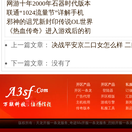
网游十年2000年石器时代版本
联通“1024流量节”详解手机
邪神的诅咒新封印传说OL世界
《热血传奇》进入游戏后的初
上一篇文章：
决战平安京二口女怎么样 
下一篇文章： 没有了
开区产品
开区产品
私
开区一条龙
登陆器
订
广告代理
开区模版
汇
主机租用
游戏引擎
新
传奇版本
私服工具
新
版权所有：天龙开服一条龙服务_奇迹Mu开服一条龙服务_烈焰开服一条龙服务-www.a3sf.c