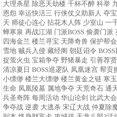
大理杀星 除恶天劫楼 千杯不醉 科举 
恩怨 幸运快活三 行侠仗义助新人 夺宝
天 师徒心连心 拈花木人阵 少室山 一
蝉寒泉 再战江湖 门派BOSS 偷袭门
四海金兰 楼兰寻宝 天降奇兽 保护帮会
雪地 贼兵入侵 藏经阁 朝廷诏令 BOS
捉萤火虫 宝箱争夺 野猪暴走 引善荐贤
清凉夏日 BOSS巡逻队 凤凰迷宫 帮
小缥缈 楼兰大缥缈 楼兰黄金之链 寒玉
生命 凤凰陵墓 属地争夺 天荒奇石 通
兵圣奇阵 每周活动 华山论剑 比武大会
争夺战 逆袭 大逃杀 宋辽大战 仲夏除
副本 终身财富卡 攻城战 天龙八部3