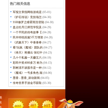
热门相关信息
军报文章指网络游戏是
(05-01)
《炉石传说》竞技场怎
(04-30)
SSR修罗之瞳霍雨浩登陆
(04-30)
盘点牡丹江师范学院及
(04-29)
一个平民的传奇故事【
(04-28)
民丰特纸拟逾5千万增资
(04-28)
《武极天下》中泰泰拳
(04-27)
看!玩疯《魔域》团队的
(04-27)
《倚天》将播出 张纪中
(04-23)
几十个私服一天赚五六
(04-19)
彩民中奖4000多万 称为
(04-15)
郭树清不谈股市是一种
(04-12)
《魔域》一号多角色 颠
(04-06)
墨香 - 墨香_滚动新闻
(04-05)
传奇世界手游金币获取
(03-30)
类
素
本