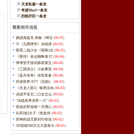
天龙私服一条龙
奇迹Musf一条龙
烈焰开区一条龙
最新相关信息
挑战海盗岛 体验《神泣
(
06-05
)
51《九阴绝学》决战侠
(
06-05
)
萌系二战少女《萌萌2次
(
06-05
)
《密传》命运蜘蛛侠 打
(
06-04
)
弹弹堂手游试炼塔第五
(
06-04
)
《三国演义》小故事赏
(
06-04
)
《蓝月传奇》传世装备
(
06-04
)
环游世界 9377《烈焰》
(
06-03
)
《天龙八部3》每周活动
(
06-03
)
决战平安京二口女怎么
(
06-03
)
“决战高考决胜一六”
(
06-02
)
首战在即放假一天调心
(
06-02
)
玩坏[娃]太子《热血传
(
06-02
)
邪神的诅咒新封印传说
(
06-02
)
3D游戏500万元大派奖今
(
06-01
)