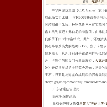
作者：
奇迹Mu开…
中华网游戏集团（CDC Games）旗
略战场实力比拼、地下BOSS挑战等各种
同精彩值得体验。神秘危险与丰富宝藏同
盗血战到底吧！弗勒尼的海盗团，由弗勒
们的手下由8种海盗组成。此外，还包括
拥有终极杀伤力的最终BOSS。瘸子卡鲁
帕罗船长，从外形到身手都是同样相似的高
外，卡鲁伊的船员们分黑白海盗，
天龙开
泣》奇幻世界是勇士终究会发光，意外的
宝石，只要是与海盗血战到底的强者就能
shaiya.gtgame/promotion/q/RemainsMaze/
广东省通信管理局
隐私权保护政策
版权保护投诉指引
昌黎县“美丽世界