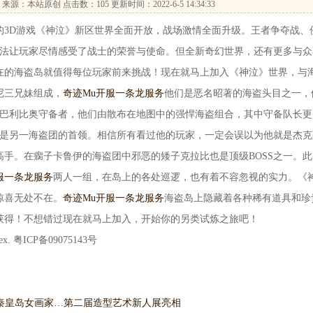
来源：本站原创 点击数：
105 更新时间：2022-6-5 14:34:33
下的3D游戏《神泣》新区世界全面开放，战场激情全面升级。王者争夺战、
玩法让玩家尽情感受了战士的荣誉与使命。但全新奇幻世界，还有更多与众
在的海盗岛就值得每位玩家前来挑战！现在就马上加入《神泣》世界，与
尼三兄妹组成，
奇迹Mu开服一条龙服务
他们是恶名昭著的海盗头目之一，
澳巴利比奥守备者，他们由散布在地图中的强悍海盗组合，其中守备队长更
伊是另一海盗团的首领。相信所有看过他的玩家，一定会误以为他就是杰克
手。在瘸子卡鲁伊的海盗团中邪恶的矮子克拉比也是顶级BOSS之一。此
服一条龙服务
两人一组，在岛上的各处巡逻，也有着不容忽视的实力。《
惊喜无处不在。
奇迹Mu开服一条龙服务
海盗岛上隐藏着各种稀有道具和珍
获得！不想错过现在就马上加入，开始你的另类试炼之旅吧！
index. 粤ICP备09075143号
·秦皇岛女画家…
第二届造型艺术新人展亮相