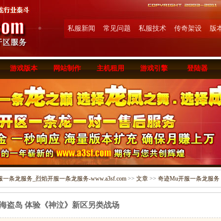
私服新闻
常见问题
私服技术
传奇架设
版
游戏版本
网站制作
主机租用
游戏引擎
登陆器
条龙服务_烈焰开服一条龙服务-www.a3sf.com
>>
文章
>>
奇迹Mu开服一条龙服务
海盗岛 体验《神泣》新区另类战场