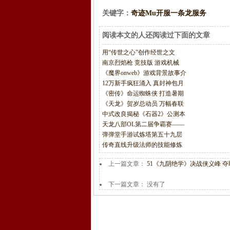
关键字：
奇迹Mu开服一条龙服务
阅读本文的人还阅读过下面的文章
用“传世之心”创作经世之文
南京烈焰枪 竞技版 游戏机械
《魔界onweb》游戏背景故事介
12万新手疯狂涌入 真封神包月
《密传》命运蜘蛛侠 打造暑期
《天龙》贺岁总动员 万幅春联
中式改良揭秘《石器2》公测本
天龙八部OL第二届争霸赛——
弹弹堂手游试炼塔第五十九层
传奇直线升级法师的技能修炼
上一篇文章：
51《九阴绝学》决战侠义峰 
下一篇文章： 没有了