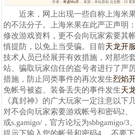
作者：
奇迹Mu开…
来源：本站原创 点击数：
62 更新
近来，网上出现一些自称上海米果
的不法分子。上海米果在此严正声明
修改游戏资料，更不会向玩家索要其
慎提防，以免上当受骗。目前
天龙开
技术人员已经展开有效措施，对那些
站、骗取玩家信任的盗号者进行了严
措施，防止同类事件的再次发生
烈焰
免帐号被盗、装备丢失的事件发生
天
《真封神》的广大玩家一定注意以下几
对不会向玩家索要游戏帐号和密码2、 
或s.gamigo/，官方论坛为sbbgami
提示下输入您的帐号和密码4、 不要