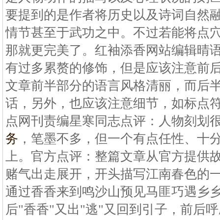
要提到的是作者将历史以及诗词自然
情节甚至于武功之中。不过若能将点
那就更完美了。红袖添香网站编辑晴
有过多累赘的修饰，但是应该注意前
文章前半部分的语言风格清丽，而后
话，另外，也应该注意细节，如标点
点网刊责编星寒同志点评：人物刻划
务
，笔墨不多，但一个有点任性、十
上。官方点评：整篇文章从官方提供
赌气出走展开，开头描写江南春色的
通过香香来到鸣沙山预见马匪巧遇乡
后"香香"又出"逃"又回到引子，前后