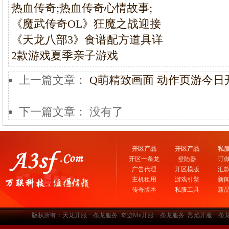
热血传奇;热血传奇心情故事;
《魔武传奇OL》狂魔之战迎接
《天龙八部3》食谱配方道具详
2款游戏夏季亲子游戏
上一篇文章：
Q萌精致画面 动作页游今日
下一篇文章： 没有了
开区产品
开区产品
私
开区一条龙
登陆器
订
广告代理
开区模版
汇
主机租用
游戏引擎
新
传奇版本
私服工具
新
版权所有：天龙开服一条龙服务_奇迹Mu开服一条龙服务_烈焰开服一条龙服务-www.a3sf.c