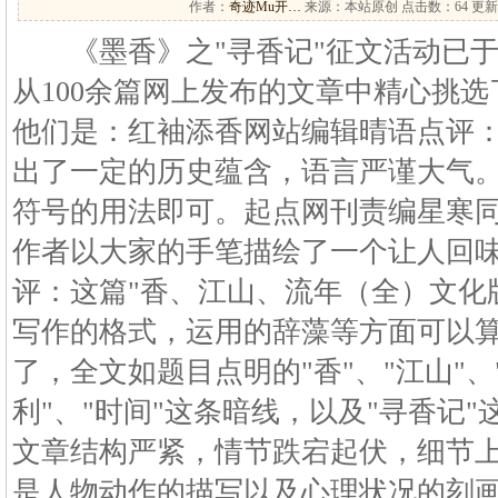
作者：
奇迹Mu开…
来源：本站原创 点击数：
64 更新
《墨香》之"寻香记"征文活动已于9
从100余篇网上发布的文章中精心挑选
他们是：红袖添香网站编辑晴语点评
出了一定的历史蕴含，语言严谨大气
符号的用法即可。起点网刊责编星寒
作者以大家的手笔描绘了一个让人回
评：这篇"香、江山、流年（全）文化
写作的格式，运用的辞藻等方面可以
了，全文如题目点明的"香"、"江山"、"
利"、"时间"这条暗线，以及"寻香记
文章结构严紧，情节跌宕起伏，细节
是人物动作的描写以及心理状况的刻