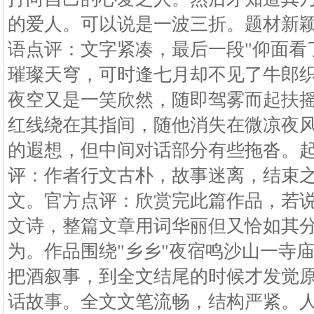
的爱人。可以说是一波三折。题材新
语点评：文字紧凑，最后一段"仰面看
璀璨天穹，可时逢七月却不见了牛郎
夜空又是一笑欣然，随即驾雾而起扶
红线绕在其指间，随他消失在微凉夜风
的遐想，但中间对话部分有些拖沓。
评：作者行文古朴，故事迷离，结束
文。官方点评：欣赏完此篇作品，若
文诗，整篇文章用词华丽但又恰如其
为。作品围绕"乡乡"夜宿鸣沙山一寺
把酒叙事，到全文结尾的时候才发觉
话故事。全文文笔流畅，结构严紧。