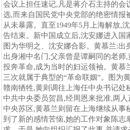
会议上担任速记,凡是蒋介石主持的会
选,而来自国民党中央党部的绝密情报
从未暴露。直至1949年5月上海解放
告结束。新中国成立后,沈安娜进入国
图为华明之、沈安娜合影。黄慕兰:出
出身湘中名门,父亲曾是谭嗣同的老师
投奔革命,成为当时的妇运领袖。黄慕
三次就属于典型的“革命联姻”。图为
赣南牺牲,黄则调往上海任中央书记处
中共中央委员贺昌,经周恩来批准,两人
中央苏区,黄慕兰则留在上海继续从事
到了新的感情苦恼,她的工作对象陈志
求。于是,她向组织汇报了此事,并请