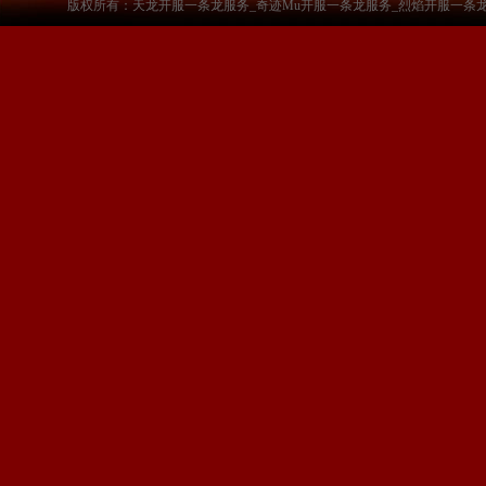
版权所有：天龙开服一条龙服务_奇迹Mu开服一条龙服务_烈焰开服一条龙服务-www.a3sf.c