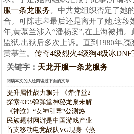
服一条龙服务
。中共党组织否定了她的
合。可陈志皋最后还是离开了她,这段婚
年,黄慕兰涉入“潘杨案”,在上海被捕
监狱,出狱后多次上诉。直到1980年
黄慕兰。
传奇4级烈火4级狗4级冰
DN
关键字：
天龙开服一条龙服务
阅读本文的人还阅读过下面的文章
提升属性战力飙升 《弹弹堂2
探索4399弹弹堂神秘龙巢未解
《神泣》“女神引导”公测热
民族题材网游是中国游戏产业
首支移动电竞战队VG现身《热