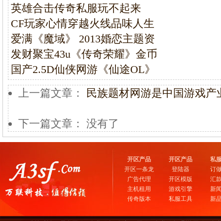
英雄合击传奇私服玩不起来
CF玩家心情穿越火线品味人生
爱满《魔域》 2013婚恋主题资
发财聚宝43u《传奇荣耀》金币
国产2.5D仙侠网游《仙途OL》
上一篇文章：
民族题材网游是中国游戏产
下一篇文章： 没有了
开区产品
开区产品
私
开区一条龙
登陆器
订
广告代理
开区模版
汇
主机租用
游戏引擎
新
传奇版本
私服工具
新