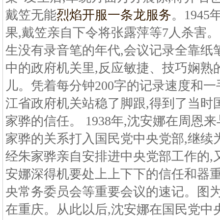
戴笠无能
烈焰开服一条龙服务
。194
果,戴笠亲自下令将张露萍等7人杀害。
生没有录音笔的年代,会议记录全靠纸
中的政府机关里,反应敏捷、技巧娴熟
儿。凭着每分钟200字的记录速度和一
江省政府机关站稳了脚跟,得到了当时
家骅的信任。 1938年,沈安娜在周恩
家骅的关系打入国民党中央党部,继续
经朱家骅亲自安排进中央党部工作的,又
安娜深得机要处上上下下的信任和器重
央常务委员会等重要会议的速记。图为1
在重庆。从此以后,沈安娜在国民党中