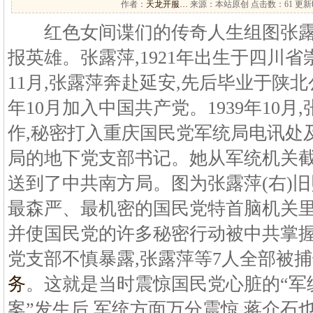
作者：
天龙开服…
来源：本站原创 点击数：
61 更新时
红色女间谍们的传奇人生组图张露萍
报英雄。张露萍,1921年出生于四川省崇
11月,张露萍奔赴延安,先后毕业于陕北
年10月加入中国共产党。1939年10
作,秘密打入重庆国民党军统局电讯处
局的地下党支部书记。她从军统机关
送到了中共南方局。图为张露萍(右)
最森严、最机密的国民党特首脑机关里,
并使国民党的许多秘密行动被中共掌握。 
党支部不慎暴露,张露萍等7人全部被捕
务
。这就是当时震惊国民党心脏的“军
案”发生后,军统方面万分震惊,蒋介石