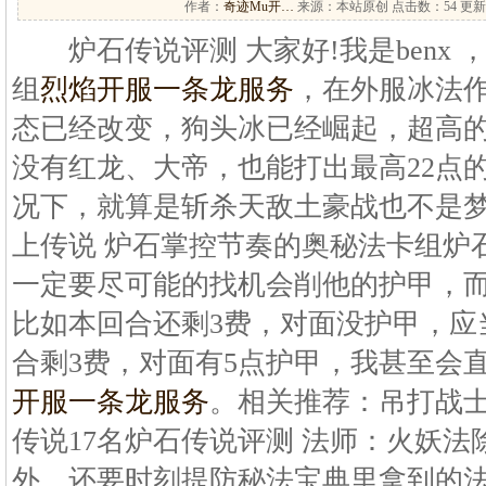
作者：
奇迹Mu开…
来源：本站原创 点击数：
54 更新
炉石传说评测 大家好!我是benx 
组
烈焰开服一条龙服务
，在外服冰法
态已经改变，狗头冰已经崛起，超高
没有红龙、大帝，也能打出最高22点
况下，就算是斩杀天敌土豪战也不是梦
上传说 炉石掌控节奏的奥秘法卡组炉
一定要尽可能的找机会削他的护甲，
比如本回合还剩3费，对面没护甲，应
合剩3费，对面有5点护甲，我甚至会
开服一条龙服务
。相关推荐：吊打战士
传说17名炉石传说评测 法师：火妖
外，还要时刻提防秘法宝典里拿到的