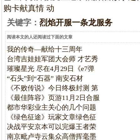
购卡献真情 动
关键字：
烈焰开服一条龙服务
阅读本文的人还阅读过下面的文章
我的传奇—献给十三周年
台湾吉娃娃军团大会师 才艺秀
璀璨星光 尽在4月29日《e7弹
“石头”到“石器” 南安石材
《不败传说》今日终极封测 第
《最佳阵容》页游11月2日合服
都市华彩业主关心的几个问题
《绿色征途》玩家文章绿色征
决战平安京本可以完爆王者荣
南京毗卢寺云集众高僧挥毫墨