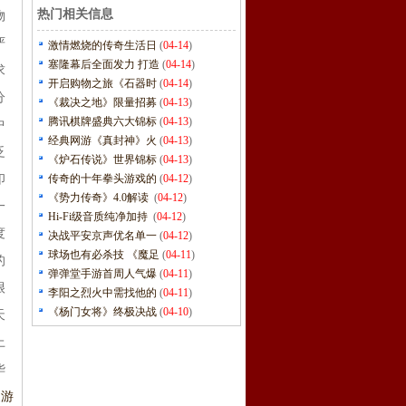
热门相关信息
物
严
激情燃烧的传奇生活日
(
04-14
)
塞隆幕后全面发力 打造
(
04-14
)
求
开启购物之旅《石器时
(
04-14
)
分
《裁决之地》限量招募
(
04-13
)
腾讯棋牌盛典六大锦标
(
04-13
)
中
经典网游《真封神》火
(
04-13
)
泛
《炉石传说》世界锦标
(
04-13
)
印
传奇的十年拳头游戏的
(
04-12
)
《势力传奇》4.0解读
(
04-12
)
一
Hi-Fi级音质纯净加持
(
04-12
)
度
决战平安京声优名单一
(
04-12
)
球场也有必杀技 《魔足
(
04-11
)
的
弹弹堂手游首周人气爆
(
04-11
)
很
李阳之烈火中需找他的
(
04-11
)
《杨门女将》终极决战
(
04-10
)
天
上
华
家游