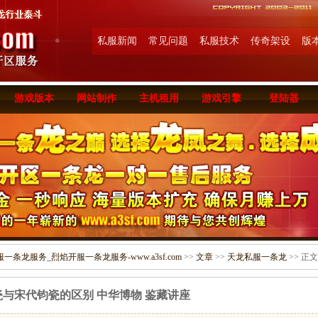
私服新闻
常见问题
私服技术
传奇架设
版
游戏版本
网站制作
主机租用
游戏引擎
登陆器
条龙服务_烈焰开服一条龙服务-www.a3sf.com
>>
文章
>>
天龙私服一条龙
>> 正文
与宋代钧瓷的区别 中华博物 鉴藏讲座