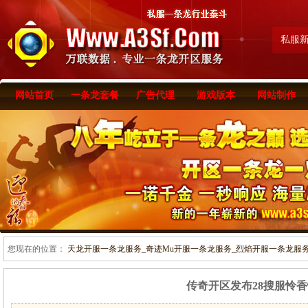
私服
网站首页
一条龙套餐
广告代理
游戏版本
网站制作
您现在的位置：
天龙开服一条龙服务_奇迹Mu开服一条龙服务_烈焰开服一条龙服务-www
传奇开区发布28搜服怜