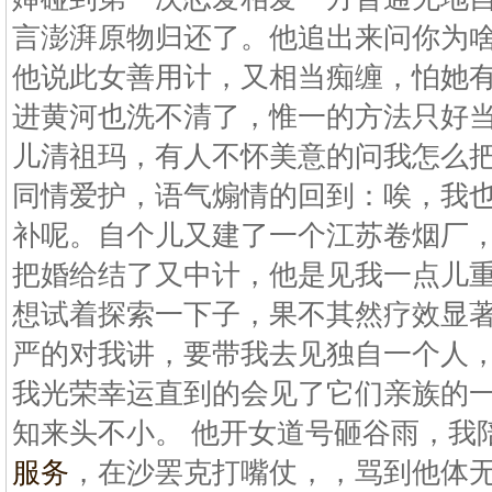
言澎湃原物归还了。他追出来问你为
他说此女善用计，又相当痴缠，怕她
进黄河也洗不清了，惟一的方法只好当
儿清祖玛，有人不怀美意的问我怎么
同情爱护，语气煽情的回到：唉，我
补呢。自个儿又建了一个江苏卷烟厂
把婚给结了又中计，他是见我一点儿
想试着探索一下子，果不其然疗效显著
严的对我讲，要带我去见独自一个人
我光荣幸运直到的会见了它们亲族的
知来头不小。 他开女道号砸谷雨，我
服务
，在沙罢克打嘴仗，，骂到他体