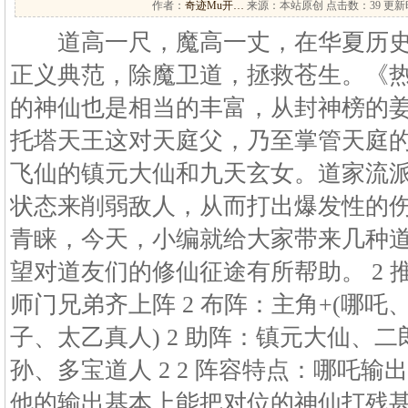
作者：
奇迹Mu开…
来源：本站原创 点击数：
39 更新时
道高一尺，魔高一丈，在华夏历史
正义典范，除魔卫道，拯救苍生。《
的神仙也是相当的丰富，从封神榜的
托塔天王这对天庭父，乃至掌管天庭
飞仙的镇元大仙和九天玄女。道家流派
状态来削弱敌人，从而打出爆发性的
青睐，今天，小编就给大家带来几种
望对道友们的修仙征途有所帮助。 2 
师门兄弟齐上阵 2 布阵：主角+(哪
子、太乙真人) 2 助阵：镇元大仙、
孙、多宝道人 2 2 阵容特点：哪吒
他的输出基本上能把对位的神仙打残