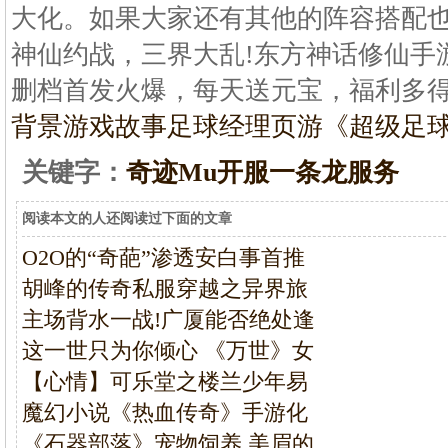
大化。如果大家还有其他的阵容搭配也欢
神仙约战，三界大乱!东方神话修仙手
删档首发火爆，每天送元宝，福利多得
背景游戏故事
足球经理页游《超级足
关键字：
奇迹Mu开服一条龙服务
阅读本文的人还阅读过下面的文章
O2O的“奇葩”渗透安白事首推
胡峰的传奇私服穿越之异界旅
主场背水一战!广厦能否绝处逢
这一世只为你倾心 《万世》女
【心情】可乐堂之楼兰少年易
魔幻小说《热血传奇》手游化
《石器部落》宠物饲养 美眉的