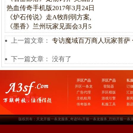
热血传奇手机版2017年3月24日
《炉石传说》走A牧削弱方案,
《墨香》兰州玩家见面会3月5
上一篇文章：
专访魔域百万商人玩家菩萨
下一篇文章： 没有了
开区产品
开区产品
私
开区一条龙
登陆器
订
广告代理
开区模版
汇
主机租用
游戏引擎
新
传奇版本
私服工具
新
版权所有：天龙开服一条龙服务_奇迹Mu开服一条龙服务_烈焰开服一条龙服务-www.a3sf.c