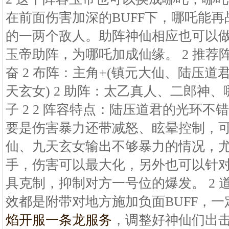
在前面伤害加深的BUFF下，哪吒能
的一两个敌人。助阵神仙相应也可以
玉帝助阵，为哪吒加成仙缘。 2 推荐
奋 2 布阵：主角+(镇元大仙、陆压
天玄女) 2 助阵：太乙真人、二郎神
子 2 2 阵容特点：陆压道君的光环
要是伤害暴力还带减怒、眩晕控制，
仙、九天玄女输出不够暴力的情况，
手，伤害可以最大化，另外也可以针
具克制，抑制对方一号位的爆发。 2 
效都是附带对地方施加负面BUFF，
焰开服一条龙服务
，调整好神仙们出