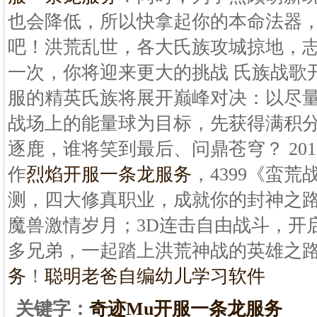
也会降低，所以快拿起你的本命法器，
吧！洪荒乱世，各大氏族攻城掠地，
一次，你将迎来更大的挑战 氏族战歌
服的精英氏族将展开巅峰对决：以尽
战场上的能量球为目标，先获得满积
逐鹿，谁将笑到最后、问鼎苍穹？ 20
作
烈焰开服一条龙服务
，4399《蛮
测，四大修真职业，成就你的封神之
魔兽激情岁月；3D连击自由战斗，开
多兄弟，一起踏上洪荒神战的英雄之
务
！
聪明老爸自编幼儿学习软件
关键字：
奇迹Mu开服一条龙服务