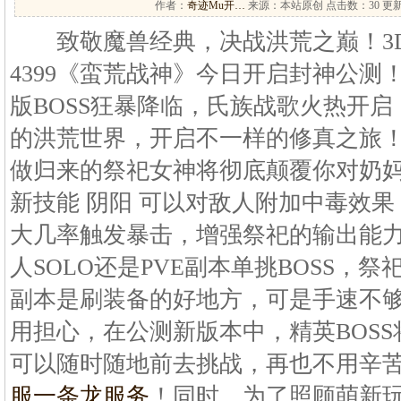
作者：
奇迹Mu开…
来源：本站原创 点击数：
30 更新
致敬魔兽经典，决战洪荒之巅！3D
4399《蛮荒战神》今日开启封神公测
版BOSS狂暴降临，氏族战歌火热开
的洪荒世界，开启不一样的修真之旅
做归来的祭祀女神将彻底颠覆你对奶
新技能 阴阳 可以对敌人附加中毒效
大几率触发暴击，增强祭祀的输出能力
人SOLO还是PVE副本单挑BOSS，祭
副本是刷装备的好地方，可是手速不
用担心，在公测新版本中，精英BOSS
可以随时随地前去挑战，再也不用辛苦
服一条龙服务
！同时，为了照顾萌新玩