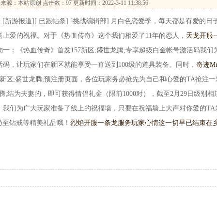
来源：本站原创 点击数：
97 更新时间：2022-3-11 11:38:56
乐 [新游报道][ 已跟帖条] [挑战编辑部] 月白色恋爱季，每天都是有爱的日
送上爱的祝福。对于《热血传奇》这个我们相爱了11年的恋人，
天龙开服
一：《热血传奇》首发157新区;盛世龙腾;专享超级白金帐号激活码我们
码，让玩家们在新区就能享受一直送到100级的道具装备。同时，
奇迹M
7新区;盛世龙腾;预注册页面，各位玩家务必抢先为自己和心爱的TA抢注一
腾;结为夫妻的，即可获得情侣礼金（限前1000对），截至2月29日级别相
。我们为广大玩家准备了线上的祝福墙，只要在祝福墙上大声对你爱的TA
乃至钻戒等精美礼品哦！
烈焰开服一条龙服务
玩家心情这一切早已结束在