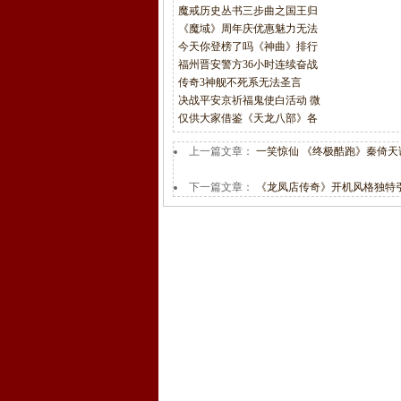
魔戒历史丛书三步曲之国王归
《魔域》周年庆优惠魅力无法
今天你登榜了吗《神曲》排行
福州晋安警方36小时连续奋战
传奇3神舰不死系无法圣言
决战平安京祈福鬼使白活动 微
仅供大家借鉴《天龙八部》各
上一篇文章：
一笑惊仙 《终极酷跑》秦倚天
下一篇文章：
《龙凤店传奇》开机风格独特