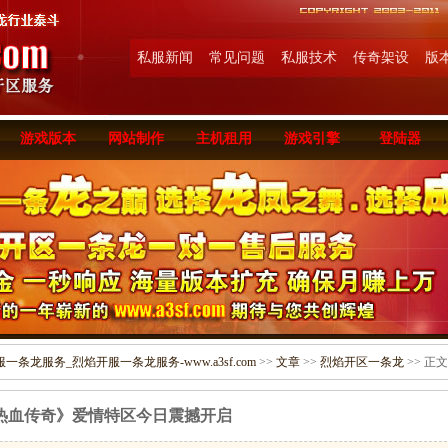
私服新闻
常见问题
私服技术
传奇架设
版
游戏版本
网站制作
主机租用
游戏引擎
登陆器
条龙服务_烈焰开服一条龙服务-www.a3sf.com
>>
文章
>>
烈焰开区一条龙
>> 正文
热血传奇》爱情特区今日震撼开启