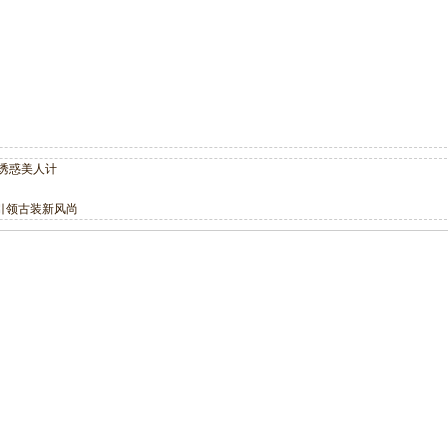
诱惑美人计
引领古装新风尚