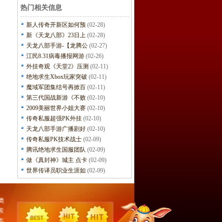
热门相关信息
新人传奇开新区如何预
(02-28)
新《天龙八部》23日上
(02-28)
天龙八部手游-【龙腾公
(02-27)
江民8.31病毒播报网游
(02-26)
外挂奇观《天堂2》压测
(02-11)
绝地求生Xbox玩家突破
(02-11)
魔域军团集结号再掀百
(02-11)
第三代国战新游《不败
(02-10)
2009美丽世界小姐大赛
(02-10)
传奇私服超强PK外挂
(02-10)
天龙八部手游广播剧好
(02-10)
传奇私服PK技术战士
(02-09)
腾讯绝地求生国服团队
(02-09)
做《真封神》城主 点卡
(02-09)
世界传译员职业生涯如
(02-09)
类
素
本