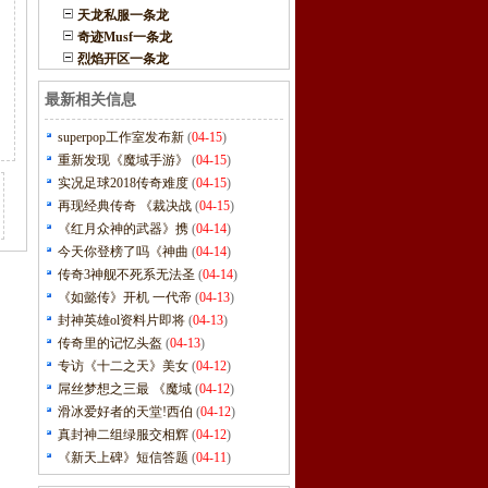
天龙私服一条龙
奇迹Musf一条龙
烈焰开区一条龙
最新相关信息
superpop工作室发布新
(
04-15
)
重新发现《魔域手游》
(
04-15
)
实况足球2018传奇难度
(
04-15
)
再现经典传奇 《裁决战
(
04-15
)
《红月众神的武器》携
(
04-14
)
今天你登榜了吗《神曲
(
04-14
)
传奇3神舰不死系无法圣
(
04-14
)
《如懿传》开机 一代帝
(
04-13
)
封神英雄ol资料片即将
(
04-13
)
传奇里的记忆头盔
(
04-13
)
专访《十二之天》美女
(
04-12
)
屌丝梦想之三最 《魔域
(
04-12
)
滑冰爱好者的天堂!西伯
(
04-12
)
真封神二组绿服交相辉
(
04-12
)
《新天上碑》短信答题
(
04-11
)