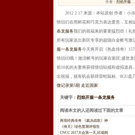
作者：
烈焰开服…
2012 2 17 来源：本站原创 作者：小
情侣们在用鲜花和巧克力表达爱意，互相
条龙服务
我们的祝福来的要更猛烈些！礼物
所有玩家送出新区专享的超级白金帐号激活
服一条龙服务
今天将开启《热血传奇》15
情侣ID哦！激活帐号的玩家在新区;盛世龙
前10名的夫妻将获得情侣钻戒和虚拟道具
出祝福，就有机会获得雷蛇鼠标、8GU盘
微记录第5期 走近国家
关键字：
烈焰开服一条龙服务
阅读本文的人还阅读过下面的文章
再现经典传奇 《裁决战歌》神
《倚天》绿色度测评报告
CNCC 2017大会第一天,邱成桐