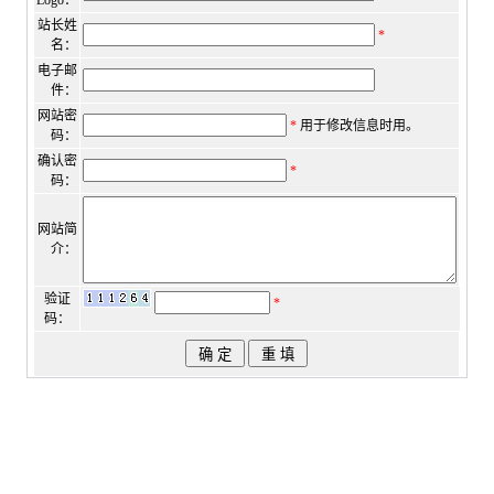
Logo：
站长姓
*
名：
电子邮
件：
网站密
*
用于修改信息时用。
码：
确认密
*
码：
网站简
介：
验证
*
码：