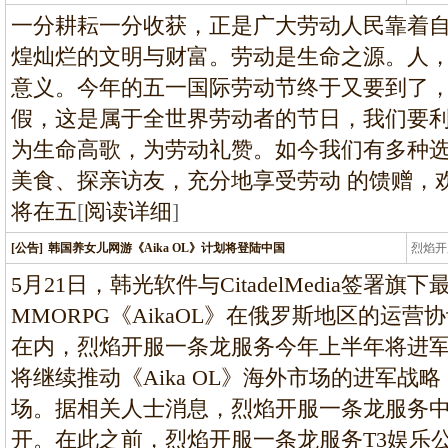
龙
一分耕耘一分收获，正是广大劳动人民靠着
煌灿烂的文明与财富。劳动是生命之源。人
意义。今年的五一国际劳动节终于又要到了
假，这是属于全世界劳动者的节日，我们要
为生命高歌，为劳动礼赞。如今我们有多种
美食、探亲访友，充分地享受劳动 的馈赠，
将在五
[
阅读详细
]
[公告]
韩国养女儿网游《Aika OL》计划将登陆中国
烈焰开
龙
5月21日，韩光软件与CitadelMedia签署旗
MMORPG《AikaOL》在俄罗斯地区的运营协
在内，烈焰开服一条龙服务今年上半年将进军
将继续推动《Aika OL》海外市场的进军
场。据相关人士消息，烈焰开服一条龙服务
开。在此之前，烈焰开服一条龙服务T3娱乐