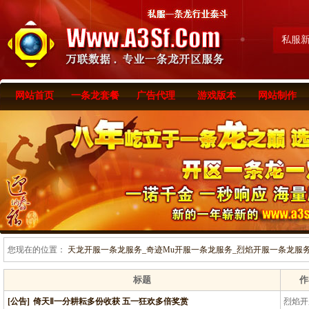
私服
网站首页
一条龙套餐
广告代理
游戏版本
网站制作
您现在的位置：
天龙开服一条龙服务_奇迹Mu开服一条龙服务_烈焰开服一条龙服务-www
标题
作
[公告]
倚天Ⅱ一分耕耘多份收获 五一狂欢多倍奖赏
烈焰开