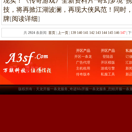
现实！《传奇游戏》全新资料片“奇幻梦境”
技，将再掀江湖波澜，再现大侠风范！同时，
牌
[
阅读详细
]
共
2924
条新闻
首页
|
上一页
|
139
140
141
142
143
144
145
146
147
| 
开区产品
开区产品
私
开区一条龙
登陆器
订
广告代理
开区模版
汇
主机租用
游戏引擎
新
传奇版本
私服工具
新
版权所有：天龙开服一条龙服务_奇迹Mu开服一条龙服务_烈焰开服一条龙服务-www.a3sf.c