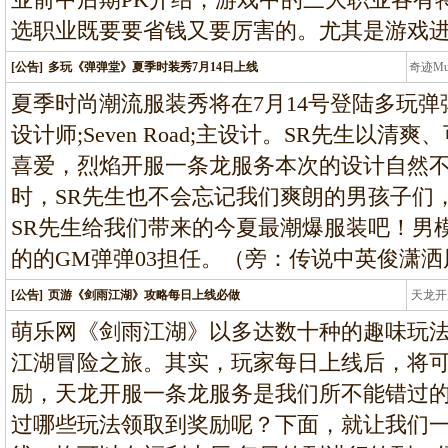
选职业既要要省钱又要厉害的。尤其是游戏
[公告]
多玩《弹弹堂》夏季时装秀7月14日上线
奇迹M
条龙
夏季时尚潮流服装秀将在7月14号登陆多玩弹
设计师;Seven Road;主设计。SR先生以
喜爱，烈焰开服一条龙服务本次的设计自然
时，SR先生也不会忘记我们爽朗的男孩子们
SR先生给我们带来的今夏最潮爆服装吧！男
的的GM弹弹03担任。（旁：传说中英俊潇
[公告]
页游《剑雨江湖》攻略每日上线必做
天龙开
龙
萌乐网《剑雨江湖》以多达数十种的趣味玩
江湖冒险之旅。其实，玩家每日上线后，将
励，天龙开服一条龙服务是我们所不能错过
过哪些玩法领取到奖励呢？下面，就让我们