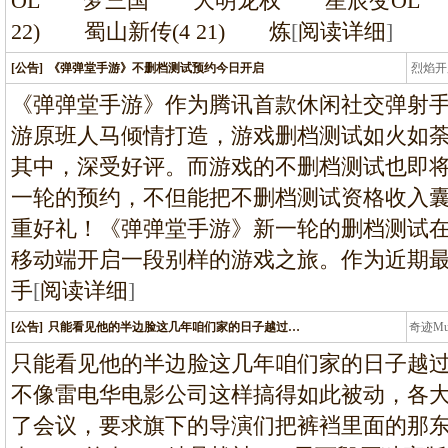
OL 梦三国 大明龙权 星辰变OL 黑暗降临
22) 蜀山新传(4 21) 炼
[
阅读详细
]
[公告]
《弹弹堂手游》不删档测试预约今日开启
烈焰开
龙
《弹弹堂手游》作为腾讯首款休闲社交弹射
游原班人马倾情打造，游戏删档测试如火如
其中，深受好评。而游戏的不删档测试也即
一轮的预约，不但能把不删档测试资格收入
重好礼！《弹弹堂手游》新一轮的删档测试在
移动端开启一段别样的游戏之旅。作为近期
手
[
阅读详细
]
[公告]
只能看见他的半边脸这几年咱们家的日子越过…
奇迹M
条龙
只能看见他的半边脸这几年咱们家的日子越
不像雷电华电影公司这样搞得如此被动，各
了会议，要求旗下的导演们把裤裆里面的那