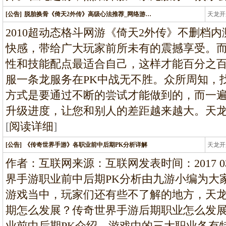
[公告]
脱胎换骨《倚天2外传》高级心法推荐_网络游…
天龙开
龙
2010超动态格斗网游《倚天2外传》不删档
快感，带给广大玩家前所未有的震撼享受。而
性和技能配点最适合自己，这样才能百分之百
服一条龙服务在PK中战无不胜。众所周知，
方式是要通过不断的尝试才能做到的，而一
升级进度，让您和别人的差距越来越大。天
[
阅读详细
]
[公告]
《传奇世界手游》各职业前中后期PK分析详解
天龙开
龙
作者：互联网来源：互联网发表时间：2017 03 1
界手游职业前中后期PK分析由九游小编为大
游戏当中，玩家们还有些不了解的地方，天
期怎么发展？传奇世界手游后期职业怎么发
业前中后期PK介绍，游戏中的三大职业各有