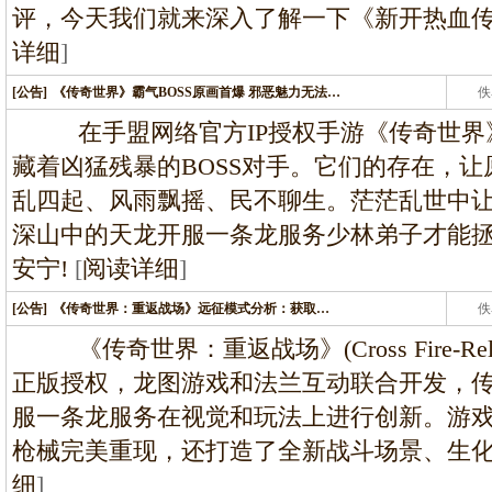
评，今天我们就来深入了解一下《新开热血
详细
]
[公告]
《传奇世界》霸气BOSS原画首爆 邪恶魅力无法…
佚
在手盟网络官方IP授权手游《传奇世界
藏着凶猛残暴的BOSS对手。它们的存在，
乱四起、风雨飘摇、民不聊生。茫茫乱世中让多少
深山中的天龙开服一条龙服务少林弟子才能
安宁!
[
阅读详细
]
[公告]
《传奇世界：重返战场》远征模式分析：获取…
佚
《传奇世界：重返战场》(Cross Fire-Reload
正版授权，龙图游戏和法兰互动联合开发，传
服一条龙服务在视觉和玩法上进行创新。游戏
枪械完美重现，还打造了全新战斗场景、生化
细
]