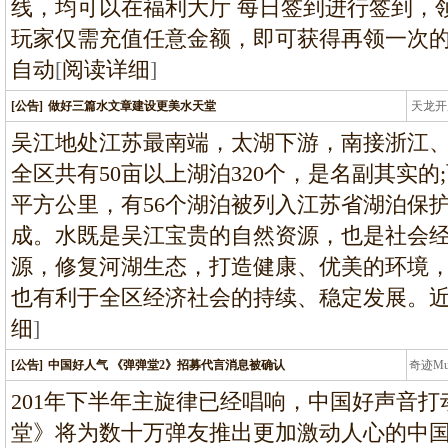
线，均可以在福利大厅 每日签到进行签到，
玩家仅需充值任意金额，即可获得再领一次
自动
[
阅读详细
]
[公告]
做好三篇水文章建设更美水天堂
天龙开
龙
吴江地处江苏最南端，太湖下游，南接浙江
全区共有50亩以上湖泊320个，是名副其实的;
平方公里，有56个湖泊被列入江苏省湖泊保护
成。水既是吴江宝贵的自然资源，也是社会
源，修复河湖生态，打造健康、优美的环境
也有利于全区经济社会的持续、稳定发展。
细
]
[公告]
中国好人气 《弹弹堂2》招募代言消息被确认
奇迹M
条龙
201年下半年主旋律已经唱响，中国好声音
堂》将为数十万弹友推出更加激动人心的中