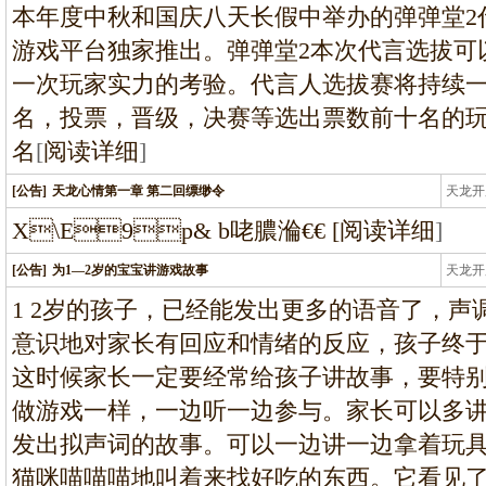
本年度中秋和国庆八天长假中举办的弹弹堂2
游戏平台独家推出。弹弹堂2本次代言选拔可
一次玩家实力的考验。代言人选拔赛将持续
名，投票，晋级，决赛等选出票数前十名的
名
[
阅读详细
]
[公告]
天龙心情第一章 第二回缥缈令
天龙开
龙
X\E9p& b咾膿溣€€ 
[
阅读详细
]
[公告]
为1—2岁的宝宝讲游戏故事
天龙开
龙
1 2岁的孩子，已经能发出更多的语音了，
意识地对家长有回应和情绪的反应，孩子终
这时候家长一定要经常给孩子讲故事，要特
做游戏一样，一边听一边参与。家长可以多
发出拟声词的故事。可以一边讲一边拿着玩
猫咪喵喵喵地叫着来找好吃的东西。它看见