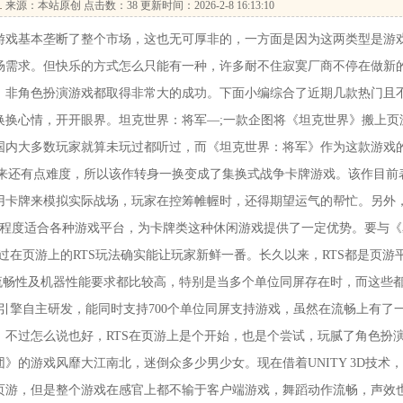
…
来源：本站原创 点击数：
38 更新时间：2026-2-8 16:13:10
戏基本垄断了整个市场，这也无可厚非的，一方面是因为这两类型是游
场需求。但快乐的方式怎么只能有一种，许多耐不住寂寞厂商不停在做新
、非角色扮演游戏都取得非常大的成功。下面小编综合了近期几款热门且
换换心情，开开眼界。坦克世界：将军—;一款企图将《坦克世界》搬上页
国内大多数玩家就算未玩过都听过，而《坦克世界：将军》作为这款游戏
上来还有点难度，所以该作转身一换变成了集换式战争卡牌游戏。该作目前
用卡牌来模拟实际战场，玩家在控筹帷幄时，还得期望运气的帮忙。另外
大程度适合各种游戏平台，为卡牌类这种休闲游戏提供了一定优势。要与《
过在页游上的RTS玩法确实能让玩家新鲜一番。长久以来，RTS都是页游
流畅性及机器性能要求都比较高，特别是当多个单位同屏存在时，而这些
引擎自主研发，能同时支持700个单位同屏支持游戏，虽然在流畅上有了
不过怎么说也好，RTS在页游上是个开始，也是个尝试，玩腻了角色扮
》的游戏风靡大江南北，迷倒众多少男少女。现在借着UNITY 3D技术
页游，但是整个游戏在感官上都不输于客户端游戏，舞蹈动作流畅，声效