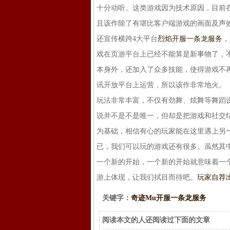
十分动听。这类游戏因为技术原因，目前
且该作除了有堪比客户端游戏的画面及声
还宣传横跨4大平台
烈焰开服一条龙服务
，
戏在页游平台上已经不能算是新事物了，
本身外，还加入了众多技能，使得游戏不
讯开放平台上运营，所以该作非常地火。
玩法非常丰富，不仅有劲舞、炫舞等舞蹈
说并不是不是唯一，但却是把游戏和社交
为基础，相信有心的玩家能在这里遇上另
已，我们可以玩的游戏还有很多。虽然其
一个新的开始，一个新的开始就意味着一
游上体现，让我们拭目而待吧。
玩家自荐
关键字：
奇迹Mu开服一条龙服务
阅读本文的人还阅读过下面的文章