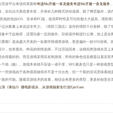
在页游平台来说尚算新鲜
奇迹Mu开服一条龙服务
奇迹Mu开服一条龙服务
效，在玩法方面也算丰富，共有好几种模式供你选择。除了网页版外，该
其他的包括iOS、安卓和PC端，使其即时性及可玩性都大大提高。塔防类
不过从数量上来说还非常少。《塔防三国志》该作的塔防十分新鲜，除了
再集中于起炮塔，还需玩家一定的操作。目前该作刚进行公测，加上是在
《爱都》是由盛大开发的一款都市情感类游戏，更是偏向一款SNS游戏。
设计，也有逛街、种花的闲情选择。不过话说回来，这模拟类游戏在页上
结合得最好的。而且游戏采用实名制游戏，所有的角色信息都是以真实世
一个他（她）。游戏本来就不应该一成不变，RPG最多也只是一种游戏类
中一些游戏由于各种原因做得并不是十分出色，但一个新的尝试意味着就
个新的可能。随着页游技术的发展，相信会有更多的类型，更多的创意在
出演《诛仙3》微电影或从…
从游戏辐射全行业EpicGam