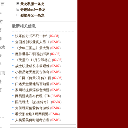
天龙私服一条龙
，而
奇迹Musf一条龙
作
烈焰开区一条龙
游
最新相关信息
塔
快乐的方式不只一种!
(
02-08
)
腾
全国首创职业真人秀《
(
02-08
)
游戏
《少年三国志》最大资
(
02-07
)
魔兽世界7.3阿格拉玛B
(
02-07
)
来
《天堂2》11月份即将在
(
02-07
)
界
战士职业成长非常艰难
(
02-07
)
小极品老天魔复古传奇
(
02-06
)
型而
中广网《倚天2外传》百
(
02-06
)
是
口述天堂里他能否知道
(
02-06
)
页
家网站提供淫秽色情游
(
02-05
)
网易游戏宣布代理《Th
(
02-05
)
国战玩法 《热血传奇》
(
02-04
)
为何玩家偏爱传奇游戏
(
02-04
)
看变形金刚3 玩网页游
(
02-04
)
人类爱美何时起考古发
(
02-03
)