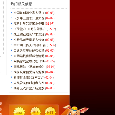
热门相关信息
全国首创职业真人秀《
(
02-08
)
《少年三国志》最大资
(
02-07
)
魔兽世界7.3阿格拉玛B
(
02-07
)
《天堂2》11月份即将在
(
02-07
)
战士职业成长非常艰难
(
02-07
)
小极品老天魔复古传奇
(
02-06
)
中广网《倚天2外传》百
(
02-06
)
口述天堂里他能否知道
(
02-06
)
家网站提供淫秽色情游
(
02-05
)
网易游戏宣布代理《Th
(
02-05
)
国战玩法 《热血传奇》
(
02-04
)
为何玩家偏爱传奇游戏
(
02-04
)
看变形金刚3 玩网页游
(
02-04
)
人类爱美何时起考古发
(
02-03
)
墨者无双背景介绍游戏
(
02-03
)
类
素
本