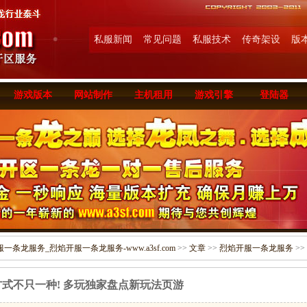
私服新闻
常见问题
私服技术
传奇架设
版
游戏版本
网站制作
主机租用
游戏引擎
登陆器
条龙服务_烈焰开服一条龙服务-www.a3sf.com
>>
文章
>>
烈焰开服一条龙服务
>>
式不只一种! 多玩独家盘点新玩法页游