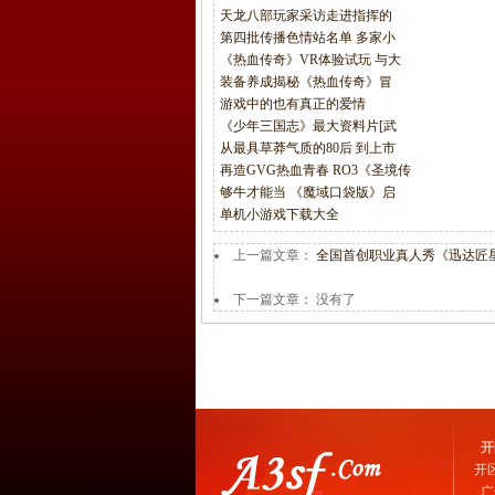
天龙八部玩家采访走进指挥的
第四批传播色情站名单 多家小
《热血传奇》VR体验试玩 与大
装备养成揭秘《热血传奇》冒
游戏中的也有真正的爱情
《少年三国志》最大资料片[武
从最具草莽气质的80后 到上市
再造GVG热血青春 RO3《圣境传
够牛才能当 《魔域口袋版》启
单机小游戏下载大全
上一篇文章：
全国首创职业真人秀《迅达匠
下一篇文章： 没有了
开
开
广