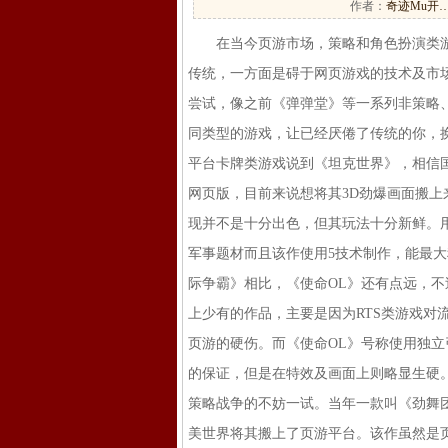
作者：
奇迹Mu开
在当今页游市场，策略和角色扮演类游
传统，一方面是碍于网页游戏的技术及市
尝试，像之前《弹弹堂》等一系列非策略
同类型的游戏，让已经厌倦了传统的你，
平台卡牌类游戏说到《坦克世界》，相信
网页版，目前来说想将其3D劲爆画面搬
现并不是十分出色，但其玩法十分新鲜。
军事题材而且该作使用5技术制作，能最
际争霸》相比，《使命OL》还有点远，不
上少有的作品，主要是因为RTS类游戏对
页游的硬伤。而《使命OL》号称使用独立
的保证，但是在特效及画面上则略显生硬。
策略战争的不妨一试。当年一款叫《劲舞团
美世界将其搬上了页游平台。该作虽然是