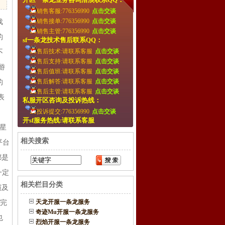
销售客服:776356990
点击交谈
销售接单:776356990
点击交谈
戏
销售主管:776356990
点击交谈
的
sf一条龙技术售后联系QQ：
售后技术:请联系客服
点击交谈
不
售后支持:请联系客服
点击交谈
游
售后值班:请联系客服
点击交谈
售后解答:请联系客服
点击交谈
的
售后主管:请联系客服
点击交谈
表
私服开区咨询及投诉热线：
投诉提交:776356990
点击交谈
，
开sf服务热线:请联系客服
星
相关搜索
平台
都是
一定
相关栏目分类
演及
天龙开服一条龙服务
，完
奇迹Mu开服一条龙服务
也
烈焰开服一条龙服务