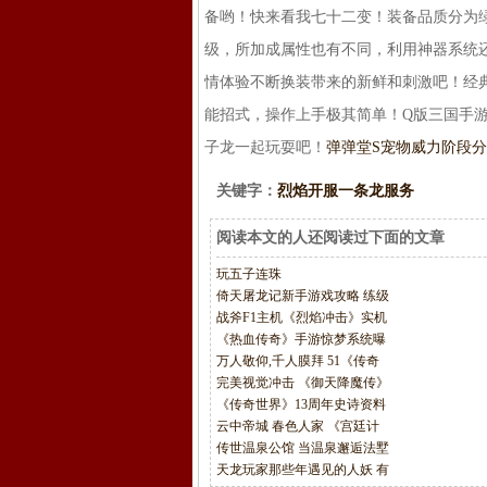
备哟！快来看我七十二变！装备品质分为
级，所加成属性也有不同，利用神器系统
情体验不断换装带来的新鲜和刺激吧！经
能招式，操作上手极其简单！Q版三国手游
子龙一起玩耍吧！
弹弹堂S宠物威力阶段
关键字：
烈焰开服一条龙服务
阅读本文的人还阅读过下面的文章
玩五子连珠
倚天屠龙记新手游戏攻略 练级
战斧F1主机《烈焰冲击》实机
《热血传奇》手游惊梦系统曝
万人敬仰,千人膜拜 51《传奇
完美视觉冲击 《御天降魔传》
《传奇世界》13周年史诗资料
云中帝城 春色人家 《宫廷计
传世温泉公馆 当温泉邂逅法墅
天龙玩家那些年遇见的人妖 有