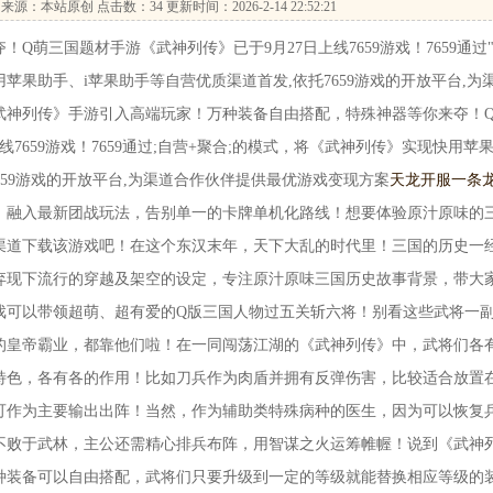
来源：本站原创 点击数：
34 更新时间：2026-2-14 22:52:21
三国题材手游《武神列传》已于9月27日上线7659游戏！7659通过
苹果助手、i苹果助手等自营优质渠道首发,依托7659游戏的开放平台,为
武神列传》手游引入高端玩家！万种装备自由搭配，特殊神器等你来夺！
7659游戏！7659通过;自营+聚合;的模式，将《武神列传》实现快用苹
659游戏的开放平台,为渠道合作伙伴提供最优游戏变现方案
天龙开服一条
！融入最新团战玩法，告别单一的卡牌单机化路线！想要体验原汁原味的
营渠道下载该游戏吧！在这个东汉末年，天下大乱的时代里！三国的历史一
弃现下流行的穿越及架空的设定，专注原汁原味三国历史故事背景，带大
戏可以带领超萌、超有爱的Q版三国人物过五关斩六将！别看这些武将一
的皇帝霸业，都靠他们啦！在一同闯荡江湖的《武神列传》中，武将们各
特色，各有各的作用！比如刀兵作为肉盾并拥有反弹伤害，比较适合放置
可作为主要输出出阵！当然，作为辅助类特殊病种的医生，因为可以恢复
不败于武林，主公还需精心排兵布阵，用智谋之火运筹帷幄！说到《武神
种装备可以自由搭配，武将们只要升级到一定的等级就能替换相应等级的