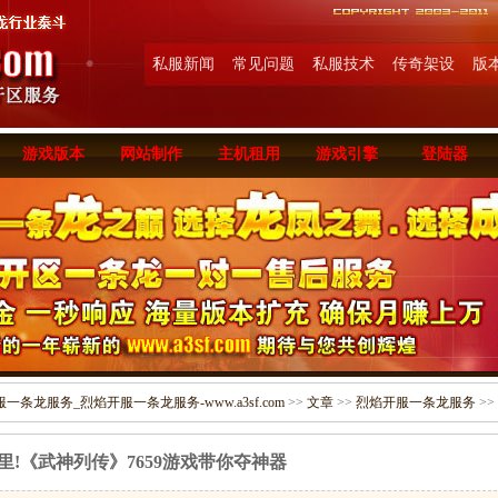
私服新闻
常见问题
私服技术
传奇架设
版
游戏版本
网站制作
主机租用
游戏引擎
登陆器
条龙服务_烈焰开服一条龙服务-www.a3sf.com
>>
文章
>>
烈焰开服一条龙服务
>>
里!《武神列传》7659游戏带你夺神器