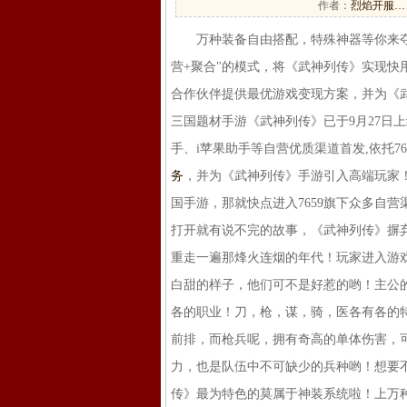
作者：
烈焰开服…
万种装备自由搭配，特殊神器等你来夺！Q萌
营+聚合"的模式，将《武神列传》实现快用
合作伙伴提供最优游戏变现方案，并为《
三国题材手游《武神列传》已于9月27日上线
手、i苹果助手等自营优质渠道首发,依托7
务
，并为《武神列传》手游引入高端玩家
国手游，那就快点进入7659旗下众多自
打开就有说不完的故事，《武神列传》摒
重走一遍那烽火连烟的年代！玩家进入游
白甜的样子，他们可不是好惹的哟！主公
各的职业！刀，枪，谋，骑，医各有各的
前排，而枪兵呢，拥有奇高的单体伤害，
力，也是队伍中不可缺少的兵种哟！想要
传》最为特色的莫属于神装系统啦！上万