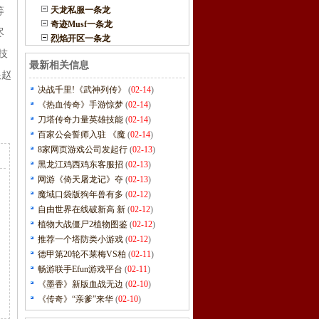
天龙私服一条龙
等
奇迹Musf一条龙
尽
烈焰开区一条龙
技
最新相关信息
跟赵
决战千里!《武神列传》
(
02-14
)
《热血传奇》手游惊梦
(
02-14
)
刀塔传奇力量英雄技能
(
02-14
)
百家公会誓师入驻 《魔
(
02-14
)
8家网页游戏公司发起行
(
02-13
)
黑龙江鸡西鸡东客服招
(
02-13
)
网游《倚天屠龙记》夺
(
02-13
)
魔域口袋版狗年兽有多
(
02-12
)
自由世界在线破新高 新
(
02-12
)
植物大战僵尸2植物图鉴
(
02-12
)
推荐一个塔防类小游戏
(
02-12
)
德甲第20轮不莱梅VS柏
(
02-11
)
畅游联手Efun游戏平台
(
02-11
)
《墨香》新版血战无边
(
02-10
)
《传奇》“亲爹”来华
(
02-10
)