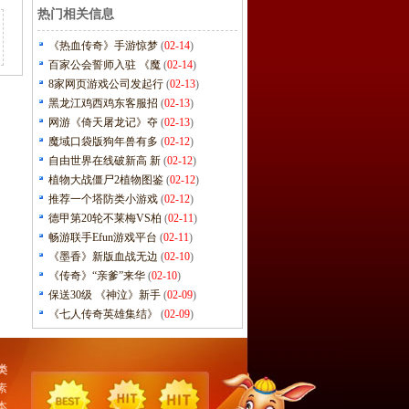
热门相关信息
《热血传奇》手游惊梦
(
02-14
)
百家公会誓师入驻 《魔
(
02-14
)
8家网页游戏公司发起行
(
02-13
)
黑龙江鸡西鸡东客服招
(
02-13
)
网游《倚天屠龙记》夺
(
02-13
)
魔域口袋版狗年兽有多
(
02-12
)
自由世界在线破新高 新
(
02-12
)
植物大战僵尸2植物图鉴
(
02-12
)
推荐一个塔防类小游戏
(
02-12
)
德甲第20轮不莱梅VS柏
(
02-11
)
畅游联手Efun游戏平台
(
02-11
)
《墨香》新版血战无边
(
02-10
)
《传奇》“亲爹”来华
(
02-10
)
保送30级 《神泣》新手
(
02-09
)
《七人传奇英雄集结》
(
02-09
)
类
素
本