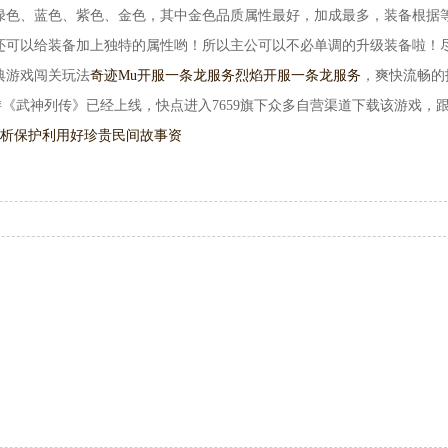
绿色、蓝色、紫色、金色，其中金色品质属性最好，加成最多，装备根据
还可以给装备加上独特的属性哟！所以主公可以不必单调的升级装备啦！
典游戏闯关玩法
奇迹Mu开服一条龙服务
烈焰开服一条龙服务
，爽快流畅的
《武神列传》已经上线，快点进入7659旗下众多自营渠道下载该游戏，
分析
保护利用好珍贵民间故事资