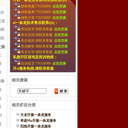
销售客服:776356990
点击交谈
销售接单:776356990
点击交谈
"自
销售主管:776356990
点击交谈
渠道
sf一条龙技术售后联系QQ：
售后技术:请联系客服
点击交谈
Q萌
售后支持:请联系客服
点击交谈
果助
售后值班:请联系客服
点击交谈
售后解答:请联系客服
点击交谈
龙服
售后主管:请联系客服
点击交谈
三
私服开区咨询及投诉热线：
投诉提交:776356990
点击交谈
经
开sf服务热线:请联系客服
家
相关搜索
副傻
有
在
相关栏目分类
兵
天龙开服一条龙服务
列
奇迹Mu开服一条龙服务
装
烈焰开服一条龙服务