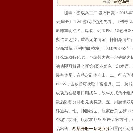
作者：
奇迹Mu开…
编辑：游戏兵工厂 发布日期：2016年08
天涯H5》UWP游戏特色抢先看，《传奇
原味重现红名、爆装、劲爽PK、特色BO
典传奇之旅，重温兄弟情谊、怀旧激情年代、
除新增超500种功能模块、1000种BOS
什么游戏特色呢，小编带大家一起先睹为快
满值即可解锁全新第4职业角色：幻术师
装备体系，在特定副本产出。二、行会副
BOSS，击败后可获取丰富道具。三、跨
成功后在指定日期战斗，战斗方式为小组
最后以积分排名兑换奖励。五、封魔镇妖
稀道具。七、神器出世。玩家击杀世界bo
夺秘宝功能。玩家在野外PK击杀对方时
品出售。
烈焰开服一条龙服务
闲置的活动