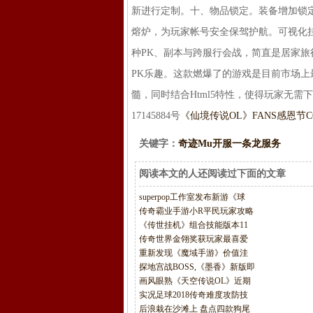
新进行定制。十、物品锁定。装备增加锁
熔炉，为玩家帐号安全保驾护航。可视化
种PK、副本与跨服行会战，简直是居家旅
PK乐趣。这款燃爆了的游戏是目前市场上
髓，同时结合Html5特性，使得玩家无需下载客
17145884号
《仙境传说OL》FANS感恩节CO
关键字：
奇迹Mu开服一条龙服务
阅读本文的人还阅读过下面的文章
superpop工作室发布新游《球
传奇霸业手游小R平民玩家攻略
《传世挂机》组合技能版本11
传奇世界金翎奖获玩家最喜爱
重新发现《魔域手游》价值洼
探地宫战BOSS,《墨香》新版即
画风眼熟《天空传说OL》近期
实况足球2018传奇难度攻防技
后浪栽在沙滩上 盘点四款狗尾