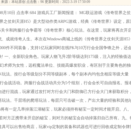
来源：本站原创 点击数：
96 更新时间：2022-3-19 17:50:09
月10日 点击率:684 游戏兵工厂新闻报道： MG联运游戏《传奇世界之
世界之仗剑天涯H5》是大型动作类ARPG游戏，经典《传奇世界》设定，原
SS关卡和跨服行会争霸等《传奇世界》核心玩法。在这里，玩家将再次开
成就传奇人生。本次在Windows商城上线的《传奇世界之仗剑天涯H5
S与5000件不同装备，支持1亿玩家同时在线PK与10万行会全国争锋之外，还
! 一、全新职业角色。玩家人物飞升2阶等级达到175级，注入的经验值
。幻术师为女性，远程魔法单位、技能高爆发职业，有区别于主要角色的独
本玩法。按行会等级划分不同等级副本，每个副本内均包含相应等级大量
服行会战活动。跨服行会战活动共分为5个组别，行会会长可自由报名。报
内进行混战，玩家通过攻打对方行会大门和防御己方行会大门来获取积分
塔玩法。千层塔的爬塔玩法，每层只可击破一次，产出大量的经验和其他
ss将有一定几率掉落江湖秘宝，玩家必须持有秘宝一定时间才能开启。八
，若对方正携带未开启的秘宝，则对方的秘宝会自动掉落归自己所有。九、
道具可以出售给商店，玩家vip定制的装备和武器也可进行回收成定制令牌