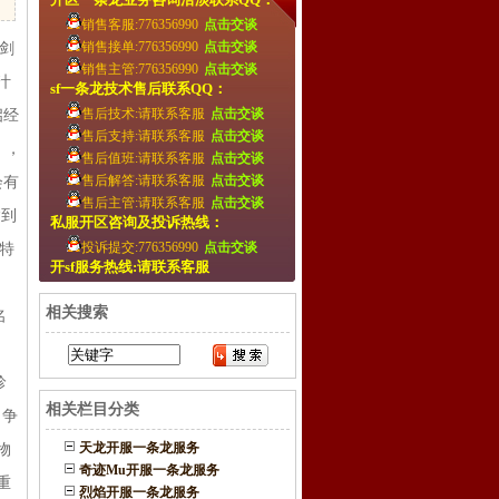
销售客服:776356990
点击交谈
销售接单:776356990
点击交谈
仗剑
销售主管:776356990
点击交谈
汁
sf一条龙技术售后联系QQ：
售后技术:请联系客服
点击交谈
启经
售后支持:请联系客服
点击交谈
》，
售后值班:请联系客服
点击交谈
售后解答:请联系客服
点击交谈
会有
售后主管:请联系客服
点击交谈
达到
私服开区咨询及投诉热线：
投诉提交:776356990
点击交谈
特
开sf服务热线:请联系客服
相关搜索
名
，
珍
相关栏目分类
、争
天龙开服一条龙服务
物
奇迹Mu开服一条龙服务
重
烈焰开服一条龙服务