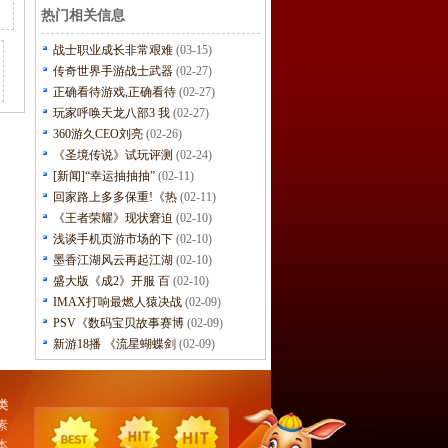
热门相关信息
战士职业成长非常艰难
(03-15)
传奇世界手游战士武器
(02-27)
正确看待游戏,正确看待
(02-27)
玩家呼唤天龙八部3 我
(02-27)
360游久CEO刘亮
(02-26)
《圣境传说》试玩评测
(02-24)
[新闻]“幸运抽抽抽”
(02-11)
回家路上多多保重!《热
(02-11)
《王者荣耀》现状窘迫
(02-10)
浅谈手机页游市场的下
(02-10)
墨香江湖风云再起江湖
(02-10)
盛大版《成2》开服 百
(02-10)
IMAX打响最燃人猿决战
(02-09)
PSV《数码宝贝故事赛博
(02-09)
新游18播 《流星蝴蝶剑
(02-09)
类
素
本