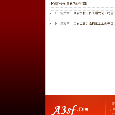
[心情]传奇-青春的奋斗(四)
上一篇文章：
金庸授权《倚天屠龙记》特色首
下一篇文章：
美丽世界升级揭密之全新中国
开
开
广