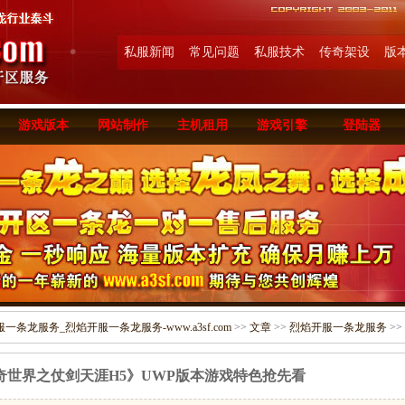
私服新闻
常见问题
私服技术
传奇架设
版
游戏版本
网站制作
主机租用
游戏引擎
登陆器
条龙服务_烈焰开服一条龙服务-www.a3sf.com
>>
文章
>>
烈焰开服一条龙服务
>>
奇世界之仗剑天涯H5》UWP版本游戏特色抢先看