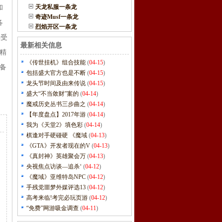
天龙私服一条龙
和
奇迹Musf一条龙
各
烈焰开区一条龙
享受
最新相关信息
精
《传世挂机》组合技能
(
04-15
)
P备
包括盛大官方也是不断
(
04-15
)
龙头节时间及由来传说
(
04-15
)
盛大“不当敛财”案的
(
04-14
)
魔戒历史丛书三步曲之
(
04-14
)
【年度盘点】2017年游
(
04-14
)
我为《天堂2》填色彩
(
04-14
)
棋逢对手硬碰硬 《魔域
(
04-13
)
《GTA》开发者现在的V
(
04-13
)
《真封神》英雄聚会万
(
04-13
)
央视焦点访谈—追杀‘
(
04-12
)
《魔域》亚维特岛NPC
(
04-12
)
手残党噩梦外媒评选13
(
04-12
)
高考来临!考完必玩页游
(
04-12
)
“免费”网游吸金调查
(
04-11
)