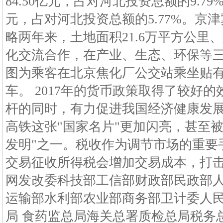
84.50亿元，占对河北投资总额的9.79
元，占对河北投资总额的5.77%。京
略两年来，土地面积21.6万平方公里
化交流合作，在产业、生态、环保等
图为乘客在北京焦化厂公交站乘坐贴有
车。 2017年的货币政策取得了较好
杆的同时，有力促进我国经济健康发
高铁这张"国家名片"更加闪亮，甚至
发明"之一。税收作为调节市场的重要
交易征收所得税会增加交易成本，打
网发改委科技部工信部财政部民政部人
运输部水利部农业部商务部卫计委人
局 食药监总局海关总署质检总局税务