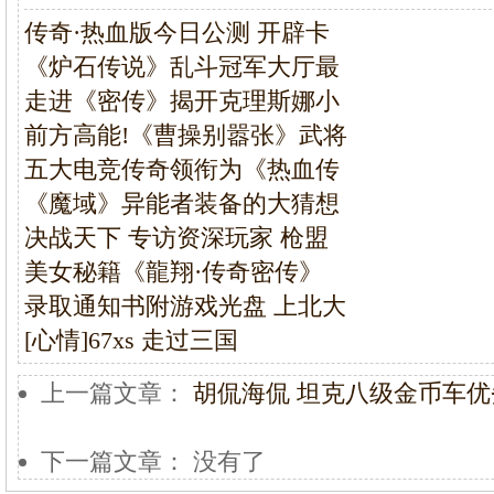
传奇·热血版今日公测 开辟卡
《炉石传说》乱斗冠军大厅最
走进《密传》揭开克理斯娜小
前方高能!《曹操别嚣张》武将
五大电竞传奇领衔为《热血传
《魔域》异能者装备的大猜想
决战天下 专访资深玩家 枪盟
美女秘籍《龍翔·传奇密传》
录取通知书附游戏光盘 上北大
[心情]67xs 走过三国
上一篇文章：
胡侃海侃 坦克八级金币车
下一篇文章： 没有了