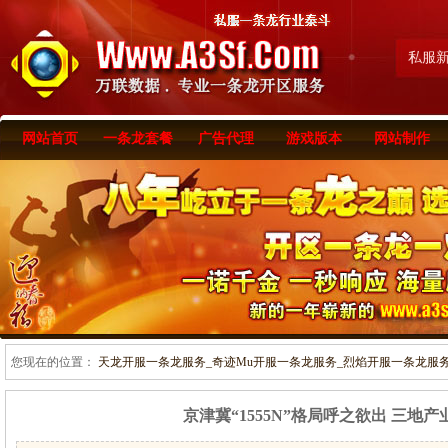
私服
网站首页
一条龙套餐
广告代理
游戏版本
网站制作
您现在的位置：
天龙开服一条龙服务_奇迹Mu开服一条龙服务_烈焰开服一条龙服务-www
京津冀“1555N”格局呼之欲出 三地