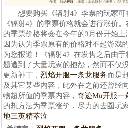
作者：
烈焰开服…
来源：本站原创 点击数：
133 更新
想要购买《辐射4》季票的玩家可
《辐射4》的季票价格就会进行涨价。
的季票价格将会在今年的3月份开始上
因为认为季票原有的价格对不起游戏的
为您报道！《辐射4》在发售之后由于
题遭到了大量玩家的抱怨，然而不仅
更新补丁，
烈焰开服一条龙服务
而是
及其它某些内容，此外在之前还曾经
物超所值的季票内容，
奇迹Mu开服一
的想方法为季票涨价，尽力的去圈玩家
地三英精萃泣