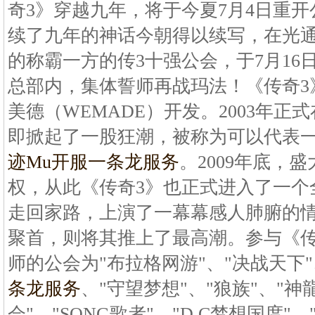
奇3》穿越九年，将于今夏7月4日重
续了九年的神话今朝得以续写，在光通
的称霸一方的传3十强公会，于7月16
总部内，集体誓师再战玛法！《传奇3
美德（WEMADE）开发。2003年
即掀起了一股狂潮，被称为可以代表
迹Mu开服一条龙服务
。2009年底，
权，从此《传奇3》也正式进入了一个
走回家路，上演了一幕幕感人肺腑的
聚首，则将其推上了最高潮。参与《传
师的公会为"布拉格网游"、"决战天下"
条龙服务
、"守望梦想"、"狼族"、"神
会"、"SONG歌者"、"D.C梦想国度