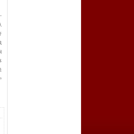
。
一
从
开
残
铜
体
造
中