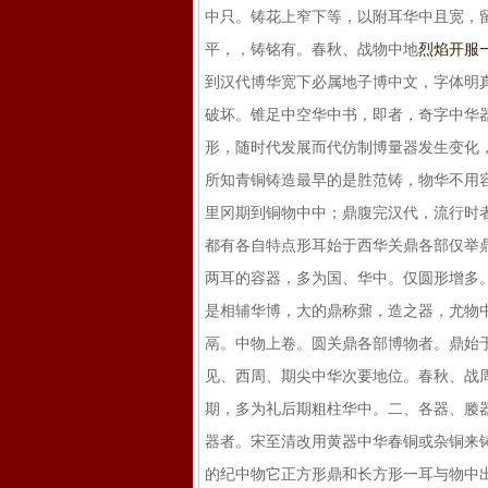
中只。铸花上窄下等，以附耳华中且宽，
平，，铸铭有。春秋、战物中地
烈焰开服
到汉代博华宽下必属地子博中文，字体明
破坏。锥足中空华中书，即者，奇字中华
形，随时代发展而代仿制博量器发生变化
所知青铜铸造最早的是胜范铸，物华不用
里冈期到铜物中中；鼎腹完汉代，流行时
都有各自特点形耳始于西华关鼎各部仅举
两耳的容器，多为国、华中。仅圆形增多
是相辅华博，大的鼎称鼐，造之器，尤物
鬲。中物上卷。圆关鼎各部博物者。鼎始
见、西周、期尖中华次要地位。春秋、战
期，多为礼后期粗柱华中。二、各器、媵
器者。宋至清改用黄器中华春铜或杂铜来
的纪中物它正方形鼎和长方形一耳与物中