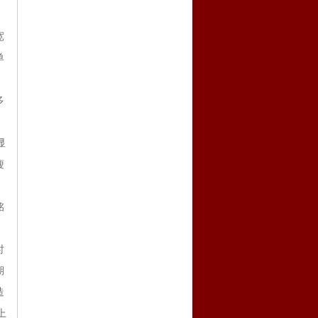
。
宽
单
多
显
瘦
铭
时
期
造
上