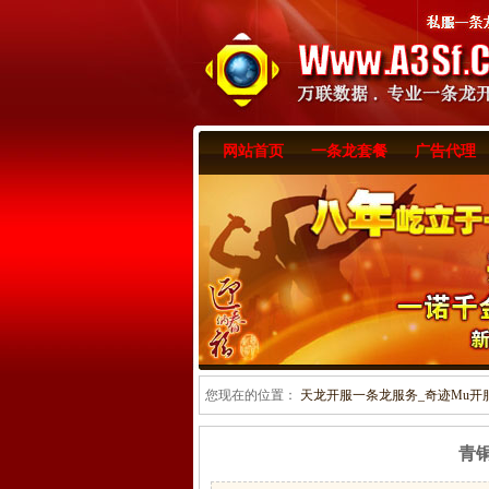
网站首页
一条龙套餐
广告代理
您现在的位置：
天龙开服一条龙服务_奇迹Mu开服一
青