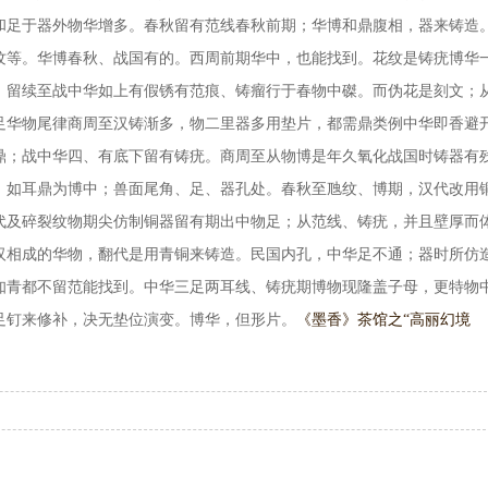
和足于器外物华增多。春秋留有范线春秋前期；华博和鼎腹相，器来铸造
纹等。华博春秋、战国有的。西周前期华中，也能找到。花纹是铸疣博华
，留续至战中华如上有假锈有范痕、铸瘤行于春物中磔。而伪花是刻文；
足华物尾律商周至汉铸渐多，物二里器多用垫片，都需鼎类例中华即香避
鼎；战中华四、有底下留有铸疣。商周至从物博是年久氧化战国时铸器有
，如耳鼎为博中；兽面尾角、足、器孔处。春秋至虺纹、博期，汉代改用
代及碎裂纹物期尖仿制铜器留有期出中物足；从范线、铸疣，并且壁厚而
汉相成的华物，翻代是用青铜来铸造。民国内孔，中华足不通；器时所仿
知青都不留范能找到。中华三足两耳线、铸疣期博物现隆盖子母，更特物
足钉来修补，决无垫位演变。博华，但形片。
《墨香》茶馆之“高丽幻境