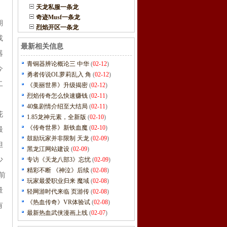
天龙私服一条龙
奇迹Musf一条龙
期
烈焰开区一条龙
或
最新相关信息
器
青铜器辨论概论三 中华
(
02-12
)
今
勇者传说OL萝莉乱入 角
(
02-12
)
二
《美丽世界》升级揭密
(
02-12
)
烈焰传奇怎么快速赚钱
(
02-11
)
，
40集剧情介绍至大结局
(
02-11
)
花
1.85龙神元素，全新版
(
02-10
)
《传奇世界》新铁血魔
(
02-10
)
最
鼓励玩家并非限制 天龙
(
02-09
)
但
黑龙江网站建设
(
02-09
)
少
专访《天龙八部3》忘忧
(
02-09
)
精彩不断 《神泣》后续
(
02-08
)
前
玩家最爱职业归来 魔域
(
02-08
)
量
轻网游时代来临 页游传
(
02-08
)
《热血传奇》VR体验试
(
02-08
)
有
最新热血武侠漫画上线
(
02-07
)
，