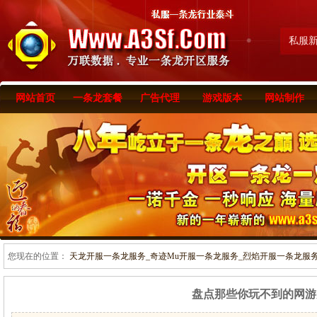
私服
网站首页
一条龙套餐
广告代理
游戏版本
网站制作
您现在的位置：
天龙开服一条龙服务_奇迹Mu开服一条龙服务_烈焰开服一条龙服务-www
盘点那些你玩不到的网游