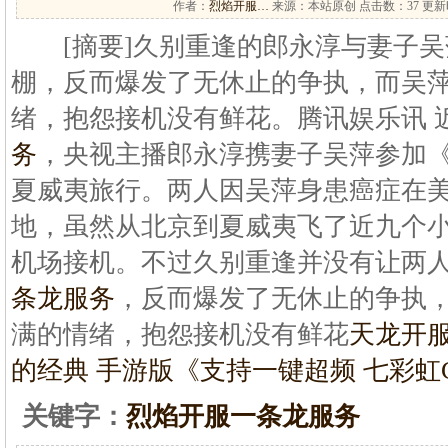
作者：
烈焰开服…
来源：本站原创 点击数：
37 更新时
[摘要]久别重逢的郎永淳与妻子吴
棚，反而爆发了无休止的争执，而吴
绪，抱怨接机没有鲜花。腾讯娱乐讯 
务
，央视主播郎永淳携妻子吴萍参加
夏威夷旅行。两人因吴萍身患癌症在
地，虽然从北京到夏威夷飞了近九个
机场接机。不过久别重逢并没有让两
条龙服务
，反而爆发了无休止的争执
满的情绪，抱怨接机没有鲜花
天龙开
的经典 手游版《
支持一键超频 七彩虹G
关键字：
烈焰开服一条龙服务