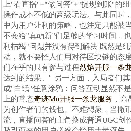
上"看直播"+"做问答"+"提现到账"的
操作成本不低的高级玩法。与此同时
中为用户让利的策略，也注定只能被当做
不会给"真萌新"们足够的学习时间，
利枯竭"问题并没有得到解决 既然是
动，就不要怪人们用对待区块链的态度
们在乎的只有参与过程
烈焰开服一条
达到的结果。" 另一方面，入局者们
成"白纸"任意涂鸦：问答互动显然不
上的常态
奇迹Mu开服一条龙服务
，高
为创作者们的钱包。不难想象，当撒
流，直播问答的主角换成普通UGC创
吸引而来的用户必然会经历大量流失