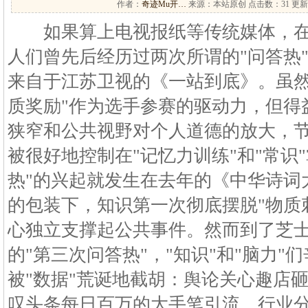
作者：
奇迹Mu开…
来源：本站原创 点击数：
31 更新
如果算上电视报纸等传统媒体，在
人们曾先后经历过两次所谓的"问答热"
来自于江苏卫视的《一站到底》。虽然
质奖励"作为选手参赛的驱动力，但得
狭窄和公共视野对个人道德的放大，
被很好地控制在"记忆力训练"和"常识
热"的兴起就发生在去年的《中华诗词
的包装下，知识第一次彻底摆脱"物质
心独立支撑起公共事件。然而到了芝
的"第三次问答热"，"知识"和"脑力
被"数据"荒诞地截胡：舆论关心趣店
叹头条每日百万的大手笔引流、行业分