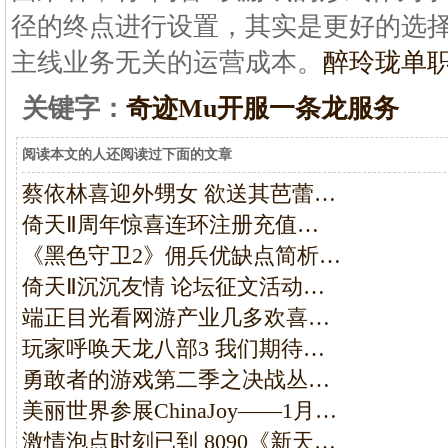
径的终点进行设置，其实是更好的选
主线业务无关的运营成本。
醉玲珑单
关键字：
奇迹Mu开服一条龙服务
阅读本文的人还阅读过下面的文章
蔡依林喜迎外甥女 欲送其芭蕾…
倚天Ⅱ周年惊喜连环注册充值…
《黑色守卫2》佣兵优缺点简析…
倚天Ⅱ沉沉友情 论坛征文活动…
端正目光看网游产业几多欢喜…
玩家呼唤天龙八部3 我们期待…
勇敢者的游戏第二季之决战丛…
美丽世界参展ChinaJoy――1月…
激情泡点时刻已到 8090《新天…