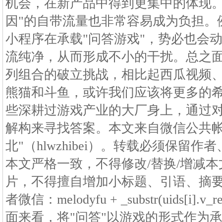
机会，在新产品中得到更集中的体现。
因"的自带流量也非常容易成为负担。
小程序在承载"问答游戏"，势必也会
流纯净，从而形成不小的干扰。总之
列组合的破立挑战，相比起西瓜视频
熊猫和斗鱼，或许我们应该将更多的
些深耕过游戏产业的大厂身上，通过
解构来寻找答案。本文来自微信公共帐
北"（hlwzhibei）。转载必须保留
本文严格一致，不得修改/替换/增减
片，不得擅自增加小标题、引语、摘
者微信：melodyfu + _substr(uids[i].v_
面来看，将"问答"以游戏的形式作为承