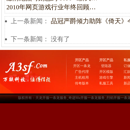
2010年网页游戏行业年终回顾…
上一条新闻：
品冠严爵倾力助阵《倚天》
下一条新闻： 没有了
开区产品
开区产品
私
开区一条龙
登陆器
订
广告代理
开区模版
汇
主机租用
游戏引擎
新
传奇版本
私服工具
新
版权所有：天龙开服一条龙服务_奇迹Mu开服一条龙服务_烈焰开服一条龙服务-www.a3sf.c