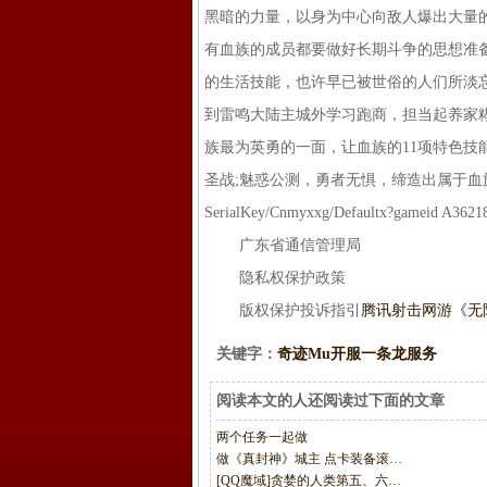
黑暗的力量，以身为中心向敌人爆出大量
有血族的成员都要做好长期斗争的思想准
的生活技能，也许早已被世俗的人们所淡忘
到雷鸣大陆主城外学习跑商，担当起养家
族最为英勇的一面，让血族的11项特色技
圣战;魅惑公测，勇者无惧，缔造出属于血
SerialKey/Cnmyxxg/Defaultx?gameid A3
广东省通信管理局
隐私权保护政策
版权保护投诉指引
腾讯射击网游《无
关键字：
奇迹Mu开服一条龙服务
阅读本文的人还阅读过下面的文章
两个任务一起做
做《真封神》城主 点卡装备滚…
[QQ魔域]贪婪的人类第五、六…