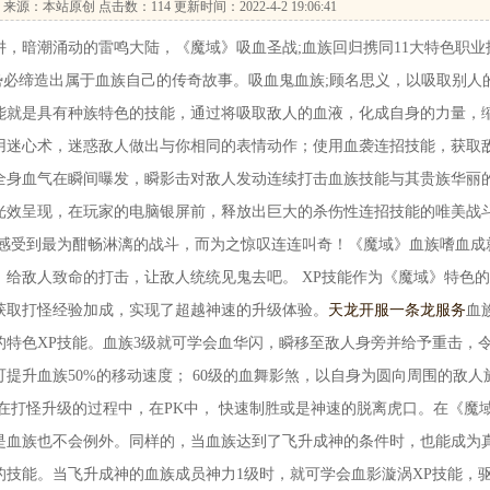
来源：本站原创 点击数：
114 更新时间：2022-4-2 19:06:41
暗潮涌动的雷鸣大陆，《魔域》吸血圣战;血族回归携同11大特色职业
势必缔造出属于血族自己的传奇故事。吸血鬼血族;顾名思义，以吸取别人
能就是具有种族特色的技能，通过将吸取敌人的血液，化成自身的力量，
用迷心术，迷惑敌人做出与你相同的表情动作；使用血袭连招技能，获取
全身血气在瞬间曝发，瞬影击对敌人发动连续打击血族技能与其贵族华丽
的光效呈现，在玩家的电脑银屏前，释放出巨大的杀伤性连招技能的唯美战
，感受到最为酣畅淋漓的战斗，而为之惊叹连连叫奇！《魔域》血族嗜血成
给敌人致命的打击，让敌人统统见鬼去吧。 XP技能作为《魔域》特色
获取打怪经验加成，实现了超越神速的升级体验。
天龙开服一条龙服务
血
的特色XP技能。血族3级就可学会血华闪，瞬移至敌人身旁并给予重击，
可提升血族50%的移动速度； 60级的血舞影煞，以自身为圆向周围的敌人
在打怪升级的过程中，在PK中， 快速制胜或是神速的脱离虎口。在《魔
是血族也不会例外。同样的，当血族达到了飞升成神的条件时，也能成为
技能。当飞升成神的血族成员神力1级时，就可学会血影漩涡XP技能，