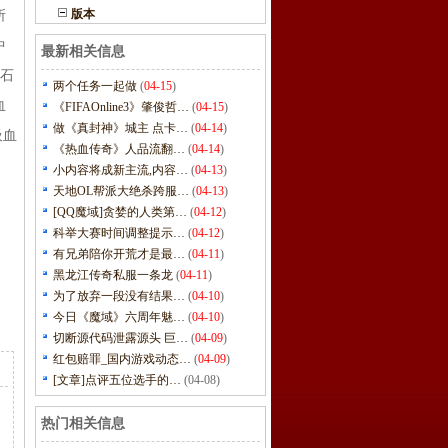
版本
所
中
最新相关信息
晶石
两个任务一起做
(
04-15
)
血
《FIFAOnline3》肇俊哲…
(
04-15
)
做《真封神》城主 点卡…
(
04-14
)
吸血
《热血传奇》人品流翻…
(
04-14
)
小内容将成新主流,内容…
(
04-13
)
天地OL帮派大绝杀跨服…
(
04-13
)
[QQ魔域]贪婪的人类第…
(
04-12
)
科举大赛时间调整提示…
(
04-12
)
有兄弟陪你开荒才是最…
(
04-11
)
黑龙江传奇私服一条龙
(
04-11
)
为了放弃一段没有结果…
(
04-10
)
今日《魔域》六周年魅…
(
04-10
)
切断源代码泄露源头 巨…
(
04-09
)
红包赔罪_国内游戏动态…
(
04-09
)
[文章]点评五位选手的…
(04-08)
热门相关信息