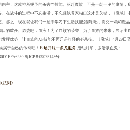
的伤害，这就神所赐予的杀害性技能。驱赶魔族，不是一朝一夕的事情，
备。在战斗的过程中不忘生活，不忘赚钱养家糊口这才是关键，《魔域》
。那么，现在就让我们一起来学习下生活技能;跑商;吧，提交一颗幻魔
糊口的重任。燃烧吧，血液！为了血族的荣誉，为了血族的未来，展示出
能发挥优势，让血族的XP技能不再只是打怪的必杀技。《魔域》4月29日
族属于自己的传奇吧！
烈焰开服一条龙服务
启动封印，激活吸血鬼：
62180D1EFA6250 粤ICP备09075143号
限法则》