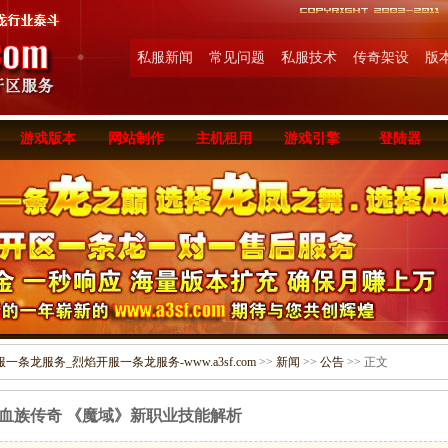
私服新闻
常见问题
私服技术
传奇架设
版
游戏版本
网站制作
主机租用
游戏引擎
登陆器
条龙服务_烈焰开服一条龙服务-www.a3sf.com
>>
新闻
>>
公告
>> 正文
血族传奇 《魔域》新职业技能解析