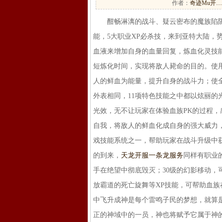
作者：
奇迹Mu开…
酣畅淋漓的战斗、疑云密布的魔族陷阱，
能，5大职业XP必杀技，来到亚特大陆，
血液来增加自身的血量回复，炼血化灵技
短炼化时间，实现将敌人毙命的目的。使
人的鲜血为能量，提升自身的战斗力；使
外表相同，11项特色技能之中都以炫丽
光效，无不让玩家在体验血族PK的过程
自我，将敌人的鲜血化成自身的强大威力，
戏技能系统之一，帮助玩家在战斗升级中
的到来，
天龙开服一条龙服务
同样有职业
手在绝望中彻底毁灭；30级的幻影移动，
放霸道的死亡旋舞等XP技能，可帮助血族
中飞升成神是每个雷鸣子民的梦想，就算
正的神域中的一员，神也将赋予它属于神的