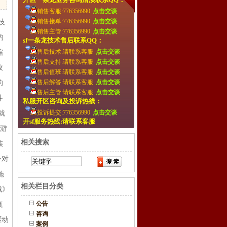
销售客服:776356990
点击交谈
销售接单:776356990
点击交谈
技
销售主管:776356990
点击交谈
的
sf一条龙技术售后联系QQ：
售后技术:请联系客服
点击交谈
缩
售后支持:请联系客服
点击交谈
敌
售后值班:请联系客服
点击交谈
售后解答:请联系客服
点击交谈
的
售后主管:请联系客服
点击交谈
斗
私服开区咨询及投诉热线：
投诉提交:776356990
点击交谈
就
开sf服务热线:请联系客服
的游
相关搜索
族
令对
施
相关栏目分类
域》
公告
真
咨询
驱动
案例