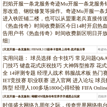
烈焰开服一条龙服务奇迹Mu开服一条龙服务
形改造、钢纹修复等操作。奇迹Mu开服一条
进入铁匠铺二楼，也可以从盟重老兵直接传送进
《热血传奇》时间收费新区今日14时开启热
告用户书《热血传奇》时间收费新区明日开放
细
]
[天龙开服一条龙服务]
FIFAOL3 15级单卡套终上传奇 战术板分享
奇迹M
条龙
实用问题： 球员选择 合卡技巧 常见问题Q&A
门技巧 键盘花式庆祝技巧 大神阵型推荐 花式
全 14评测专题 经理人战术 韩服战术板 热门赛
IET竞技赛 职业联赛 进入官网 进入论坛 球员数
阵型 经理人100多场1800心得经验 FIFA Onl
[天龙开服一条龙服务]
蝴蝶MM现身传奇世界齐齐感恩众玩家
烈焰开
龙
时值盛大网络九周年之际，传奇世界网络电