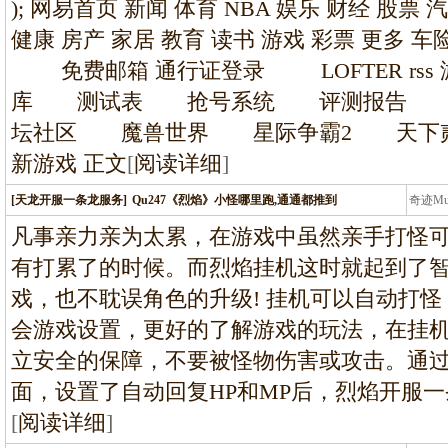
条龙
); 网易首页 新闻 体育 NBA 娱乐 财经 股票 
健康 房产 家居 教育 读书 游戏 彩票 更多
免费邮箱 通行证登录 LOFTER rs
库 测试表 抢号系统 评测报告 
坛社区 魔兽世界 星际争霸2 天下贰
新游戏 正文
[
阅读详细
]
[天龙开服一条龙服务]
Qu247《烈焰》小怪哪里跑,通通都推到
奇迹M
条龙
凡事亲力亲为太累，在游戏中虽然亲手打怪
有打累了的时候。而烈焰挂机这时就起到了
戏，也不耽误角色的升级! 挂机可以自动打
会游戏设置，更好的了解游戏的玩法，在挂
立安全的保障，不要被怪物伤害或攻击。通过
面，设置了自动回复HP和MP后，烈焰开服
[
阅读详细
]