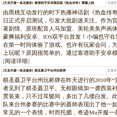
[天龙开服一条龙服务]
靠谱助手安卓模拟器《热血传奇》震撼上线
天龙开
龙
由黑桃互动发行的时下热播神话剧《热血传奇》
日正式开启测试，引发大批剧迷关注。作为
著剧情、原班配音人马加盟、美轮美奂声画
豪爽福利安卓、IOS双平台首发！小编也守
在第一时间体验了游戏。也许有玩家会问，
上玩呢？原因很简单的。通过靠谱助手安卓
[
阅读详细
]
[天龙开服一条龙服务]
棋圣聂卫平台州玩桥牌
天龙开
龙
棋圣聂卫平台州玩桥牌在昨天进行的2010年
者见到了棋圣聂卫平。无框眼镜加一袭西装
贯装束，只不过耳鬓间，多出了几缕白发。
队来台州参赛的比赛中的聂帅表现出了他一
常见的一个表情，时而托腮，奇迹Mu开服一