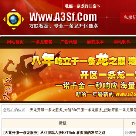
私服
网站首页
一条龙套餐
广告代理
游戏版本
网站制作
您现在的位置：
天龙开服一条龙服务_奇迹Mu开服一条龙服务_烈焰开服一条龙服务-www
标题
作
[天龙开服一条龙服务]
从37游戏入股ESTSoft 看页游的发展之路
烈焰开