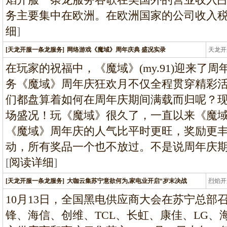
务主要集中在欧洲。在欧洲国家的公司收入税税
细
]
[天龙开服一条龙服务]
网络游戏《魔域》周年庆典 盛况实录
天龙开
龙
在玩家的祝福中，《魔域》(my.91)迎来了
务《魔域》周年庆狂欢月不仅全程贯穿精彩
们都盘算着如何在周年庆期间满载而归呢？
场盛况！玩《魔域》很久了，一直以来《魔
《魔域》周年庆的人气比平时更旺，奖励更
动，所有奖品一个也不放过。不是说周年庆
[
阅读详细
]
[天龙开服一条龙服务]
大咖云集苏宁意欲何为,家电业开启“岁末决战
烈焰开
龙
10月13日，全国黑电供应商大会在苏宁总部召
锋、海信、创维、TCL、长虹、康佳、LG、海