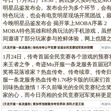
今日（7月9日）19:30，腾讯多人实时电竞
明星品鉴发布会。发布会分为多个环节，会有
特色玩法，也会有电竞明星现场开黑团战，最
今晚明星品鉴发布会 揭开掌上MOBA序幕 2
MOBA特色英雄和经典玩法的手机游戏，虽
间邀请了部分玩家参与抢鲜体验，网上也随
[天龙开服一条龙服务]
绿色传奇公平竞赛 首届全民竞赛冠军奖杯荣耀
奇迹M
条龙
1月24日，传奇首届全民竞赛各个游戏的预赛
来王者之争，奇迹Mu开服一条龙服务首届冠
奖将花落谁家？热血传奇、传奇续章、传奇归来
服一条龙服务热血传奇1.76秒卡版的玩家们
回味热血激情！不久前曝光的全民竞赛纪念
家的心，而今日亮相的全民竞赛冠军奖杯更
[天龙开服一条龙服务]
黄加李泡致敬传奇世界杯 亲民才是王道
奇迹M