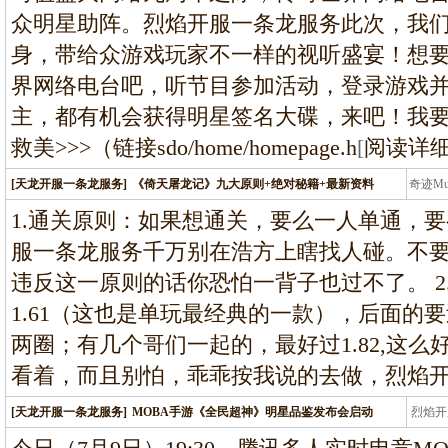
众明星助阵。烈焰开服一条龙服务此次，我
身，带给众游戏玩家不一样的视听盛宴！想
界网络电台吧，听节目参加活动，登录游戏并
主，都有机会获得明星签名大碟，来吧！我
救美>>>（链接sdo/home/homepage.h
[
阅读详
[天龙开服一条龙服务]
《倚天屠龙记》九大原则+绝对秘籍+最新资料
奇迹M
条龙
1.通关原则：如果想通关，要么一人单通，
服一条龙服务千万别在浩方上瞎找人碰。不要
违反这一原则的话你恐怕一背子也过不了。 2
1.61（这也是单玩最经典的一款），后面的
两圈；有几个哥们一起的，最好过1.82,这
看着，而且别怕，乖乖按我说的去做，烈焰
[天龙开服一条龙服务]
MOBA手游《全民超神》明星品鉴发布会启动
烈焰开
龙