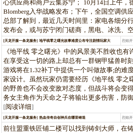
心供应商和商户云集苏宁； 10月14日上午
Blomberg入华战略发布；下午，全国空调
总部了解到，最近几天时间里：家电各细分
发布会，或与苏宁闭门磋商，黑电、冰洗、空
[天龙开服一条龙服务]
地平线零之曙光故事难度公布专注剧情玩家大
烈焰开
龙
《地平线 零之曙光》中的风景美不胜收也有
在享受这一切的路上却总有一群钢甲猛兽时
游戏将在1.32补丁中提供一个叫做故事;的
家设计。虽然玩家仍需要经历《地平线 零之
的野兽也不会改变敌对态度，但战斗将会变
务女主角作为天命之子将输出更多伤害，防
[
阅读详细
]
[天龙开服一条龙服务]
热血传奇自创神兵在哪里铸造
烈焰开
龙
前往盟重铁匠铺二楼可以找到铸剑大师，在