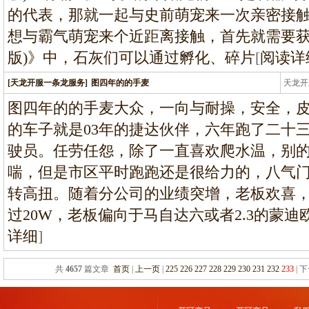
的代表，那就一起与史前萌宠来一次亲密接触
想与霸气萌宠来个近距离接触，首先就需要获取
版)》中，石灰们可以通过孵化、碎片
[
阅读详
[天龙开服一条龙服务]
图四年的的手麦
天龙开
龙
图四年的的手麦大众，一向与耐操，安全，
的车子就是03年的捷达伙伴，六年跑了二十
驶员。任劳任怨，除了一直喜欢爬水温，别
喘，但是市区平时跑跑还是很给力的，八气门
转高扭。随着分公司的业绩突增，老板欢喜
过20W，老板偏向于马自达六或者2.3的蒙
详细
]
共
4657
篇文章
首页
|
上一页
|
225
226
227
228
229
230
231
232
233
| 