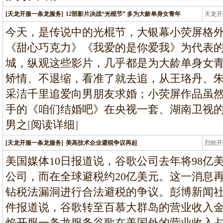
[天龙开服一条龙服务]
12部影片决战“光棍节” 多为大龄单身女青年
天龙开
龙
今天，是传说中的光棍节，大银幕小荧屏格
《甜心巧克力》《我爱的是你爱我》为代表的
城，纵观这些影片，几乎都是为大龄单身女
矫情、不退缩，看准了就去追，从王珞丹、
采洁千里追爱向男朋友求婚；小荧屏作品虽
手的《咱们结婚吧》在央视一套、湖南卫视
男之
[
阅读详细
]
[天龙开服一条龙服务]
美高技术企业避税争议再起
烈焰开
龙
美国媒体10日报道说，谷歌公司去年将98亿
公司，而在全球避税约20亿美元。这一消息
钻税法漏洞进行合法避税的争议。彭博新闻
件报道说，谷歌转至百慕大群岛的营业收入
焰开服一条龙服务谷歌在美国外的营业收入占