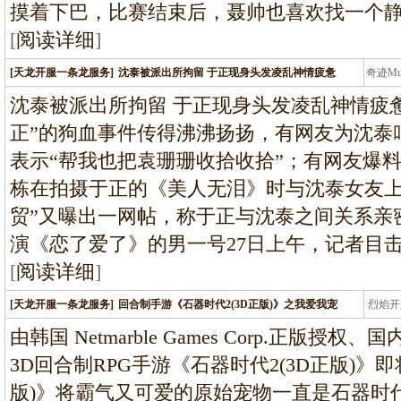
摸着下巴，比赛结束后，聂帅也喜欢找一个
[
阅读详细
]
[天龙开服一条龙服务]
沈泰被派出所拘留 于正现身头发凌乱神情疲惫
奇迹M
条龙
沈泰被派出所拘留 于正现身头发凌乱神情疲
正”的狗血事件传得沸沸扬扬，有网友为沈泰
表示“帮我也把袁珊珊收拾收拾”；有网友爆
栋在拍摄于正的《美人无泪》时与沈泰女友上
贸”又曝出一网帖，称于正与沈泰之间关系亲密
演《恋了爱了》的男一号27日上午，记者目
[
阅读详细
]
[天龙开服一条龙服务]
回合制手游《石器时代2(3D正版)》之我爱我宠
烈焰开
龙
由韩国 Netmarble Games Corp.正版
3D回合制RPG手游《石器时代2(3D正版)》
版)》将霸气又可爱的原始宠物一直是石器时