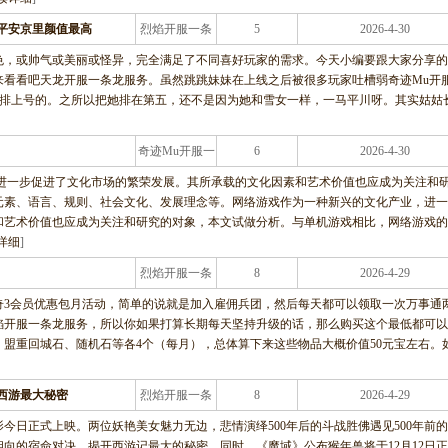
平安京里颜值最高
烈焰开服一条
5
2026-4-30
龙服务
色，或帅气或美丽或怪异，完全满足了不同喜好玩家的需求。今天小编要跟大家分享的
来看看吧天龙开服一条龙服务。虽然跳跳妹妹在上线之后被很多玩家吐槽弱奇迹Mu开
是能排上号的。之所以把她排在第五，还不是因为她和雪女一样，一马平川呀。其实姑姑
奇迹Mu开服一
6
2026-4-30
条龙服务
，进一步促进了文化市场的繁荣发展。其所承载的文化因素和艺术价值也应成为关注和
元素、语言、规则、社会文化、发展理念等。网络游戏作为一种新兴的文化产业，进一
和艺术价值也应成为关注和研究的对象，本文试做分析。与单机游戏相比，网络游戏的
详细
]
烈焰开服一条
8
2026-4-29
龙服务
传奇3会员优惠包月活动，简单的说就是加入雇佣兵团，然后每天都可以领取一次万事通
焰开服一条龙服务，所以你如果打算长期每天坚持升级的话，那么购买这个最低都可以
、盟重回城石、随机石等各4个（每月），总体算下来这些物品大概价值50元宝左右。
西游最大秘密
烈焰开服一条
8
2026-4-29
龙服务
影今日正式上映。两位妖艳美女魅力无边，悲情演绎500年后的斗战胜佛遇见500年前
向的宿命对决，揭开西游记最大的秘密。同时，《魔域》公布猴年兽将于12月12日