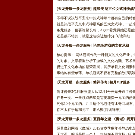
[天龙开服一条龙服务]
超级美 这五位女式神决战
不得不说决战平安京中的式神每个都有自己的特
就是决战平安京中式神最高的五大女式神，一起
条龙服务，但要论起长相，Aggro君觉得她还
还是很不错的，就是这装扮让她掉分
[
阅读详细
]
[天龙开服一条龙服务]
论网络游戏的文化承载
核心提示： 网络游戏作为一种新兴的文化产业
的对象。文章着重分析了游戏的文化内涵、艺术
促进了文化市场的繁荣发展，其所承载文化因素
事结构有些单薄。单机游戏不仅有完整的故
[
阅读
[天龙开服一条龙服务]
简评传奇3包月VIP服务
简评传奇3包月服务盛大从12月1号开始开通了
任务一次。一般领取两星是需要花费一元宝的烈
约你10个元宝的。并且这个礼包还有比奇回城石
你不太在乎这20元宝，那么购
[
阅读详细
]
[天龙开服一条龙服务]
五百年之谜 《魔域》揭开
经典魔幻网游《魔域》2015贺岁季猴年兽静态电
天大圣，明明是同一个人，却站在不同立场刀刃相