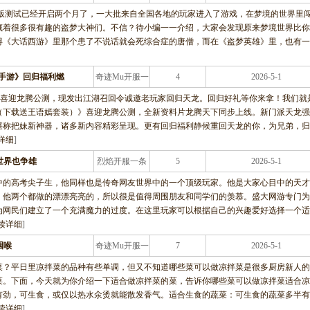
条龙服务
越狱版测试已经开启两个月了，一大批来自全国各地的玩家进入了游戏，在梦境的世界里
藏着很多很有趣的盗梦大神们。不信？待小编一一介绍，大家会发现原来梦境世界比你
还记得《大话西游》里那个患了不说话就会死综合症的唐僧，而在《盗梦英雄》里，也有
部手游》回归福利燃
奇迹Mu开服一
4
2026-5-1
条龙服务
》喜迎龙腾公测，现发出江湖召回令诚邀老玩家回归天龙。回归好礼等你来拿！我们就
（下载送王语嫣套装）》喜迎龙腾公测，全新资料片龙腾天下同步上线。新门派天龙强
堪称把妹新神器，诸多新内容精彩呈现。更有回归福利静候重回天龙的你，为兄弟，归
详细
]
世界也争雄
烈焰开服一条
5
2026-5-1
龙服务
中的高考尖子生，他同样也是传奇网友世界中的一个顶级玩家。他是大家心目中的天才
，他两个都做的漂漂亮亮的，所以很是值得周围朋友和同学们的羡慕。盛大网游专门为
为网民们建立了一个充满魔力的过度。在这里玩家可以根据自己的兴趣爱好选择一个适
读详细
]
咽喉
奇迹Mu开服一
7
2026-5-1
条龙服务
菜？平日里凉拌菜的品种有些单调，但又不知道哪些菜可以做凉拌菜是很多厨房新人的
菜。下面，今天就为你介绍一下适合做凉拌菜的菜，告诉你哪些菜可以做凉拌菜适合凉
有劲，可生食，或仅以热水氽烫就能散发香气。适合生食的蔬菜：可生食的蔬菜多半有
读详细
]