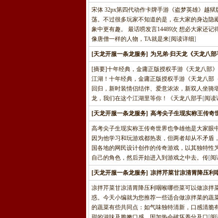
宋体 32px第四代动作卡牌手游《盗梦英雄》
荡。不过很多玩家不知道的是，在大家的身边隐
象中更有趣。 最话唠发言14489次 想必大家
像唐僧一样的人物，TA就是来
[
阅读详细
]
[天龙开服一条龙服务]
为兄弟·归天龙《天龙八
[摘要]十年经典，金庸正版授权手游《天龙八部
江湖！十年经典，金庸正版授权手游《天龙八部
回归，新时装情侣结伴、爱意浓浓，新双人坐骑
龙，我们在这个江湖里等你！《天龙八部手
[
阅读
[天龙开服一条龙服务]
高考尖子生现实称王传奇
高考尖子生现实称王传奇世界也争雄他是大家眼
因为他学习和玩游戏都热衷，但两者却从不矛盾
国各地的网民设计创作的传奇游戏，以其独特性
自己的角色，然后开始进入到游戏之中去。传
[
阅
[天龙开服一条龙服务]
凉拌芹菜甘凉清胃降压利
凉拌芹菜甘凉清胃降压利咽喉哪些菜可以做凉拌
惑。今天小编就为您推荐一些适合做凉拌菜的蔬
的蔬菜有些共同点：如气味独特清新，口感清脆
甜的滋味及脆嫩口感，因加热会破坏养分及口
[
阅