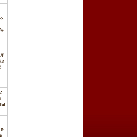
坎
连
机甲
服务
》
道
量，
时间
一条
适