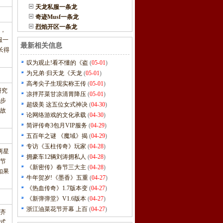
天龙私服一条龙
奇迹Musf一条龙
烈焰开区一条龙
，
服一
最新相关信息
长得
叹为观止!看不懂的《盗
(
05-01
)
为兄弟·归天龙《天龙
(
05-01
)
高考尖子生现实称王传
(
05-01
)
研究
凉拌芹菜甘凉清胃降压
(
05-01
)
步
超级美 这五位女式神决
(
04-30
)
故
论网络游戏的文化承载
(
04-30
)
简评传奇3包月VIP服务
(
04-29
)
五百年之谜 《魔域》揭
(
04-29
)
专访《玉柱传奇》玩家
(
04-28
)
两星
拥豪车12辆刘涛拥私人
(
04-28
)
节
《新密传》春节三大主
(
04-28
)
如果
牛年贺岁!《墨香》五重
(
04-27
)
《热血传奇》1.7版本变
(
04-27
)
《新弹弹堂》V1.6版本
(
04-27
)
浙江油菜花节开幕 上百
(
04-27
)
的齐
正式