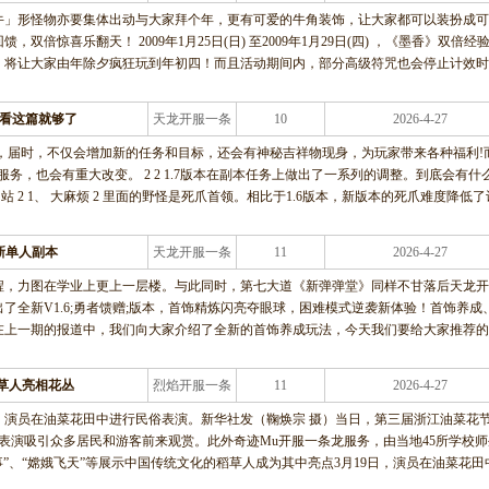
龙服务
牛」形怪物亦要集体出动与大家拜个年，更有可爱的牛角装饰，让大家都可以装扮成可
倍惊喜乐翻天！ 2009年1月25日(日) 至2009年1月29日(四) ，《墨香》双倍经
，将让大家由年除夕疯狂玩到年初四！而且活动期间内，部分高级符咒也会停止计效时
 看这篇就够了
天龙开服一条
10
2026-4-27
龙服务
本，届时，不仅会增加新的任务和目标，还会有神秘吉祥物现身，为玩家带来各种福利!
务，也会有重大改变。 2 2 1.7版本在副本任务上做出了一系列的调整。到底会有什
站 2 1、 大麻烦 2 里面的野怪是死爪首领。相比于1.6版本，新版本的死爪难度降低了
新单人副本
天龙开服一条
11
2026-4-27
龙服务
程，力图在学业上更上一层楼。与此同时，第七大道《新弹弹堂》同样不甘落后天龙开
了全新V1.6;勇者馈赠;版本，首饰精炼闪亮夺眼球，困难模式逆袭新体验！首饰养成
在上一期的报道中，我们向大家介绍了全新的首饰养成玩法，今天我们要给大家推荐的
草人亮相花丛
烈焰开服一条
11
2026-4-27
龙服务
日，演员在油菜花田中进行民俗表演。新华社发（鞠焕宗 摄）当日，第三届浙江油菜花
表演吸引众多居民和游客前来观赏。此外奇迹Mu开服一条龙服务，由当地45所学校师
事”、“嫦娥飞天”等展示中国传统文化的稻草人成为其中亮点3月19日，演员在油菜花田