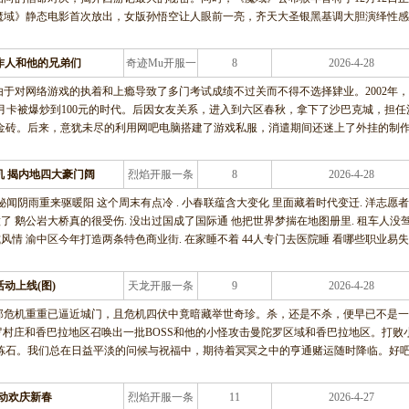
魔域》静态电影首次放出，女版孙悟空让人眼前一亮，齐天大圣银黑基调大胆演绎性感
作人和他的兄弟们
奇迹Mu开服一
8
2026-4-28
条龙服务
于对网络游戏的执着和上瘾导致了多门考试成绩不过关而不得不选择肄业。2002年
元月卡被爆炒到100元的时代。后因女友关系，进入到六区春秋，拿下了沙巴克城，担任
身金砖。后来，意犹未尽的利用网吧电脑搭建了游戏私服，消遣期间还迷上了外挂的制
机 揭内地四大豪门阔
烈焰开服一条
8
2026-4-28
龙服务
闻阴雨重来驱暖阳 这个周末有点冷 . 小春联蕴含大变化 里面藏着时代变迁. 洋志愿
了 鹅公岩大桥真的很受伤. 没出过国成了国际通 他把世界梦揣在地图册里. 租车人没
风情 渝中区今年打造两条特色商业街. 在家睡不着 44人专门去医院睡 看哪些职业易失
动上线(图)
天龙开服一条
9
2026-4-28
龙服务
那危机重重已逼近城门，且危机四伏中竟暗藏举世奇珍。杀，还是不杀，便早已不是一
罗村庄和香巴拉地区召唤出一批BOSS和他的小怪攻击曼陀罗区域和香巴拉地区。打败
及精炼石。我们总在日益平淡的问候与祝福中，期待着冥冥之中的亨通赌运随时降临。好
动欢庆新春
烈焰开服一条
11
2026-4-27