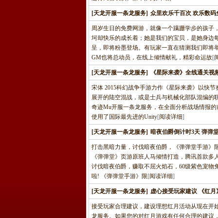
[天龙开服一条龙服务]
众里欢乐千百次 欢乐数码
周岁生日的免费网游，就像一个蹒跚学步的孩子
坷却快乐的成长着；她是我们的宝贝，是她身边
呈，即将粉墨登场。有玩家一直在猜测我们即将
GM也将总动员，在线上倾情献礼，精彩命运故
[
[天龙开服一条龙服务]
《星际来袭》全线通关视
宋体 2015科幻战争手游力作《星际来袭》以
展开的陆空混战，或是士兵与机械化部队混编的
奇迹Mu开服一条龙服务，在全面分析战场情报的
使用了国际最先进的Unity
[
阅读详细
]
[天龙开服一条龙服务]
暗夜伯爵倒计时3天 弹弹
打击黑暗力量，讨伐暗夜伯爵，《弹弹堂手游》限时
《弹弹堂》页游原班人马倾情打造，腾讯首款多
讨伐暗夜伯爵，赚取不屈火焰石，60级紫色宠物
啦! 《弹弹堂手游》限
[
阅读详细
]
[天龙开服一条龙服务]
虚心接受玩家建议 《红月
接受玩家合理建议，建设理想红月活动从现在开
龙服务。如果您的对红月游戏有任何合理的建议