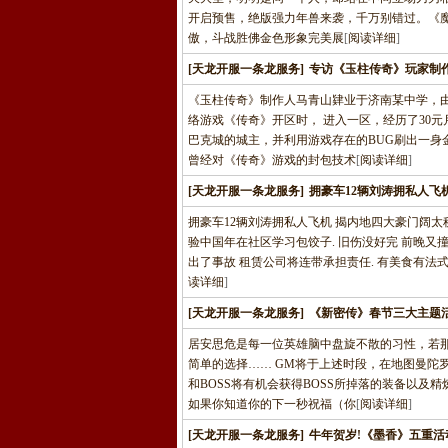
开启预售，绝版强力年兽来袭，千万别错过。《
傲，斗战胜佛金色形象完美展
[
阅读详细
]
[天龙开服一条龙服务]
专访《玉柱传奇》玩家制
《玉柱传奇》制作人马青山肄业于济南某中学，由
络游戏《传奇》开区时， 进入一区，经历了30
巴克城的城主，并利用游戏存在的BUG刷出一
曾经对《传奇》游戏的封包技术
[
阅读详细
]
[天龙开服一条龙服务]
拥豪车12辆刘涛拥私人飞
拥豪车12辆刘涛拥私人飞机 揭内地四大豪门阔太秘
验中国年在社区学习包饺子. 旧伤没好完 前晚又撞
出了事故 租赁公司将连带承担责任. 有美食有法式
读详细
]
[天龙开服一条龙服务]
《新密传》春节三大主题活
居安思危是每一位英雄脑中盘旋不散的习性，若
简单的选择…… GM将于上述时段，在地图曼陀
和BOSS将有机会获得BOSS所掉落的装备以
如果你知道你的下一秒祝福（你
[
阅读详细
]
[天龙开服一条龙服务]
牛年贺岁!《墨香》五重活