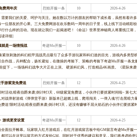
免费周年庆
烈焰开服一条
10
2026-4-26
龙服务
，需要我们的关爱、呵护与关注。她在数以万计的朋友的帮助下成长着，虽然有着许多
每一位朋友的开心果。三大免费网游在欢乐数码一周年的日子里，线上线下活动精彩纷
举行什么样的活动。现在就让我们一起揭迷吧！《命运》世界里神秘商人将重线江湖，
阅读详细
]
频就是一场情报战
奇迹Mu开服一
10
2026-4-26
条龙服务
快节奏紧张刺激的科幻机甲混战亮点吸引了众多手游玩家和科幻迷的目光，游戏内多类型
联合作战，兵种配合，扬长避短，在微操的考验下、策略的考验下奇迹Mu开服一条龙
前提下，一场场科幻战争大片正在上演。 硬派科幻风，打造精品4K画质。《星际来袭
堂手游紫宠免费送
烈焰开服一条
12
2026-4-25
龙服务
活动;暗夜伯爵来袭;倒计时3天，60级紫宠免费送，小伙伴们要抓紧时间啦~ 第七大
人对战弹射游戏《弹弹堂手游》新版本已超燃上线，爬塔闯关，一弹入魂!打击黑暗力
免费送!限时活动;暗夜伯爵来袭;倒计时3天，还没有赚够不屈火焰石的小伙伴们要抓紧
》游戏更变设置
奇迹Mu开服一
12
2026-4-25
条龙服务
始全面拉开帷幕。玩家联入红月游戏后，在红月游戏留言板中给GM留言奇迹Mu开服
，都可以在这里以留言的方式发给GM。同时对于优秀的建议和意见，我们将考虑给您