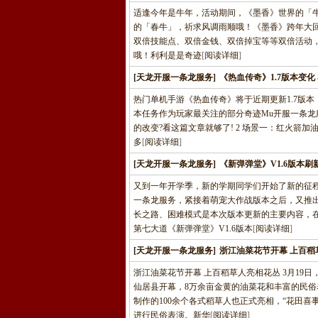
适逢今年是牛年，活动期间，《墨香》世界的「
的「春牛」，祈求风调雨顺哦！《墨香》跨年大回馈，双
双倍技能点、双倍金钱、双倍掉宝等等双倍活动
哦！利利是是奇迹
[
阅读详细
]
[天龙开服一条龙服务]
《热血传奇》1.7版本变化
热门单机手游《热血传奇》将于近期更新1.7版
本任务作为玩家最关注的部分奇迹Mu开服一条龙服
的改变?看这篇文章就够了! 2 场景一：红火箭加油
多
[
阅读详细
]
[天龙开服一条龙服务]
《新弹弹堂》V1.6版本刷
又到一年开学季，新的学期同学们开始了新的征
一条龙服务，紧接着萌宠大作战版本之后，又推出
长之路、困难模式是本次版本更新的主要内容，
第七大道《新弹弹堂》V1.6版本
[
阅读详细
]
[天龙开服一条龙服务]
浙江油菜花节开幕 上百稻
浙江油菜花节开幕 上百稻草人亮相花丛 3月19
仙居县开幕，8万余亩金黄的油菜花和丰富的民俗
制作的100余个各式稻草人也正式亮相，“花田喜
进行民俗表演。新华
[
阅读详细
]