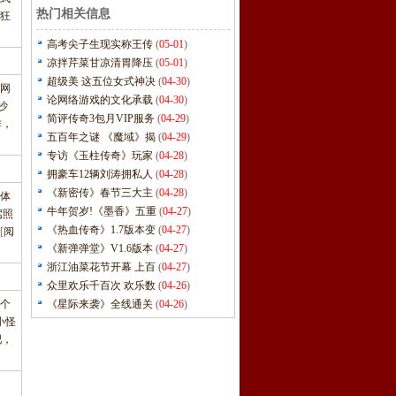
热门相关信息
狂
高考尖子生现实称王传
(
05-01
)
凉拌芹菜甘凉清胃降压
(
05-01
)
超级美 这五位女式神决
(
04-30
)
，网
论网络游戏的文化承载
(
04-30
)
沙
简评传奇3包月VIP服务
(
04-29
)
作，
五百年之谜 《魔域》揭
(
04-29
)
专访《玉柱传奇》玩家
(
04-28
)
拥豪车12辆刘涛拥私人
(
04-28
)
《新密传》春节三大主
(
04-28
)
者体
牛年贺岁!《墨香》五重
(
04-27
)
驾照
《热血传奇》1.7版本变
(
04-27
)
[
阅
《新弹弹堂》V1.6版本
(
04-27
)
浙江油菜花节开幕 上百
(
04-27
)
众里欢乐千百次 欢乐数
(
04-26
)
个
《星际来袭》全线通关
(
04-26
)
小怪
吧，