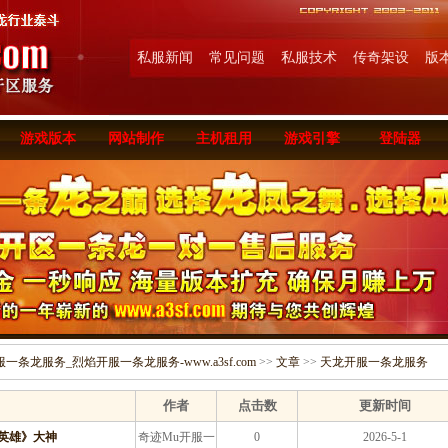
私服新闻
常见问题
私服技术
传奇架设
版
游戏版本
网站制作
主机租用
游戏引擎
登陆器
条龙服务_烈焰开服一条龙服务-www.a3sf.com
>>
文章
>>
天龙开服一条龙服务
作者
点击数
更新时间
英雄》大神
奇迹Mu开服一
0
2026-5-1