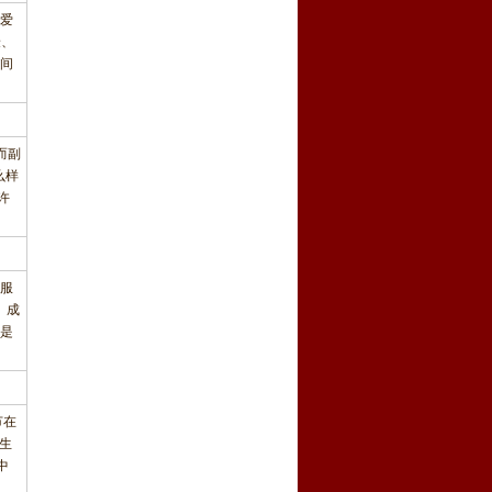
爱
验、
间
而副
么样
许
服
、成
是
节在
生
中