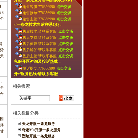
闯
销售客服:776356990
点击交谈
想
销售接单:776356990
点击交谈
一个
销售主管:776356990
点击交谈
sf一条龙技术售后联系QQ：
售后技术:请联系客服
点击交谈
售后支持:请联系客服
点击交谈
是
售后值班:请联系客服
点击交谈
势
售后解答:请联系客服
点击交谈
天
售后主管:请联系客服
点击交谈
私服开区咨询及投诉热线：
投诉提交:776356990
点击交谈
开sf服务热线:请联系客服
，
相关搜索
全
合
相关栏目分类
困
天龙开服一条龙服务
拌
奇迹Mu开服一条龙服务
甘
烈焰开服一条龙服务