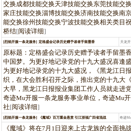
交换成都技能交换天津技能交换东莞技能交
家庄技能交换淄博技能交换济南技能交换南
能交换徐州技能交换宁波技能交换相关类目祝
桥结
[
阅读详细
]
[烈焰开服一条龙服务]
定格盛会记录历史赠予读者手留墨香
天龙开
龙
原标题：定格盛会记录历史赠予读者手留墨香
中国梦。为更好地记录党的十九大盛况喜逢
为更好地记录党的十九大盛况，《黑龙江日
织，在大会胜利召开之际，推出党的十九大《
大早，黑龙江日报报业集团工作人员就走进
奇迹Mu开服一条龙服务事业单位，奇迹Mu
社
[
阅读详细
]
[烈焰开服一条龙服务]
《魔域》百万重金悬赏 引江浙福广四省混战
奇迹M
条龙
《魔域》将在7月1日迎来上古龙族的全面挑