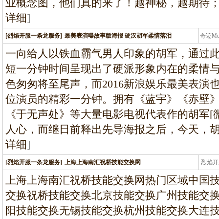
业概念图，他们真的来了！越神秘，越期待
详细
]
[烈焰开服一条龙服务]
最美表演曝故事版海报 硬汉胡军柔情落泪
奇迹M
条龙
一向给人以铁血霸气男人印象的胡军，通过
短一分钟时间呈现出了硬派形象内在的柔情与沉
色匆匆将至尾声，而2016新浪娱乐最美表演
位演员的精彩一分钟。拥有《蓝宇》《赤壁
《于无声处》等大量电影电视代表作的胡军[
人心，而继日前释出先导海报之后，今天，
详细
]
[烈焰开服一条龙服务]
上海上海南汇祝桥技能交换网
烈焰开
龙
上海上海南汇祝桥技能交换网热门区域中国
交换祝桥技能交换北京技能交换广州技能交
阳技能交换无锡技能交换杭州技能交换大连