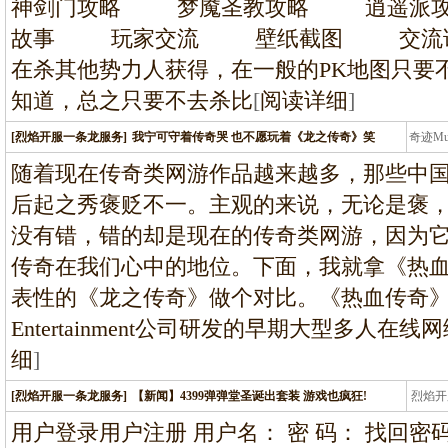
神剑门攻略 梦魇圣教攻略 逍遥派
故事 玩家交流 壁纸截图 交流论坛
在杀其他势力人获得，在一般的PK地图只要不
知道，总之只要不去杀比
[
阅读详细
]
[烈焰开服一条龙服务]
我宁可守着传奇哭 也不愿玩着《龙之传奇》笑
奇迹M
条龙
随着现在传奇类网游作品越来越多，那些中
后起之秀褒贬不一。主观的来说，无论是褒
没有错，错的却是现在的传奇类网游，因为
传奇在我们心中的地位。下面，我就拿《热
表性的《龙之传奇》做个对比。《热血传奇》
Entertainment公司研发的早期大型多人
细
]
[烈焰开服一条龙服务]
【新闻】4399弹弹堂圣诞出套装 游戏也疯狂!
烈焰开
龙
用户登录用户注册 用户名： 密 码： 找回密