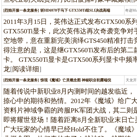
[烈焰开服一条龙服务]
斩HD6970于马下 GTX550Ti组SLI决战高端
奇迹M
条龙
2011年3月15日，英伟达正式发布GTX500系
GTX550Ti显卡，此次英伟达再次奇袭竞争对手H
空地带，意在重新完美演绎GTS450精准打
得注意的是，这是继GTX560Ti发布后的第二款
卡。 GTX550Ti显卡是GTX500系列显卡
龙
[
阅读详细
]
[烈焰开服一条龙服务]
惊现《魔域》亡灵概念图 神秘职业初露端倪
天龙开
龙
随着传说中新职业8月内测时间的越发临近，
捺心中的期待和热情。2012年《魔域》给广
资料片神域争霸的跨服PK军团大战，其二则
即将耀世登场！随着距离8月全新职业末日亡
广大玩家的心情早已经Hold不住了。《魔域