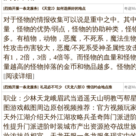
[烈焰开服一条龙服务]
《天堂2》如何选择好的地点
奇迹M
条龙
对于怪物的情报收集可以说是重中之中。其
量，怪物的优势/弱点，怪物的协助种类，怪
多。有植物，动物，恶魔，不死系，魔法生
性攻击伤害较大，恶魔/不死系受神圣属性攻
有1，2倍，3倍，4倍等。而怪物的血量和怪
量越高的怪物掉落的金币和物品越多。怪物的
[
阅读详细
]
[烈焰开服一条龙服务]
礼花必不可少 《天龙八部3》情侣约会地点推
奇迹M
条龙
职业：少林天龙峨眉武当逍遥天山明教丐帮
图游戏截图周边原创视频推荐：官方视频玩
天外江湖介绍天外江湖攻略兵圣奇阵门派进
性提升门派进阶时装城市产出资源抢夺战世
妆浓抹总相宜。天龙开服一条龙服务现实中