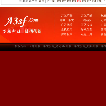
共
4648
篇文章
首页
|
上一页
|
191
192
193
194
195
196
197
198
199
|
下
开区产品
开区产品
私
开区一条龙
登陆器
订
广告代理
开区模版
汇
主机租用
游戏引擎
新
传奇版本
私服工具
新
版权所有：天龙开服一条龙服务_奇迹Mu开服一条龙服务_烈焰开服一条龙服务-www.a3sf.c