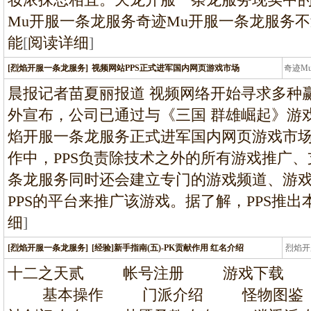
Mu开服一条龙服务奇迹Mu开服一条龙服务
能
[
阅读详细
]
[烈焰开服一条龙服务]
视频网站PPS正式进军国内网页游戏市场
奇迹M
条龙
晨报记者苗夏丽报道 视频网络开始寻求多种赢
外宣布，公司已通过与《三国 群雄崛起》游
焰开服一条龙服务正式进军国内网页游戏市场
作中，PPS负责除技术之外的所有游戏推广
条龙服务同时还会建立专门的游戏频道、游
PPS的平台来推广该游戏。据了解，PPS推
细
]
[烈焰开服一条龙服务]
[经验]新手指南(五)-PK贡献作用 红名介绍
烈焰开
龙
十二之天贰 帐号注册 游戏下载
基本操作 门派介绍 怪物图鉴 