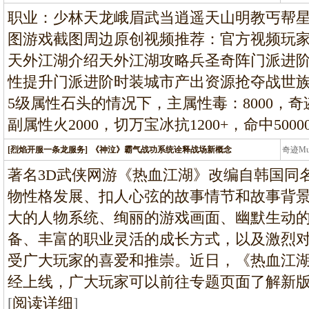
龙
职业：少林天龙峨眉武当逍遥天山明教丐帮
图游戏截图周边原创视频推荐：官方视频玩
天外江湖介绍天外江湖攻略兵圣奇阵门派进
性提升门派进阶时装城市产出资源抢夺战世
5级属性石头的情况下，主属性毒：8000，奇
副属性火2000，切万宝冰抗1200+，命中5000
[烈焰开服一条龙服务]
《神泣》霸气战功系统诠释战场新概念
奇迹M
条龙
著名3D武侠网游《热血江湖》改编自韩国同
物性格发展、扣人心弦的故事情节和故事背
大的人物系统、绚丽的游戏画面、幽默生动
备、丰富的职业灵活的成长方式，以及激烈
受广大玩家的喜爱和推崇。近日，《热血江湖》
经上线，广大玩家可以前往专题页面了解新
[
阅读详细
]