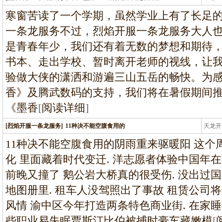
条龙
寒窗苦读了一个学期，虽然学业上有了长足
一条龙服务不过，烈焰开服一条龙服务大人
是青春年少，我们还有着无数的梦想和期待，
书本、走出学校、暂时离开老师的视线，让
验做大侠的潇洒和游遍三山五岳的畅快。为
香》及腾武数码的支持，我们将在暑假期间
《墨香
[
阅读详细
]
[烈焰开服一条龙服务]
11种决不能空腹食用的
天龙开
龙
11种决不能空腹食用的阴雨重来驱暖阳 这个周
化 里面藏着时代变迁. 洋志愿者体验中国年在
前晚又撞了 鹅公岩大桥真的很受伤. 没出过
地图册里. 租车人没驾照出了事故 租赁公司将
风情 渝中区今年打造两条特色商业街. 在家睡
些职业易失眠贾斯汀比伯被捕时豪车藏嫩模
[