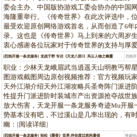
委会主办、中国版协游戏工委会协办的中国
海隆重举行。《传奇世界》在此次评选中，
最受欢迎原创网络游戏首名，从而创造了6年
录。这也是《传奇世界》马上到来的六周岁
衷心感谢各位玩家对于传奇世界的支持与厚爱。
[烈焰开服一条龙服务]
龙战于野 专访《天龙八部3》风云人物之幽靈
烈焰开
龙
职业：少林天龙峨眉武当逍遥天山明教丐帮
图游戏截图周边原创视频推荐：官方视频玩
天外江湖介绍天外江湖攻略兵圣奇阵门派进
性提升门派进阶时装城市产出资源抢夺战世
放大伤害，天龙开服一条龙服务奇迹Mu开服
势基本没有吧，不过溪山是几率出现的，有时
幽：
[
阅读详细
]
[烈焰开服一条龙服务]
轻松《墨香》世界,伴你度过悠闲暑假
奇迹M