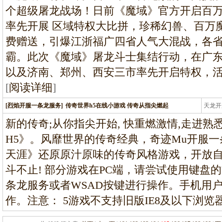
个超级屠龙战场！日前《魔域》官方开启百
率先开展 区域特权大比拼，珍稀幻兽、百万
费赠送，引爆江浙福广四省人气大混战，各
霸。此次《魔域》屠龙斗士集结行动，在广
以及济南、郑州、西安三市率先开启特权，
[
阅读详细
]
[烈焰开服一条龙服务]
传奇世界h5在线小游戏 传奇从指尖燃起
天龙开
龙
新的传奇;从你指尖开始, 快重燃激情,走进熟
H5》。风靡世界的传奇经典，奇迹Mu开服一
天涯》还原原汁原味的传奇风格游戏，开放
斗不止! 部分游戏在PC端，请尝试使用键盘
条龙服务或者WSAD按键进行操作。手机用
作。注意： 5游戏不支持旧版IE8及以下浏