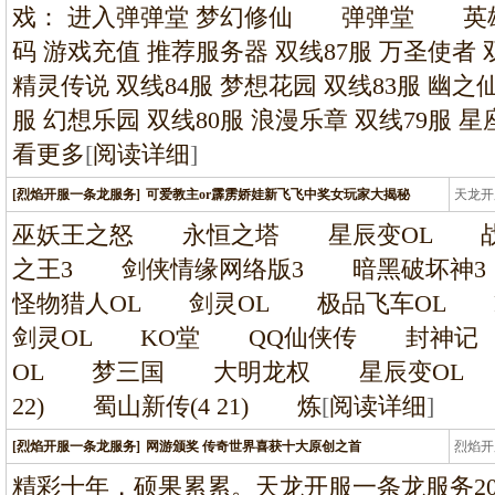
戏： 进入弹弹堂 梦幻修仙 弹弹堂 英
码 游戏充值 推荐服务器 双线87服 万圣使者 
精灵传说 双线84服 梦想花园 双线83服 幽之仙
服 幻想乐园 双线80服 浪漫乐章 双线79服 星
看更多
[
阅读详细
]
[烈焰开服一条龙服务]
可爱教主or霹雳娇娃新飞飞中奖女玩家大揭秘
天龙开
龙
巫妖王之怒 永恒之塔 星辰变OL 战
之王3 剑侠情缘网络版3 暗黑破坏
怪物猎人OL 剑灵OL 极品飞车OL P
剑灵OL KO堂 QQ仙侠传 封神
OL 梦三国 大明龙权 星辰变OL 黑暗降临
22) 蜀山新传(4 21) 炼
[
阅读详细
]
[烈焰开服一条龙服务]
网游颁奖 传奇世界喜获十大原创之首
烈焰开
龙
精彩十年，硕果累累。天龙开服一条龙服务2009年