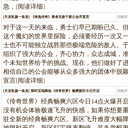
急，
[
阅读详细
]
[天龙私服一条龙]
《神鬼传奇》勇者无敌千家公会齐宣言
烈焰开
龙
对于这一天的来临，勇士们早已期盼已久。
这个魔幻的世界里探险，必须要经历一次又
士也不可能独立战胜那些极端危险的敌人。
组织了强大的公会，齐心协力，众志成城，
个未知世界给予的挑战。现在，他们做好了
相信自己的公会能够从众多强大的团体中脱
宣言
[
阅读详细
]
[天龙私服一条龙]
限时宝地降临《传奇世界》畅爽新区今日开启
烈焰开
龙
《传奇世界》经典畅爽六区今日14点火爆开
没有机会体验极速飞升的快感，如果你想要
驻全新的经典畅爽六区。新区飞升难度大幅
地限时开启，新区打宝爆率翻倍，装备觉醒