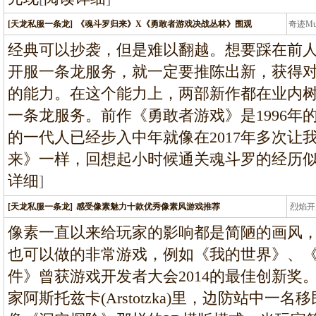
[天龙私服一条龙]
《魂斗罗归来》X《勇敢者游戏决战丛林》围观
奇迹M
条龙
经典可以抄袭，但是难以翻越。想要踩在前
开服一条龙服务，就一定要推陈出新，获得
的能力。在这个能力上，两部新作都在业内树
一条龙服务。前作《勇敢者游戏》是1996年
的一代人已经步入中年就像在2017年多次让我
来》一样，回想起小时候通关魂斗罗的经历
详细
]
[天龙私服一条龙]
感受像素魅力十款优秀像素风游戏推荐
烈焰开
龙
像素一直以来给玩家的影响都是简陋的画风
也可以做的非常游戏，例如《我的世界》、
件》曾获游戏开发者大会2014的最佳创新奖
家阿斯托兹卡(Arstotzka)里，边防站中