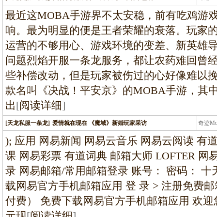
条龙
最近这MOBA手游界不太安稳，前有吃鸡游
响。最为明显的便是王者荣耀的衰落。玩家
运营的不够用心、游戏环境的变差、新英雄
问题烈焰开服一条龙服务，都让农药难回曾
些补偿改动，但是玩家被伤过的心好像难以
款名叫《决战！平安京》的MOBA手游，其
出
[
阅读详细
]
[天龙私服一条龙]
爱情就在现在 《魔域》新婚玩家采访
奇迹M
条龙
); 应用 网易新闻 网易云音乐 网易云阅读 有
课 网易彩票 有道词典 邮箱大师 LOFTER 
录 网易邮箱/常用邮箱登录 账号： 密码： 
载网易官方手机邮箱应用 登 录 > 注册免费邮
付费） 免费下载网易官方手机邮箱应用 欢迎您，
元现
[
阅读详细
]