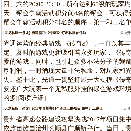
四、六的20:00 20:30，所有达到65级的
天，帮会争霸活动积分前4名的帮会，可获得
帮会争霸活动积分排名的顺序，第一和二名
[天龙私服一条龙]
再建新功《传奇3》打击私服在行动
天龙开
龙
光通运营的经典游戏 《传奇3》，一直以其
定、及时的游戏更新吸引着众多玩家，《传奇
爱的游戏，同时，也引起众多不法分子的觊
厚利润，一时涌现大量非法私服，对玩家和
失。鉴于此，光通一贯坚持展开大规模《传奇
要还广大玩家一个无私服外挂的绿色游戏环
的多
[
阅读详细
]
[天龙私服一条龙]
2017年贵州共11个高速公路项目 集中开工建设
天龙开
龙
贵州省高速公路建设攻坚决战2017年项目集
依族苗族自治州长顺县广顺镇举行。当日，贵