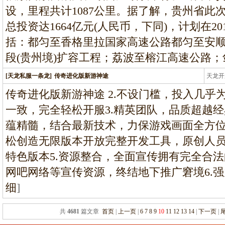
设，里程共计1087公里。据了解，贵州省此
总投资达1664亿元(人民币，下同)，计划在20
括：都匀至香格里拉国家高速公路都匀至安
段(贵州境)扩容工程；荔波至榕江高速公路；
[天龙私服一条龙]
传奇进化版新游神途
天龙开
龙
传奇进化版新游神途 2.不设门槛，投入几乎
一致，完全轻松开服3.精英团队，品质超越
蕴精髓，结合最新技术，力保游戏画面全方位
松创造无限版本开放完整开发工具，原创人
特色版本5.资源整合，全面宣传拥有完全合
网吧网络等宣传资源，终结地下推广窘境6.
细
]
共
4681
篇文章
首页
|
上一页
|
6
7
8
9
10
11
12
13
14
|
下一页
|