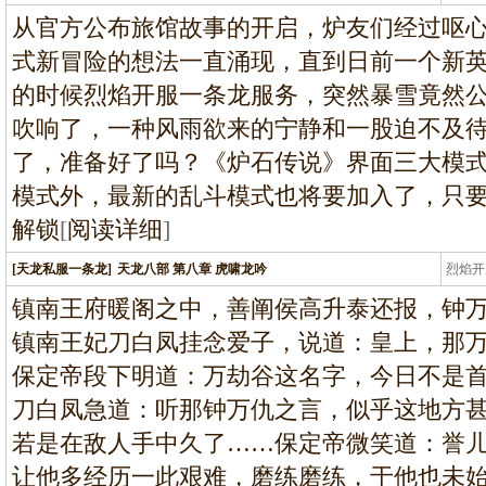
龙
从官方公布旅馆故事的开启，炉友们经过呕
式新冒险的想法一直涌现，直到日前一个新
的时候烈焰开服一条龙服务，突然暴雪竟然
吹响了，一种风雨欲来的宁静和一股迫不及
了，准备好了吗？《炉石传说》界面三大模式
模式外，最新的乱斗模式也将要加入了，只要
解锁
[
阅读详细
]
[天龙私服一条龙]
天龙八部 第八章 虎啸龙吟
烈焰开
龙
镇南王府暖阁之中，善阐侯高升泰还报，钟
镇南王妃刀白凤挂念爱子，说道：皇上，那
保定帝段下明道：万劫谷这名字，今日不是
刀白凤急道：听那钟万仇之言，似乎这地方
若是在敌人手中久了……保定帝微笑道：誉
让他多经历一此艰难，磨练磨练，于他也未