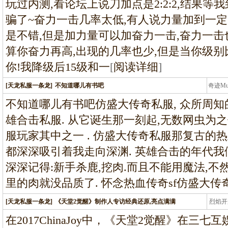
玩过内测,看论坛上说刀加点是2:2:2,结果等
骗了~奋力一击几率太低,有人说力量加到一定
是不错,但是加力量可以加奋力一击,奋力一击
算你奋力再高,出现的几率也少,但是当你级别
你!我降级后15级和一
[
阅读详细
]
[天龙私服一条龙]
不知道哪儿有书吧
奇迹M
条龙
不知道哪儿有书吧仿盛大传奇私服, 众所周知
雄合击私服. 从它诞生那一刻起,无数网虫为之
服玩家其中之一 . 仿盛大传奇私服那复古的热
都深深吸引着我走向深渊. 英雄合击的年代我
深深记得:新手杀鹿,挖肉.而且不能用魔法,
里的肉就没品质了. 怀念热血传奇sf仿盛大传
[天龙私服一条龙]
《天堂2觉醒》制作人专访经典还原,亮点满满
烈焰开
龙
在2017ChinaJoy中，《天堂2觉醒》在