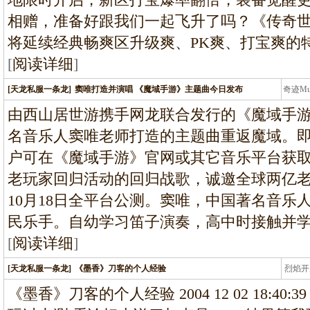
相赠，准备好跟我们一起飞升了吗？《传奇
将延续经典畅爽区升级爽、PK爽、打宝爽的
[
阅读详细
]
[天龙私服一条龙]
窦唯打造并演唱 《魔域手游》主题曲今日发布
奇迹M
条龙
由西山居世游携手网龙联合发行的《魔域手
名音乐人窦唯老师打造的主题曲重返魔域。
户可在《魔域手游》官网或其它音乐平台获
老玩家回归活动的回归战歌，诚邀全球两亿
10月18日全平台公测。窦唯，中国著名音乐
民乐手。自幼学习笛子演奏，高中时接触并
[
阅读详细
]
[天龙私服一条龙]
《墨香》刀客的个人经验
烈焰开
龙
《墨香》刀客的个人经验 2004 12 02 18:40