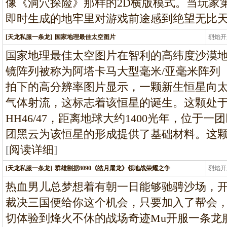
像《洞穴探险》那样的2D横版模式。当玩家
即时生成的地牢里对游戏前途感到绝望无比
[天龙私服一条龙]
国家地理最佳太空图片
烈焰开
龙
国家地理最佳太空图片在智利的高纬度沙漠
镜阵列被称为阿塔卡马大型毫米/亚毫米阵列
拍下的高分辨率图片显示，一颗新生恒星向
气体射流，这标志着该恒星的诞生。这颗处
HH46/47，距离地球大约1400光年，位于
团黑云为该恒星的形成提供了基础材料。这
[
阅读详细
]
[天龙私服一条龙]
群雄割据8090《皓月屠龙》领地战荣耀之争
烈焰开
龙
热血男儿总梦想着有朝一日能够驰骋沙场，开疆
裁决三国便给你这个机会，只要加入了帮会
切体验到烽火不休的战场奇迹Mu开服一条龙