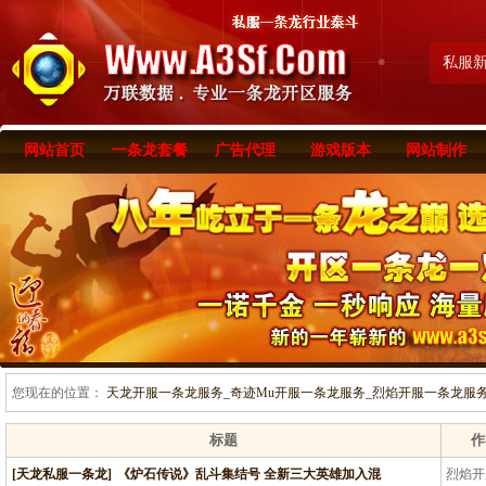
私服
网站首页
一条龙套餐
广告代理
游戏版本
网站制作
您现在的位置：
天龙开服一条龙服务_奇迹Mu开服一条龙服务_烈焰开服一条龙服务-www
标题
作
[天龙私服一条龙]
《炉石传说》乱斗集结号 全新三大英雄加入混
烈焰开