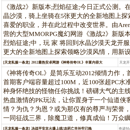
龙
《激战2》新版本;烈焰征途;今日正式公测。
晶沙漠，骑上坐骑在5张更大的全新地图上探
喜爱的职业，并在此过程中改变世界。由Aren
营的大型MMORPG魔幻网游《激战2》新版本
烈焰征途;中，玩 家 将回到水晶沙漠天龙开
更大的全新地图上探索领略沙漠风情，用新
[天龙私服一条龙]
2012最热安卓网游《神将传奇OL》丰富内容大
天龙开
龙
《神将传奇OL》是简乐互动2012倾情力作
首期客户端容量超过100M，近100张超PC水
种身怀绝技的怪物任你挑战！磅礴大气的主
热血激情的PK玩法，让你置身于一个仙道侠
情？为仇？为恩？或为那仅有的尊严与荣誉
一同征战三界，除魔卫道，修真成仙！万众瞩
[天龙私服一条龙]
决战平安京火爆上线!农药亡羊补牢已晚
奇迹M