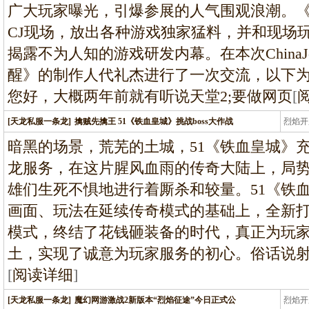
广大玩家曝光，引爆参展的人气围观浪潮。《
CJ现场，放出各种游戏独家猛料，并和现场
揭露不为人知的游戏研发内幕。在本次ChinaJo
醒》的制作人代礼杰进行了一次交流，以下为采
您好，大概两年前就有听说天堂2;要做网页
[
[天龙私服一条龙]
擒贼先擒王 51《铁血皇城》挑战boss大作战
烈焰开
龙
暗黑的场景，荒芜的土城，51《铁血皇城》
龙服务，在这片腥风血雨的传奇大陆上，局
雄们生死不惧地进行着厮杀和较量。51《铁
画面、玩法在延续传奇模式的基础上，全新打
模式，终结了花钱砸装备的时代，真正为玩
土，实现了诚意为玩家服务的初心。俗话说
[
阅读详细
]
[天龙私服一条龙]
魔幻网游激战2新版本“烈焰征途”今日正式公
烈焰开