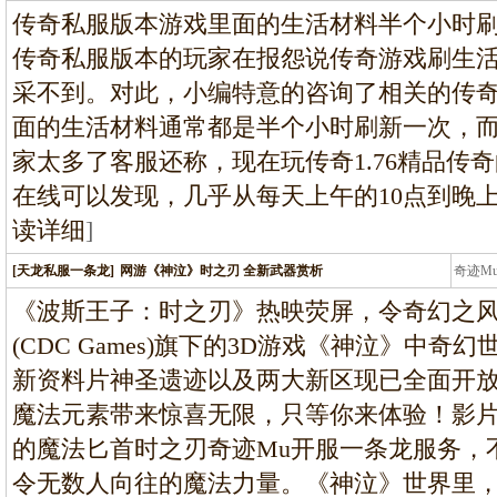
条龙
传奇私服版本游戏里面的生活材料半个小时
传奇私服版本的玩家在报怨说传奇游戏刷生
采不到。对此，小编特意的咨询了相关的传
面的生活材料通常都是半个小时刷新一次，
家太多了客服还称，现在玩传奇1.76精品传
在线可以发现，几乎从每天上午的10点到晚上
读详细
]
[天龙私服一条龙]
网游《神泣》时之刃 全新武器赏析
奇迹M
条龙
《波斯王子：时之刃》热映荧屏，令奇幻之
(CDC Games)旗下的3D游戏《神泣》中
新资料片神圣遗迹以及两大新区现已全面开
魔法元素带来惊喜无限，只等你来体验！影
的魔法匕首时之刃奇迹Mu开服一条龙服务，
令无数人向往的魔法力量。《神泣》世界里