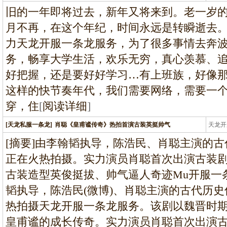
龙
旧的一年即将过去，新年又将来到。老一岁
月不再，在这个年纪，时间永远是转瞬逝去
力天龙开服一条龙服务，为了很多事情去奔
务，畅享大学生活，欢乐无穷，真心羡慕、
好把握，还是要好好学习…有上班族，好像那
这样的快节奏年代，我们需要网络，需要一
穿，住
[
阅读详细
]
[天龙私服一条龙]
肖聪《皇甫谧传奇》热拍首演古装英挺帅气
天龙开
龙
[摘要]由李翰韬执导，陈浩民、肖聪主演的
正在火热拍摄。实力演员肖聪首次出演古装
古装造型英俊挺拔、帅气逼人奇迹Mu开服一
韬执导，陈浩民(微博)、肖聪主演的古代历
热拍摄天龙开服一条龙服务。该剧以魏晋时
皇甫谧的成长传奇。实力演员肖聪首次出演