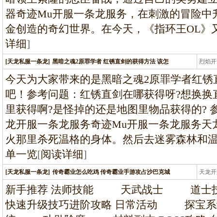
器奇迹Mu开服一条龙服务，在刺激的冒险中
金创造的奇幻世界。在今天，《指环王OL》
详细
]
[天龙私服一条龙]
黑暗之魂2原罪学者 红锈直剑的获得方法 该怎
烈焰开
龙
今天为大家带来的是黑暗之魂2原罪学者红锈
吧！参考问题：红锈直剑在哪获得呀?想换换
里获得啊?是怪掉的还是地图里物品获得的?
龙开服一条龙服务奇迹Mu开服一条龙服务天
火那里杀死温格的身体。然后去迷雾森林和
单一览
[
阅读详细
]
[天龙私服一条龙]
传奇霸业怎么吃鸡 传奇霸业手游攻占沙巴克城
天龙开
龙
新手推荐 法师技能 天武战士 道
快速升级技巧进阶攻略 日常活动 探