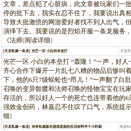
文章，差点犯了心脏病，此文章被玩家们一
停的批下去，我实在忍不住了，我要说出真
导致大批激愤的网游爱好者找不到人出气，
演绎下去。我要说的是烈焰开服一条龙服务
《法师
[
阅读详细
]
[天龙私服一条龙]
光芒一区 小白的本垒打
天龙开
龙
光芒一区 小白的本垒打 “轰隆！”一声，好
齐心合作下爆开一片乱七八糟的物品后惨叫
下，他的6只7级蜈蚣也“昂儿！”一声翻了白
召唤的变异骷髅和法师召唤的怪物宝宝在玩
存活的，所以好人一个的死亡也连带着他的6
强效金创药，林嘉忍不住叹了口气，系统提示
细
]
[天龙私服一条龙]
传奇私服版本游戏里面的生活材料半个小时刷
奇迹M