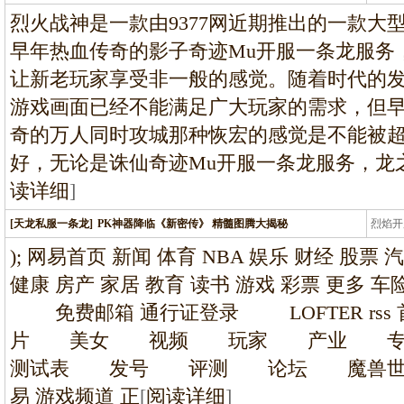
龙
烈火战神是一款由9377网近期推出的一款大
早年热血传奇的影子奇迹Mu开服一条龙服务
让新老玩家享受非一般的感觉。随着时代的
游戏画面已经不能满足广大玩家的需求，但
奇的万人同时攻城那种恢宏的感觉是不能被
好，无论是诛仙奇迹Mu开服一条龙服务，龙
读详细
]
[天龙私服一条龙]
PK神器降临《新密传》 精髓图腾大揭秘
烈焰开
龙
); 网易首页 新闻 体育 NBA 娱乐 财经 股票 
健康 房产 家居 教育 读书 游戏 彩票 更多
免费邮箱 通行证登录 LOFTER r
片 美女 视频 玩家 产业 
测试表 发号 评测 论坛 魔兽世
易 游戏频道 正
[
阅读详细
]