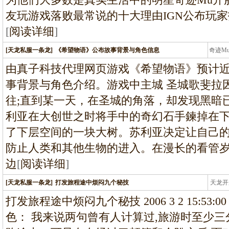
友玩游戏落败最常说的十大理由IGN公布玩家
[
阅读详细
]
[天龙私服一条龙]
《希望物语》公布故事背景与角色信息
奇迹M
条龙
由真子科技代理网页游戏《希望物语》预计
事背景与角色介绍。游戏中主城 圣城歌斐拉
往;直到某一天，在圣城的角落，却发现黑暗
利亚在大创世之时将手中的奇幻石手鍊掉在
了下层空间的一块大树。苏利亚决定让自己
防止人类和其他生物的进入。在漫长的看管
边
[
阅读详细
]
[天龙私服一条龙]
打发旅程途中烦闷九个秘技
天龙开
龙
打发旅程途中烦闷九个秘技 2006 3 2 15:53:0
色： 我来说两句曾有人计算过,旅游时至少