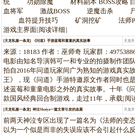
统 功勋除魔 材料副本 BOSS攻
血将军 激战BOSS 逆魔击杀 尸霸
血符提升技巧 矿洞挖矿 法师PK
游戏主界面
[
阅读详细
]
[天龙私服一条龙]
《问道》手游蓝莓和童童的真实故事
天龙开
龙
来源：18183 作者：巫师奇 玩家群：497538863
电影由知名导演韩可一和专业的拍摄制作团
拍自2016年问道玩家间广为熟知的游戏真实
王》，现《问道》手游特邀原文作者同时也
述蓝莓和童童电影之外的真实故事。十年《
款国风经典回合制游戏，走过11年，承载
[
阅
[天龙私服一条龙]
神泣Shaiya一篇文章引发的血案
天龙开
龙
前两天神泣专区出现了一篇名为《法师的变
以为一个似是而非的失误应该不会引起什么