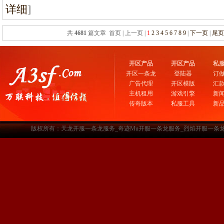
详细
]
共
4681
篇文章 首页 | 上一页 |
1
2
3
4
5
6
7
8
9
|
下一页
|
尾
开区产品
开区产品
私
开区一条龙
登陆器
订
广告代理
开区模版
汇
主机租用
游戏引擎
新
传奇版本
私服工具
新
版权所有：天龙开服一条龙服务_奇迹Mu开服一条龙服务_烈焰开服一条龙服务-www.a3sf.c