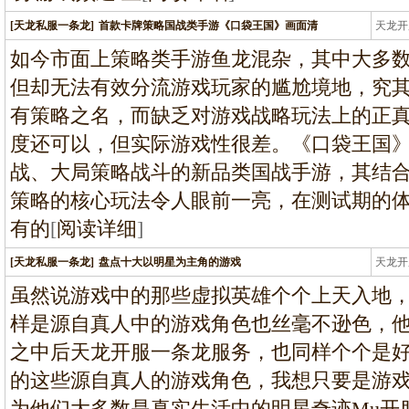
[天龙私服一条龙]
首款卡牌策略国战类手游《口袋王国》画面清
天龙开
龙
如今市面上策略类手游鱼龙混杂，其中大多
但却无法有效分流游戏玩家的尴尬境地，究
有策略之名，而缺乏对游戏战略玩法上的正
度还可以，但实际游戏性很差。《口袋王国
战、大局策略战斗的新品类国战手游，其结
策略的核心玩法令人眼前一亮，在测试期的
有的
[
阅读详细
]
[天龙私服一条龙]
盘点十大以明星为主角的游戏
天龙开
龙
虽然说游戏中的那些虚拟英雄个个上天入地
样是源自真人中的游戏角色也丝毫不逊色，
之中后天龙开服一条龙服务，也同样个个是
的这些源自真人的游戏角色，我想只要是游
为他们大多数是真实生活中的明星奇迹Mu开