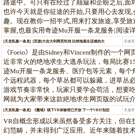
路途中。可只有在经过了颠簸和企盼之后,面
也许今天就是你征途的开始,只要用心去发现
趣。现在教你一招半式,用来打发旅途,享受旅
掌握,也最实用奇迹Mu开服一条龙服务
[
阅读
[天龙私服一条龙]
[页游]大吉大利网页吃鸡 比绝地逃生还难的大
天龙开
龙
《Foeio》是由Sidney和Vincent制作
近非常火的绝地求生大逃杀玩法，每局比赛1
迹Mu开服一条龙服务、医疗包等元素，每个
个远程武器，每个草丛都可以躲藏，进草丛
游戏节奏非常快，玩家只要学会苟活，想要
网就为大家带来这款絶地求生网页版的试玩介
[天龙私服一条龙]
《魔域》线下VR体验馆已开放 下一个VR计划还
天龙开
龙
VR自概念形成以来虽然备受多方关注，但在
幻范畴，并未得到广泛应用。近年来随着技