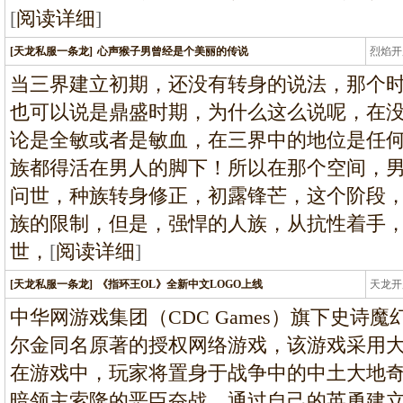
[
阅读详细
]
[天龙私服一条龙]
心声猴子男曾经是个美丽的传说
烈焰开
龙
当三界建立初期，还没有转身的说法，那个
也可以说是鼎盛时期，为什么这么说呢，在
论是全敏或者是敏血，在三界中的地位是任
族都得活在男人的脚下！所以在那个空间，男
问世，种族转身修正，初露锋芒，这个阶段
族的限制，但是，强悍的人族，从抗性着手
世，
[
阅读详细
]
[天龙私服一条龙]
《指环王OL》全新中文LOGO上线
天龙开
龙
中华网游戏集团（CDC Games）旗下史诗
尔金同名原著的授权网络游戏，该游戏采用
在游戏中，玩家将置身于战争中的中土大地奇
暗领主索隆的恶臣奋战，通过自己的英勇建