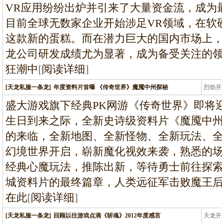
VR应用纷纷出炉并引来了大量资金流，成为
目前全球无数家企业开始涉足VR领域，在软
这款新的蛋糕。而在潜力巨大的国内市场上
龙公司研发成绩尤为显著，成为备受关注的领
狂潮中
[
阅读详细
]
[天龙私服一条龙]
年度资料片首曝 《传奇世界》魔魇中州探秘
烈焰开
龙
盛大游戏旗下经典PK网游《传奇世界》即将
生日到来之际，全新史诗级资料片《魔魇中
的来临，全新地图、全新怪物、全新玩法、
幻境世界开启，崭新魔化视效来袭，熟悉的
经典心魔玩法，推陈出新，等待勇士前往探
城资料片的最终篇章，人类远征军击败魔王
在此
[
阅读详细
]
[天龙私服一条龙]
回顾以往游戏点滴《斩魂》2012年度感言
天龙开