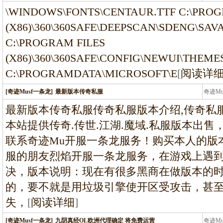
龙
\WINDOWS\FONTS\CENTAUR.TTF C:\PROG
(X86)\360\360SAFE\DEEPSCAN\SDENG\SAV
C:\PROGRAM FILES
(X86)\360\360SAFE\CONFIG\NEWUI\THEM
C:\PROGRAMDATA\MICROSOFT\E
[
阅读详
[奇迹Musf一条龙]
最新版本传奇私服
奇迹M
条龙
最新版本传奇私服传奇私服版本介绍,传奇私
本站提供传奇.传世.江湖.魔域.私服版本出
联系奇迹Mu开服一条龙服务！购买本人的版
服的朋友烈焰开服一条龙服务，在游戏上遇
决，版本说明：现在有很多黑商在做版本的
的，要不就是用垃圾引擎使开区受攻击，甚
失，
[
阅读详细
]
[奇迹Musf一条龙]
九阴真经OL欧洲代理确定 将免费运营
奇迹M