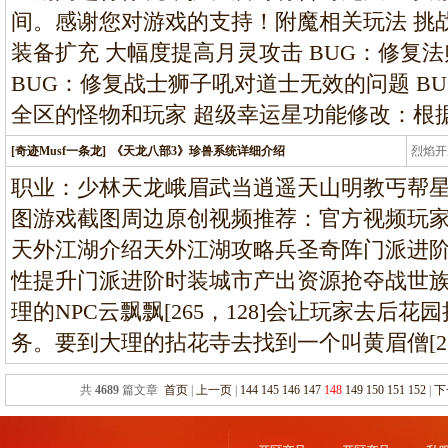
间。感谢您对游戏的支持！附魔相关玩法 挑战
装备扩充 大幅度提高月灵攻击 BUG：修复
BUG：修复战士狮子吼对道士无效的问题 B
全区的怪物和玩家 超级幸运星功能修改：根
[奇迹Musf一条龙]
《天龙八部3》珍兽系统详细介绍
烈焰开
龙
职业：少林天龙峨眉武当逍遥天山明教丐帮
图游戏截图周边原创视频推荐：官方视频玩
天外江湖介绍天外江湖攻略兵圣奇阵门派进
性提升门派进阶时装城市产出资源抢夺战世族
理的NPC云飘飘[265，128]会让玩家去后
务。要到大理的拈花寺去找到一个叫黄眉僧[275
共
4689
篇文章
首页
|
上一页
|
144
145
146
147
148
149
150
151
152
|
下