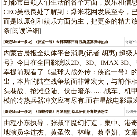
到都市白领人们生活的各个方面，娱乐和信
CEO吴根良处了解到：爆米花网发展至今，
而是以原创和娱乐方面为主，把更多的精力
条
[
阅读详细
]
[奇迹Musf一条龙]
《侠盗一号》今日磅礴开画 视听盛宴演绎热血
奇迹M
条龙
内蒙古晨报全媒体平台消息(记者 胡惠) 超
号》今日在全国影院以2D、3D、IMAX 3
幸提前观看了《星球大战外传：侠盗一号》
出，本片的陆空战争场面非常宏大，与前作
头巷战、抢滩登陆、伏击暗杀……战车、机
模的冷热兵器冲突应有尽有;而在星战电影最
[奇迹Musf一条龙]
《白蛇传说》再发剧照 蔡卓妍化身青蛇妖惑文
烈焰开
龙
由程小东执导，张叔平魔幻打造，集中、港奇
地演员李连杰、黄圣依、林峰、蔡卓妍、文