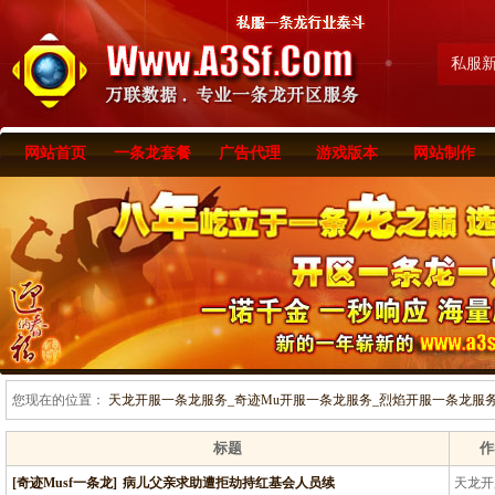
私服
网站首页
一条龙套餐
广告代理
游戏版本
网站制作
您现在的位置：
天龙开服一条龙服务_奇迹Mu开服一条龙服务_烈焰开服一条龙服务-www
标题
作
[奇迹Musf一条龙]
病儿父亲求助遭拒劫持红基会人员续
天龙开