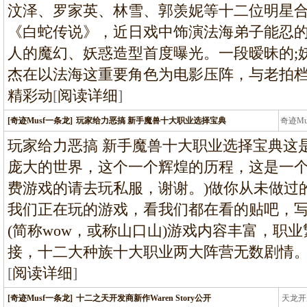
汶泽、罗家英、林雪、郭羡妮等十二位明星
《白蛇传说》，近日戏中饰演法海弟子能忍
人的魔幻、妖惑造型首度曝光。一段暧昧的;
杰在以法海这重要角色为电影压阵，与老拍
精彩动
[
阅读详细
]
[奇迹Musf一条龙]
玩家给力恶搞 新手魔兽十大职业选择宝典
奇迹M
条龙
玩家给力恶搞 新手魔兽十大职业选择宝典这
庞大的世界，这个一个辉煌的历程，这是一个
费游戏的请去玩私服，谢谢。)做你从未做过
我们正在玩的游戏，看我们都在看的贴吧，
(简称wow，或称山口山)游戏内容丰富，职
接，十二大种族十大职业两大阵营无数剧情。
[
阅读详细
]
[奇迹Musf一条龙]
十二之天开发商新作Waren Story公开
天龙开