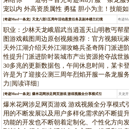
宠以内 外高资质属性 勇猛 胆小为主！技能
[奇迹Musf一条龙]
天龙八部3五周年活动悬赏任务及副本楼兰幻境
奇迹M
条龙
职业：少林天龙峨眉武当逍遥天山明教丐帮
图游戏截图周边原创视频推荐：官方视频玩
天外江湖介绍天外江湖攻略兵圣奇阵门派进
性提升门派进阶时装城市产出资源抢夺战世
30多兆的更新数据包，午间休息时间，某卡
许是为了迎接公测三周年烈焰开服一条龙服
力
[
阅读详细
]
[奇迹Musf一条龙]
爆米花网涉足网页游戏 游戏视频全分享模式引
天龙开
龙
爆米花网涉足网页游戏 游戏视频全分享模式
用的不断发展以及用户多样化需求的不断提
功能的开发也不断朝着定制化、个性化方向