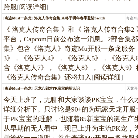
跨服
[
阅读详细
]
[奇迹Musf一条龙]
洛克人传奇合集1&将于明年春季登陆Switch
奇迹M
条龙
《 洛克人传奇合集 》和《 洛克人传奇合集2 》将
平台，Capcom日前公布这一消息。2部合集都
集》包含《洛克人》奇迹Mu开服一条龙服务
3》，《洛克人4》，《洛克人5》，《洛克人
含《洛克人7》，《洛克人8》，《洛克人9》和《
《洛克人传奇合集》还将加入
[
阅读详细
]
[奇迹Musf一条龙]
天龙八部对PK宝宝的新认识
天龙开
龙
今天上班了，无聊和大家谈谈PK宝宝，什么
详细分析下。只讨论是90+的为玩家天龙开
于PK宝宝的理解，也随着85新宝宝的诞生
从早期的无人看中，现已上升为主流PK宠，
弟给你一一道明～首先奇迹Mu开服一条龙服务