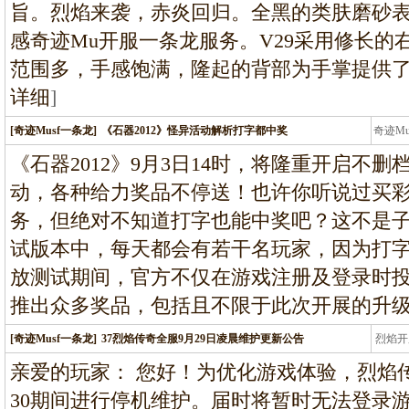
旨。烈焰来袭，赤炎回归。全黑的类肤磨砂
感奇迹Mu开服一条龙服务。V29采用修长的
范围多，手感饱满，隆起的背部为手掌提供
详细
]
[奇迹Musf一条龙]
《石器2012》怪异活动解析打字都中奖
奇迹M
条龙
《石器2012》9月3日14时，将隆重开启不
动，各种给力奖品不停送！也许你听说过买
务，但绝对不知道打字也能中奖吧？这不是子虚
试版本中，每天都会有若干名玩家，因为打字而
放测试期间，官方不仅在游戏注册及登录时
推出众多奖品，包括且不限于此次开展的升级
[奇迹Musf一条龙]
37烈焰传奇全服9月29日凌晨维护更新公告
烈焰开
龙
亲爱的玩家： 您好！为优化游戏体验，烈焰传奇
30期间进行停机维护。届时将暂时无法登录