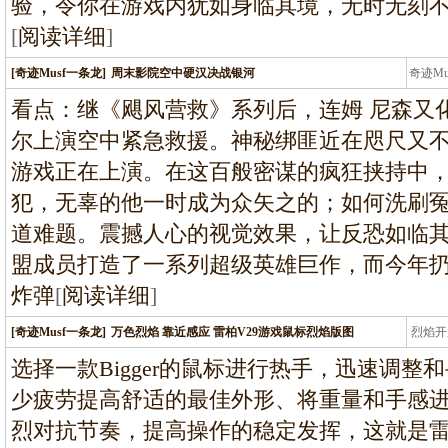
验，令你在游戏内犹如身临其境，无时无刻
[
阅读详细
]
[奇迹Musf一条龙]
周末影院空中硬汉决战银河
奇迹M
条龙
看点：继《飓风营救》系列后，连姆 尼森又
尔上演空中紧急救援。神秘绑匪近在咫尺又
游戏正在上演。在这百般密谋的疯狂挟持中，
犯，无辜的他一时成为众矢之的；如何洗刷
道难题。震撼人心的视觉效果，让反恐如临
盟成员打造了一系列超级英雄巨作，而今年
炸弹
[
阅读详细
]
[奇迹Musf一条龙]
万色烈焰 靠近感应 雷柏V29游戏鼠标烈焰版图
烈焰开
龙
选择一款Bigger的鼠标进行热手，迅速调
少疲劳提高舒适的最佳外形、将重量和手感
烈对抗节奏，提高操作的稳定发挥，这就是雷