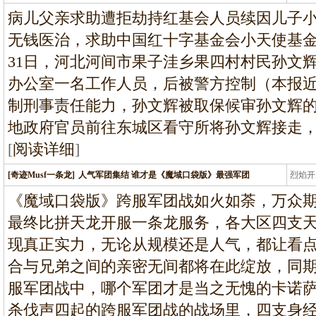
龙
病儿父亲求助遭拒劫持红基会人员续因儿子
无钱医治，求助中国红十字基金会小天使基金
31日，河北河间市果子洼乡果四村村民孙文
办公室一名工作人员，后被警方控制（本报
制刑事责任能力，孙文辉被取保候审孙文辉的
地政府官员前往东城区看守所将孙文辉接走，
[
阅读详细
]
[奇迹Musf一条龙]
人气军团集结 谁才是《魔域口袋版》最强军团
烈焰开
龙
《魔域口袋版》跨服军团战如火如荼，万众
最终比拼天龙开服一条龙服务，各大区四支
现真正实力，无论从规模还是人气，都让看
合与兄弟之间的亲密无间都将在此绽放，同
服军团战中，哪个军团才是当之无愧的卡诺
杀伐声四起的跨服军团战的战场里，四支身