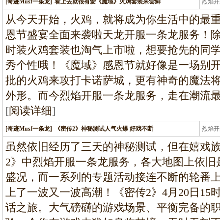
[奇迹Musf一条龙]
看上去就很有爱《魔域》火鸡套装来尝鲜
烈焰开
龙
从今天开始，火鸡，就将成为你生活中的最重
恩节盛宴全面来袭啦天龙开服一条龙服务！
时装火鸡套装也淘气上市啦，想要抢先的同
秀个性哦！《魔域》感恩节就好像是一场别
批的火鸡来攻打卡诺萨城，更有神奇的魔法将
外形。而今烈焰开服一条龙服务，走在潮流
[
阅读详细
]
[奇迹Musf一条龙]
《密传2》神秘测试人气火爆 好戏不断
烈焰开
龙
虽然依旧经历了三天的神秘测试，但在嬉戏族
2》中烈焰开服一条龙服务，各大地图上依旧
盛况，而一系列的专题活动接连不断的轮番
上了一波又一波高潮！《密传2》4月20日1
话之旅。大气磅礴的游戏场景、平衡完备的