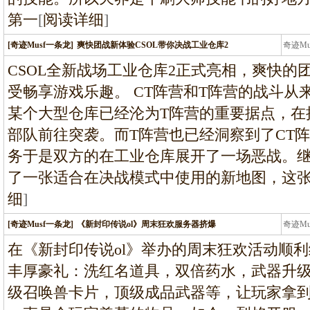
第一
[
阅读详细
]
[奇迹Musf一条龙]
爽快团战新体验CSOL带你决战工业仓库2
奇迹M
条龙
CSOL全新战场工业仓库2正式亮相，爽快的
受畅享游戏乐趣。 CT阵营和T阵营的战斗从
某个大型仓库已经沦为T阵营的重要据点，在
部队前往突袭。而T阵营也已经洞察到了CT
务于是双方的在工业仓库展开了一场恶战。继
了一张适合在决战模式中使用的新地图，这
细
]
[奇迹Musf一条龙]
《新封印传说ol》周末狂欢服务器挤爆
奇迹M
条龙
在《新封印传说ol》举办的周末狂欢活动顺
丰厚豪礼：洗红名道具，双倍药水，武器升
级召唤兽卡片，顶级成品武器等，让玩家拿