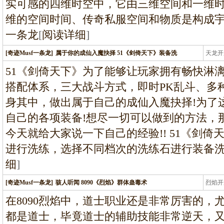
实可感的四维时空中，它由三维空间和一维
维的空间时间、传奇私服空间和物质是构成
一条龙
[
阅读详细
]
[奇迹Musf一条龙]
属于你的成仙入魔抉择 51《剑倚天下》装备洗
天龙开
龙
51《剑倚天下》为了能够让玩家拥有畅快淋
搭配体系，三大战斗方式，即时PK乱斗、多
身其中，做出属于自己的成仙入魔抉择!为了
自己的各项装备!想尽一切可以做到的方法，
今天就给大家说一下自己的经验!! 51《剑倚
进行洗练，选择不同档次的洗练石进行装备
细
]
[奇迹Musf一条龙]
骇人听闻 8090《烈焰》群体蛊毒术
烈焰开
龙
在8090烈焰中，道士职业还是非常厉害的，
都是道士，毕竟道士的辅助技能非常逆天，