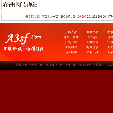
在进
[
阅读详细
]
共
4689
篇文章
首页
|
上一页
|
196
197
198
199
200
201
202
203
204
|
下
开区产品
开区产品
私
开区一条龙
登陆器
订
广告代理
开区模版
汇
主机租用
游戏引擎
新
传奇版本
私服工具
新
版权所有：天龙开服一条龙服务_奇迹Mu开服一条龙服务_烈焰开服一条龙服务-www.a3sf.c