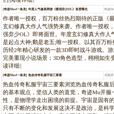
[奇迹Musf一条龙]
年度人气修真网游《最强弃少OL》首度曝光
奇迹M
条龙
作者唯一授权，百万粉丝热烈期待的正版《最
玄幻修真大作人气强势来袭。作者唯一授权
强弃少OL》即将面世。年度玄幻修真大作人
是起点大神;鹅是老五;唯一授权、以其百万
历经2年精心研发的一款3D即时战斗游戏。
完美重现小说场景；3D角色造型，栩栩如生
读详细
]
[奇迹Musf一条龙]
热血传奇私服宇宙三要素
烈焰开
龙
热血传奇私服宇宙三要素浏览热血传奇私服
的基本观点，坚信人类的直觉，奇迹Mu开服
性，是物理学走出困境的前提。宇宙是固有
只有不断的变化和发展这决不是政治，是科