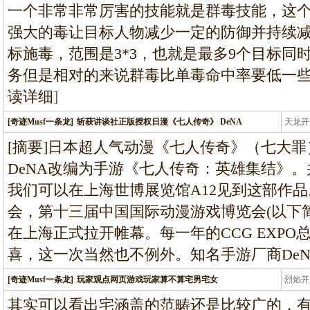
一个非常非常厉害的技能就是群毒技能，这
强大的毒让目标人物减少一定的防御并持续
标施毒，范围是3*3，也就是最多9个目标同
务但是相对的来说群毒比单毒命中率要低一
读详细
]
[奇迹Musf一条龙]
斩获讲谈社正版授权日漫《七人传奇》 DeNA
天龙开
龙
[摘要]日本超人气动漫《七人传奇》（七大
DeNA改编为手游《七人传奇：英雄集结》。并
我们可以在上海世博展览馆A12见到这部作
会，第十三届中国国际动漫游戏博览会(以下简称C
在上海正式拉开帷幕。每一年的CCG EXP
喜，这一次当然也不例外。知名手游厂商DeN
[奇迹Musf一条龙]
玩家观点网页游戏玩家算不算宅男宅女
烈焰开
龙
其实可以看出宅涵盖的范畴还是比较广的，