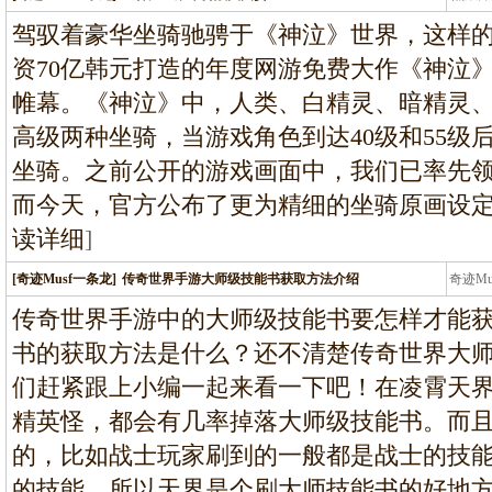
龙
驾驭着豪华坐骑驰骋于《神泣》世界，这样的
资70亿韩元打造的年度网游免费大作《神泣》
帷幕。《神泣》中，人类、白精灵、暗精灵
高级两种坐骑，当游戏角色到达40级和55级
坐骑。之前公开的游戏画面中，我们已率先
而今天，官方公布了更为精细的坐骑原画设
读详细
]
[奇迹Musf一条龙]
传奇世界手游大师级技能书获取方法介绍
奇迹M
条龙
传奇世界手游中的大师级技能书要怎样才能
书的获取方法是什么？还不清楚传奇世界大
们赶紧跟上小编一起来看一下吧！在凌霄天
精英怪，都会有几率掉落大师级技能书。而
的，比如战士玩家刷到的一般都是战士的技
的技能。所以天界是个刷大师技能书的好地