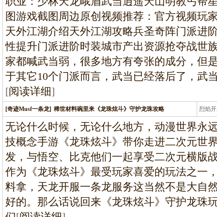
职业：少林天龙峨眉武当逍遥天山明教丐帮
图游戏截图周边原创视频推荐：官方视频玩
天外江湖介绍天外江湖攻略兵圣奇阵门派进
性提升门派进阶时装城市产出资源抢夺战世族
家都喊武当弱，很多地方有夸张的成分，但
于其它10个门派而言，武当已经落后了，武
[
阅读详细
]
[奇迹Musf一条龙]
稀世材料碗里来《龙珠炫斗》守护龙珠攻略
烈焰开
龙
无论什么时候，无论什么地方，动漫世界永
技概念手游《龙珠炫斗》带你走进二次元世
发，与悟空、比克他们一起享受二次元横版战斗
作为《龙珠炫斗》最受玩家喜爱的玩法之一
料拿，天龙开服一条龙服务这当然不是大自
好的。那么话说回来《龙珠炫斗》守护龙珠
们
[
阅读详细
]