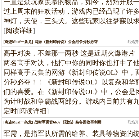
一直是众玩家羡慕的物品，如今，烈焰开服一
过上周末的狂欢活动，游戏内已经凸现了许
神灯，天使，三头犬。这些玩家以往梦寐以
[
阅读详细
]
[奇迹Musf一条龙]
网游《新封印传说》公会战争分秒必夺
烈焰开
龙
高手对决，不差那一两秒 这是近期火爆港片
两名高手对决，他打中你的同时你也打中了
同样高手云集的网游《新封印传说OL》中，
分秒必夺！！《新封印传说OL》以复杂和华
们的喜爱。在《新封印传说OL》中，公会是
为计时战和争霸战两部分。游戏内目前共有
定时
[
阅读详细
]
[奇迹Musf一条龙]
战时军需官6637《烈焰》装备回收再利用
烈焰开
龙
军需，是指军队所需的给养、装具等物资的