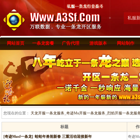
私服
网站首页
一条龙套餐
广告代理
游戏版本
网站制作
您现在的位置：
天龙开服一条龙服务_奇迹Mu开服一条龙服务_烈焰开服一条龙服务-www
标题
作
[奇迹Musf一条龙]
蛙蛙年兽闹新春 三重活动迎接新年
奇迹M