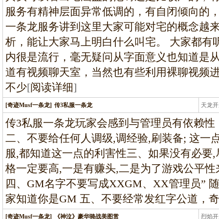
服务有精神层面异常低调的，有自闭倾向的
一条龙服务讲到这里大家可能对宅的概念越
析，能让大家马上明白什么叫宅。 大家都有
内很是流行，毫无疑问从字面意义也知道是
道有视频聊天室，当然也有些利用裸聊视频
不少
[
阅读详细
]
[奇迹Musf一条龙]
传3私服一条龙
天龙开
龙
传3私服一条龙玩家会感到与管理员有依赖性
二、不要给任何人调级,调经验,刷装备; 这一
服,都知道这一点的利害性三、如果没有必要,
格一定要高,一是有赚头,二是为了游戏公平性
四、GM名字不要写成XXGM、XX管理员”
家知道你是GM 五、不要经常发红字公道，奇
[奇迹Musf一条龙]
《神泣》豪华骑战美图赏
烈焰开