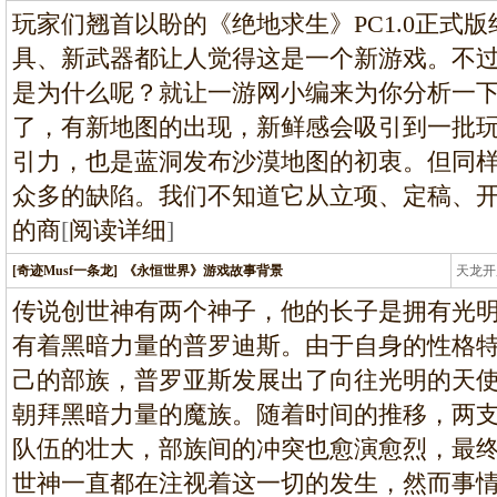
条龙
玩家们翘首以盼的《绝地求生》PC1.0正式
具、新武器都让人觉得这是一个新游戏。不
是为什么呢？就让一游网小编来为你分析一
了，有新地图的出现，新鲜感会吸引到一批
引力，也是蓝洞发布沙漠地图的初衷。但同
众多的缺陷。我们不知道它从立项、定稿、
的商
[
阅读详细
]
[奇迹Musf一条龙]
《永恒世界》游戏故事背景
天龙开
龙
传说创世神有两个神子，他的长子是拥有光
有着黑暗力量的普罗迪斯。由于自身的性格
己的部族，普罗亚斯发展出了向往光明的天
朝拜黑暗力量的魔族。随着时间的推移，两
队伍的壮大，部族间的冲突也愈演愈烈，最
世神一直都在注视着这一切的发生，然而事