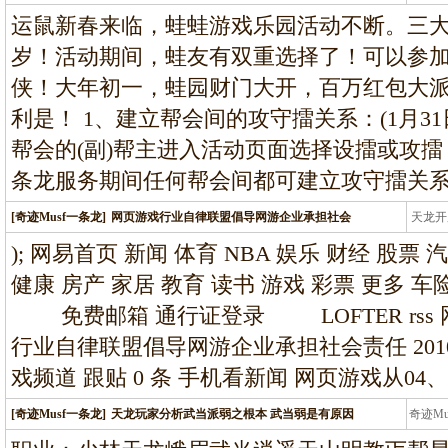
条龙
运鼠新春来临，蛙蛙游戏乐园活动不断。三
岁！活动期间，蛙友有双重选择了！可以参
侠！大年初一，蛙园财门大开，百万红包大
利是！ 1、建立帮会间的攻守擂关系：(1月31日1
帮会的(副)帮主进入活动页面选择设擂或攻
条龙服务期间任何帮会间都可建立攻守擂关系
[奇迹Musf一条龙]
网页游戏行业自律联盟倡导网游企业承担社会
天龙开
龙
); 网易首页 新闻 体育 NBA 娱乐 财经 股票 
健康 房产 家居 教育 读书 游戏 彩票 更多
免费邮箱 通行证登录 LOFTER rss 
行业自律联盟倡导网游企业承担社会责任 2010 01 1
戏频道 跟贴 0 条 手机看新闻 网页游戏从04、
[奇迹Musf一条龙]
天龙玩家分析武当派弱之根本 武当弱是有原因
奇迹M
条龙