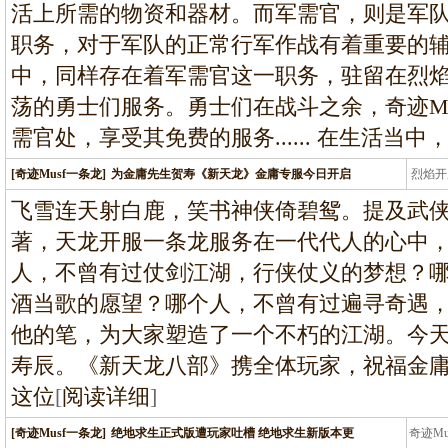
活上所需的物资和器材。而军需官，则是军
职务，对于军队的正常行军作战有着重要的辅助
中，同样存在着军需官这一职务，驻留在烈
荡的勇士们服务。勇士们在战斗之余，奇迹M
需官处，享受其免费的服务...... 在生活当
[奇迹Musf一条龙]
为金庸先生贺寿《新天龙》金庸专服今日开启
烈焰开
龙
飞雪连天射白鹿，笑书神侠倚碧鸳。提及武
著，天龙开服一条龙服务在一代代人的心中
人，不曾有过仗剑江湖，行侠仗义的梦想？
酒当歌的愿望？哪个人，不曾有过遍寻奇遇
他的笔，为大家塑造了一个不朽的江湖。今天
寿辰。《新天龙八部》携全体玩家，祝福金
这位
[
阅读详细
]
[奇迹Musf一条龙]
绝地求生正式版遭玩家吐槽 绝地求生新版本更
奇迹M