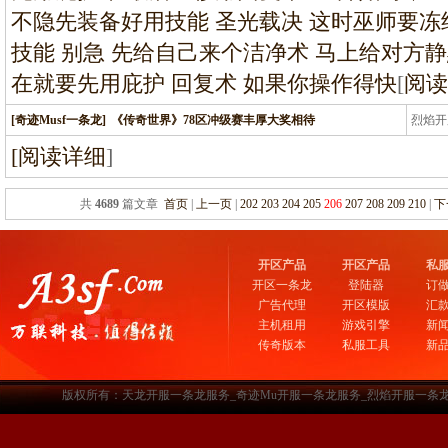
不隐先装备好用技能 圣光载决 这时巫师要冻
技能 别急 先给自己来个洁净术 马上给对方静
在就要先用庇护 回复术 如果你操作得快
[
阅读
[奇迹Musf一条龙]
《传奇世界》78区冲级赛丰厚大奖相待
烈焰开
龙
[
阅读详细
]
共
4689
篇文章
首页
|
上一页
|
202
203
204
205
206
207
208
209
210
|
下
开区产品
开区产品
私
开区一条龙
登陆器
订
广告代理
开区模版
汇
主机租用
游戏引擎
新
传奇版本
私服工具
新
版权所有：天龙开服一条龙服务_奇迹Mu开服一条龙服务_烈焰开服一条龙服务-www.a3sf.c