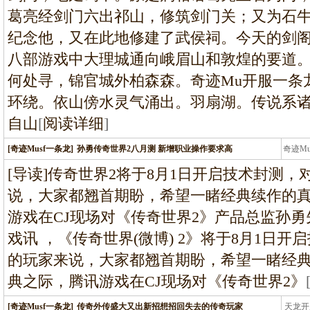
葛亮经剑门六出祁山，修筑剑门关；又为石
纪念他，又在此地修建了武侯祠。今天的剑
八部游戏中大理城通向峨眉山和敦煌的要道
何处寻，锦官城外柏森森。奇迹Mu开服一条
环绕。依山傍水灵气涌出。羽扇湖。传说系
自山
[
阅读详细
]
[奇迹Musf一条龙]
孙勇传奇世界2八月测 新增职业操作要求高
奇迹M
条龙
[导读]传奇世界2将于8月1日开启技术封测
说，大家都翘首期盼，希望一睹经典续作的真容
游戏在CJ现场对《传奇世界2》产品总监孙
戏讯 ，《传奇世界(微博) 2》将于8月1日
的玩家来说，大家都翘首期盼，希望一睹经典续作的
典之际，腾讯游戏在CJ现场对《传奇世界2》
[奇迹Musf一条龙]
传奇外传盛大又出新招想招回失去的传奇玩家
天龙开