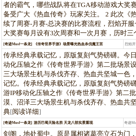
者的霸气，哪些战队将在TGA移动游戏大奖
备受广大《热血传奇》玩家关注。 2 此次《
续了周赛-月赛-总决赛的比赛流程，烈焰开服
大奖赛每月设有3次周赛和一次月赛，历时三
[奇迹Musf一条龙]
《传奇世界手游》场景曝光热血杀伐魔王宫
烈焰开
龙
传承经典承载记忆，原版复刻气势磅礴。今日
动化压轴之作《传奇世界手游》第二批场景
三大场景生机与杀伐齐存、热血共坚城一色
记忆。传承经典承载记忆，原版复刻气势磅
游IP移动化压轴之作《传奇世界手游》第二
漠、沼泽三大场景生机与杀伐齐存、热血共
典
[
阅读详细
]
[奇迹Musf一条龙]
游历巴蜀天险名胜 天龙八部实景重现
奇迹M
条龙
剑阁，地处蜀中。原是属相诸葛亮立石为门