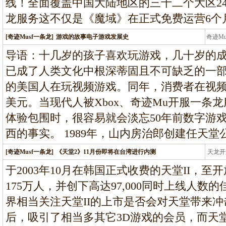
线！全面覆盖中国大陆地区的三十二个大区2
龙服务这不仅是《魔域》在正式免费运营6个
[奇迹Musf一条龙]
游戏的故事电子游戏发展史
奇迹M
条龙
导语：十几岁的孩子喜欢玩游戏，几十岁的
已成了人类文化中根深蒂固且不可缺乏的一部分
的美国人在玩视频游戏。同年，消费者在视频
美元。当现代人被Xbox、奇迹Mu开服一条
体验包围时，很容易就会淡忘50年前数字游
西的事实。 1989年，山内房治郎创建任天堂
[奇迹Musf一条龙]
《天堂2》11月份即将在台湾进行内测
天龙开
龙
于2003年10月在韩国正式收费的天堂II，
175万人，并创下高达97,000同时上线人数的
界相当关注天堂II的上市是否会对天堂带来冲
后，吸引了相当多其它3D游戏的会员，而天