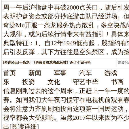
龙
周一午后沪指盘中再破2000点关口，随后引
表明护盘资金或部分抄底游击队已经进场。
奇迹Mu开服一条龙服务热点散乱，多空决战
大规律，或为后续行情带来有益指引！具体来看
典型特征：1、自12年1949低点起，股指约有
后引发反弹，其下方往往是空头禁区，成为
[奇迹Musf一条龙]
《勇敢者游戏决战丛林》杀了个回马枪
奇迹M
条龙
首页 新闻 军事 汽车 游戏 
乐 投资 文化 守艺中华 书
信息刚刚过去的这个周末，正赶上一年一度
赛。如同我们大年夜习惯守在电视机前观看
会将注意力齐刷刷地投向这项第一国民运动
视率都会大受影响。虽然2017年以来因为不
出
[
阅读详细
]