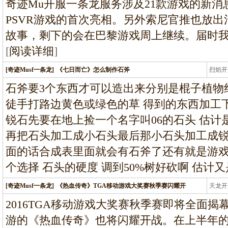
奇迹Mu开服一条龙服务涉及21款游戏的新消息
PSVR游戏的首次亮相。另外索尼官推也放出
故事，剩下的会在巴黎游戏周上继续。届时
[
阅读详细
]
[奇迹Musf一条龙]
《七日而亡》怎么制作石斧
烈焰开
龙
石斧要3个东西才可以造出来分别是棍子植物纤
徒手打路边黄色或绿色的草 得到的东西加工
锐石先要在地上捡一个名字叫06的石头 估计
再把石头加工成小石头最后那小石头加工成
面的话合成表里面就会有石斧了还有就是游
个选择 石头的硬度 调到50%树好砍啊 估计
[奇迹Musf一条龙]
《热血传奇》TGA移动游戏大奖赛秋季赛闪耀开
天龙开
龙
2016TGA移动游戏大奖赛秋季赛即将全面揭
游的《热血传奇》也将闪耀开战。在上半年的比