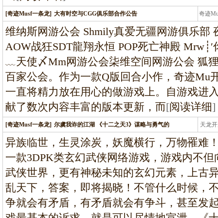
[奇迹Musf一条龙]
大有时空与CGG俱乐部合作公告
奇迹M
条龙
维纳斯网游公会 Shmily真爱无疆网游俱乐部 夜
AOW战狂SDT龍翔永恒 POP死亡神殿 Mrw
﹏天使〆Mm网游公会柒维空间网游公会 狐狸
百家公会。作为一款Q版回合小作，奇迹Mu开
一直将精力放在用心的做游戏上。自游戏进
献了数次内容丰富的版本更新，而
[
阅读详细
]
[奇迹Musf一条龙]
尔虞我诈的江湖 《十二之天3》谋略与勇气的
天龙开
龙
异族临世，生灵涂炭，妖魔横行，万物罹难！
一款3DPK类玄幻武侠网络游戏，游戏内不
武侠世界，更有神秘未知的玄幻元素，上古
乱天下，答案，即将揭晓！不管什么时候，
争就会有矛盾，有矛盾就会有争斗，甚至发
戏最基本的诉求，就是可以尽情地宣泄。《十