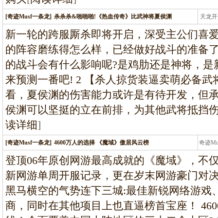
[奇迹Musf一条龙]
杀杀杀&啪啪啪!《热血传奇》比武神将夏侯渊
天龙开
龙
新一轮的跨服厮杀即将开启，深受主公们喜爱
的阵容磨练得怎么样，已经做好战斗的准备了
的战斗会有什么影响呢?是鸡肋还是神将，是
来预测一番吧! 2 【杀人掠货装逼卖萌必备武
看，夏侯渊的伤害能力或许是有待开发，但承
侯渊可以坚挺的立在前排，为其他武将抵挡
读详细
]
[奇迹Musf一条龙]
4600万人的选择 《魔域》傲居风云榜
奇迹M
条龙
登顶06年原创网游最高成就的《魔域》，不仅
新网游单周开服记录，更在岁末网游豪门对决
黑马横空的气势连下三城:最佳新锐网络游戏
商，同时在其他项目上也直逼榜首宝座！ 460