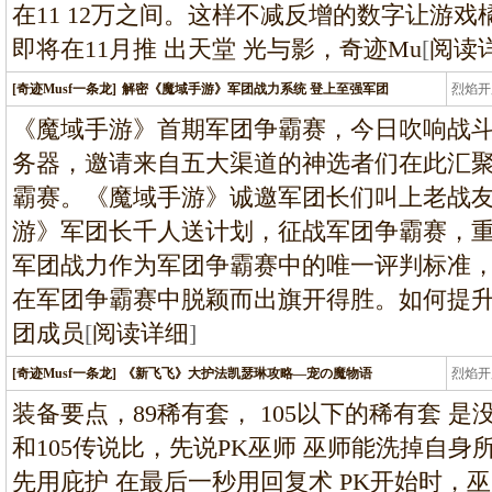
在11 12万之间。这样不减反增的数字让游
即将在11月推 出天堂 光与影，奇迹Mu
[
阅读
[奇迹Musf一条龙]
解密《魔域手游》军团战力系统 登上至强军团
烈焰开
龙
《魔域手游》首期军团争霸赛，今日吹响战斗
务器，邀请来自五大渠道的神选者们在此汇
霸赛。《魔域手游》诚邀军团长们叫上老战
游》军团长千人送计划，征战军团争霸赛，
军团战力作为军团争霸赛中的唯一评判标准，
在军团争霸赛中脱颖而出旗开得胜。如何提
团成员
[
阅读详细
]
[奇迹Musf一条龙]
《新飞飞》大护法凯瑟琳攻略—宠の魔物语
烈焰开
龙
装备要点，89稀有套， 105以下的稀有套 
和105传说比，先说PK巫师 巫师能洗掉自身
先用庇护 在最后一秒用回复术 PK开始时，