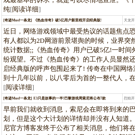
纯
[
阅读详细
]
[奇迹Musf一条龙]
《热血传奇》破5亿用户新里程开启经典版!
天龙开
龙
近日，网络游戏领域中最受热议的话题焦点
有人都以为2D网游前景堪舆的时候，业界突
统计数据;;《热血传奇》用户已破5亿!一时
纷观望。不过《热血传奇》的工作人员显然
启经典版的呼声包围起来了! 传奇在中国网
到十几年以前，以八零后为首的一整代人，
[
阅读详细
]
[奇迹Musf一条龙]
E3只是故事的一半!巴黎游戏周索尼将公布7款
烈焰开
龙
早前我们就收到消息，索尼会在即将到来的巴
划，但是这个大计划的详情却并没有人知道
尼官方博客发终于公布了相关消息，他们将