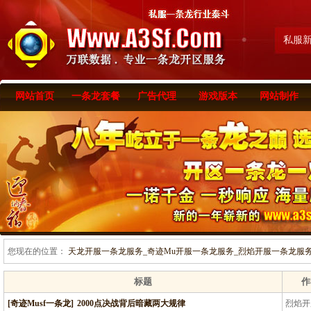
私服
网站首页
一条龙套餐
广告代理
游戏版本
网站制作
您现在的位置：
天龙开服一条龙服务_奇迹Mu开服一条龙服务_烈焰开服一条龙服务-www
标题
作
[奇迹Musf一条龙]
2000点决战背后暗藏两大规律
烈焰开