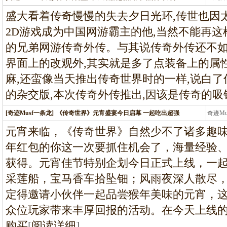
龙
盛大看着传奇慢慢的失去夕日光环,传世也因太
2D游戏成为中国网游霸主的他,当然不能再这
的兄弟网游传奇外传。与其说传奇外传还不如
界面上的改观外,其实就是多了点装备上的属
麻,还蛮像当天推出传奇世界时的一样,说白了
的杂交版,本次传奇外传推出,因该是传奇的吸
[奇迹Musf一条龙]
《传奇世界》元宵盛宴今日启幕 一起吃出超强
奇迹M
条龙
元宵来临，《传奇世界》自然少不了诸多趣
年红包的你这一次要抓住机会了，海量经验
获得。元宵佳节特别企划今日正式上线，一
采莲船，宝马香车拾坠钿；风雨夜深人散尽
定得邀请小伙伴一起品尝猴年美味的元宵，
众位玩家带来丰厚回报的活动。在今天上线
购买
[
阅读详细
]