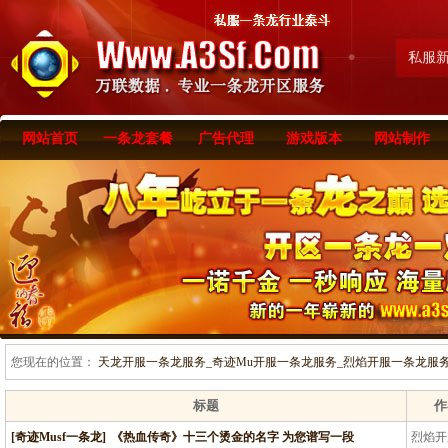
私服
网站首页
一条龙套餐
广告代理
游戏版本
网站制作
您现在的位置：
天龙开服一条龙服务_奇迹Mu开服一条龙服务_烈焰开服一条龙服务-www
标题
作
[奇迹Musf一条龙]
《热血传奇》十三个烫金的名字 为您谱写一段
烈焰开