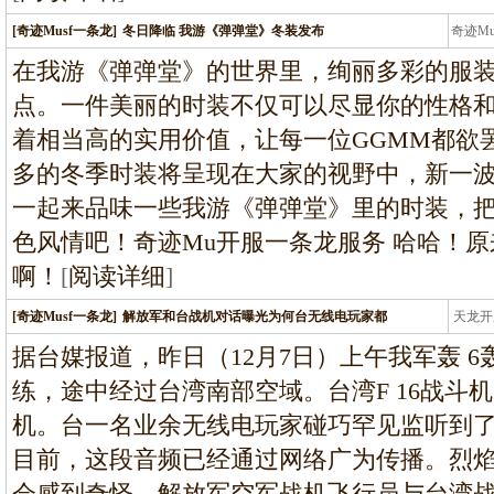
[奇迹Musf一条龙]
冬日降临 我游《弹弹堂》冬装发布
奇迹M
条龙
在我游《弹弹堂》的世界里，绚丽多彩的服
点。一件美丽的时装不仅可以尽显你的性格
着相当高的实用价值，让每一位GGMM都欲
多的冬季时装将呈现在大家的视野中，新一
一起来品味一些我游《弹弹堂》里的时装，
色风情吧！奇迹Mu开服一条龙服务 哈哈！
啊！
[
阅读详细
]
[奇迹Musf一条龙]
解放军和台战机对话曝光为何台无线电玩家都
天龙开
龙
据台媒报道，昨日（12月7日）上午我军轰 
练，途中经过台湾南部空域。台湾F 16战斗
机。台一名业余无线电玩家碰巧罕见监听到
目前，这段音频已经通过网络广为传播。烈焰
会感到奇怪，解放军空军战机飞行员与台湾