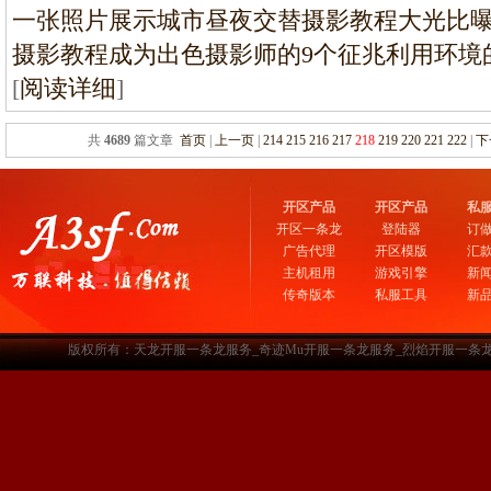
一张照片展示城市昼夜交替摄影教程大光比曝
摄影教程成为出色摄影师的9个征兆利用环境
[
阅读详细
]
共
4689
篇文章
首页
|
上一页
|
214
215
216
217
218
219
220
221
222
|
下
开区产品
开区产品
私
开区一条龙
登陆器
订
广告代理
开区模版
汇
主机租用
游戏引擎
新
传奇版本
私服工具
新
版权所有：天龙开服一条龙服务_奇迹Mu开服一条龙服务_烈焰开服一条龙服务-www.a3sf.c