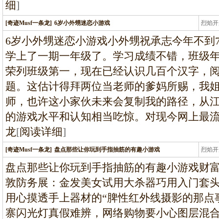
细
]
[奇迹Musf一条龙]
6岁小外甥迷恋小游戏
烈焰开
龙
6岁小外甥迷恋小游戏小外甥祝承志今年不到
学上了一期一年级了。学习成绩不错，班级
荣列班级第一，现在已经认识几百个汉字，
题。这估计得拜两位当老师的爹妈所赐，我
师，也许这小家伙未来会复制我的路径，从
的游戏水平和认知相当吃惊。对现今网上最
龙
[
阅读详细
]
[奇迹Musf一条龙]
盘点那些让你玩到手指抽筋的有趣小游戏
烈焰开
龙
盘点那些让你玩到手指抽筋的有趣小游戏财
敦防务展：金发美女试用大杀器巧用入门套头
用心摸透手上器材的“脾性红外线摄影的那点
寨闪光灯真假难辨，网络购物要小心图层混