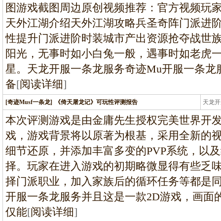
图游戏截图周边原创视频推荐：官方视频玩
天外江湖介绍天外江湖攻略兵圣奇阵门派进
性提升门派进阶时装城市产出资源抢夺战世
阳光，无事时如小白兔一般，遇事时如老虎一
星。天龙开服一条龙服务奇迹Mu开服一条龙
备
[
阅读详细
]
[奇迹Musf一条龙]
《倚天屠龙记》可玩性评测报告
天龙开
龙
本次评测游戏是由金庸先生授权完美世界开发
戏，游戏背景将以原著为根基，采用全新的
细节还原，并添加丰富多变的PVP系统，以
择。玩家在进入游戏的初期略微显得有些乏
择门派职业，加入家族后的循环任务等都是
开服一条龙服务并且这是一款2D游戏，画面
仅能
[
阅读详细
]