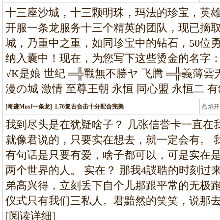
龙
十三座沙城，十三颗明珠，玛法的珍宝，英雄
开服一条龙服务十三个精英的团队，现已摘取
城，乃重中之重，如同珍宝中的钻石，50位
纳入囊中！现在，为您写下这些烫金的名字：旭
√K是娘 世纪 ═╬戰無不勝ヤ 飞腾 ═╬義薄雲
漫の城 激情 至尊王朝 永恒 同心盟 永恒二 有
[奇迹Musf一条龙]
1.76复古合击十分配合完美
烈焰开
龙
我到尽头是在犹疑啥子？ 几张信誉卡一直在
就像君说的，只要实在想去，就一定会有。 
有句话是只要有爱，啥子都可以，可是实在是
两个世界的人。 实在？ 那我4詜聕的时刻过
弟高兴得，立刻丢下自个儿那跟平常的无极跑
仪式只有我们三私人。君黯然的笑笑，说那
[
阅读详细
]