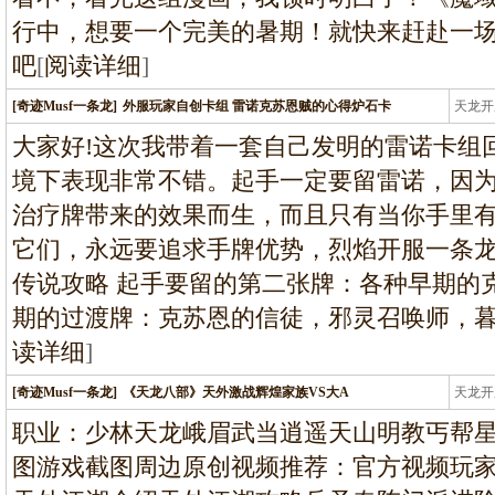
行中，想要一个完美的暑期！就快来赶赴一
吧
[
阅读详细
]
[奇迹Musf一条龙]
外服玩家自创卡组 雷诺克苏恩贼的心得炉石卡
天龙开
龙
大家好!这次我带着一套自己发明的雷诺卡组
境下表现非常不错。起手一定要留雷诺，因
治疗牌带来的效果而生，而且只有当你手里有伺
它们，永远要追求手牌优势，烈焰开服一条
传说攻略 起手要留的第二张牌：各种早期的克
期的过渡牌：克苏恩的信徒，邪灵召唤师，
读详细
]
[奇迹Musf一条龙]
《天龙八部》天外激战辉煌家族VS大A
天龙开
龙
职业：少林天龙峨眉武当逍遥天山明教丐帮
图游戏截图周边原创视频推荐：官方视频玩