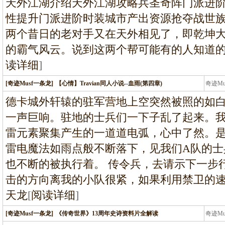
天外江湖介绍天外江湖攻略兵圣奇阵门派进
性提升门派进阶时装城市产出资源抢夺战世族 2
两个昔日的老对手又在天外相见了，即乾坤
的霸气风云。说到这两个帮可能有的人知道
读详细
]
[奇迹Musf一条龙]
【心情】Travian同人小说--血雨(第四章)
奇迹M
条龙
德卡城外轩辕的驻军营地上空突然被照的如
一声巨响。驻地的士兵们一下子乱了起来。
雷元素聚集产生的一道道电弧，心中了然。
雷电魔法如雨点般不断落下，见我们A队的士
也不断的被执行着。 传令兵，去请示下一步
击的方向离我的小队很紧，如果利用禁卫的
天龙
[
阅读详细
]
[奇迹Musf一条龙]
《传奇世界》13周年史诗资料片全解读
奇迹M