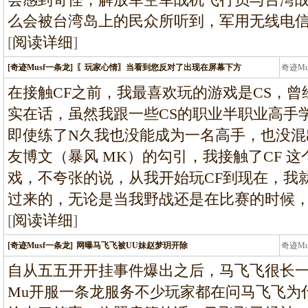
么会被台湾岛上的民众所听到，军用无线电
[
阅读详细
]
[奇迹Musf一条龙]
〖玩家心情〗当看到您反对了出现在屏幕下方
奇迹M
条龙
在接触CF之前，我最喜欢玩的游戏是CS，曾
实在话，虽然我跟一些CS的职业半职业高手
即使练了N久我也没能成为一名高手，也没混
友博文（暴风 MK）的勾引，我接触了CF 
戏，不夸张的说，从我开始玩CF到现在，我
过来的，无论是当我野战还是在比赛的时候
[
阅读详细
]
[奇迹Musf一条龙]
网曝马飞飞被UU妹赵梦玥开除
奇迹M
条龙
自从五五开开挂事件爆出之后，马飞飞很长
Mu开服一条龙服务不少玩家都在问马飞飞为