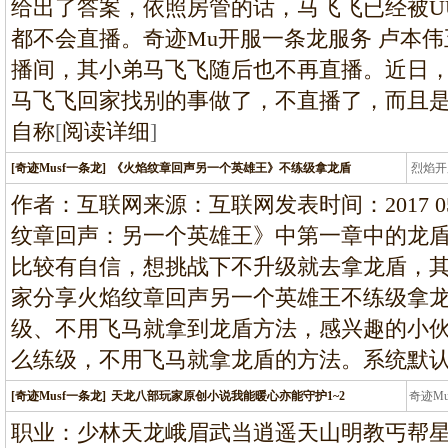
给出了答案，依照房管的话，马飞飞已经被U
都不会直播。奇迹Mu开服一条龙服务 卢本
播间，其小弟马飞飞随后也不再直播。近日
马飞飞回家找别的事做了，不直播了，而且是
自称
[
阅读详细
]
[奇迹Musf一条龙]
《火焰纹章回声另一个英雄王》不练级拿龙盾
烈焰开
龙
作者：互联网来源：互联网发表时间：2017 05 0
纹章回声：另一个英雄王》中第一章中的龙
比较有自信，想挑战下不升级就去拿龙盾，
家分享火焰纹章回声另一个英雄王不练级拿
级、不用飞马就拿到龙盾方法，感兴趣的小
么练级，不用飞马就拿龙盾的方法。系统默
[奇迹Musf一条龙]
天龙八部玩家原创小说我能暖心亦能守护1~2
奇迹M
条龙
职业：少林天龙峨眉武当逍遥天山明教丐帮