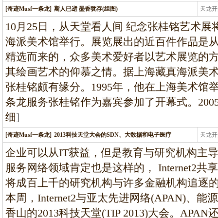
[奇迹Musf一条龙]
斯人已逝 墨香犹存(组图)
天龙开
龙
10月25日，从天堂看人间 纪念张桂铭艺术
海派美术馆举行。展览展出的近百件作品是
精选而来的，众多美术爱好者以艺术展览的
其绘画艺术的仰慕之情。据上海藏真海派美
张桂铭颇有缘分。1995年，他在上海美术馆
条龙服务张桂铭作为嘉宾参加了开幕式。200
细
]
[奇迹Musf一条龙]
2013科技天堂大会的SDN、大数据和电子医疗
天龙开
龙
企业可以从IT获益，但是教育与研究机构主
服务网络领域肯定也是这样的， Internet2共
将成百上千的研究机构与许多金融机构追逐
本周，Internet2与亚太先进网络(APAN)、能
香山的2013科技天堂(TIP 2013)大会。A