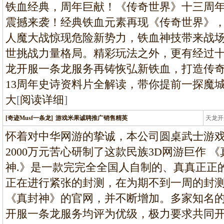
条龙
铁血经典，周年巨献！《传奇世界》十三周
震撼来袭！经典铁血元素再现《传奇世界》
人魔大战惊现危险新势力，铁血神技带来战
世挑战力量格局。精彩玩法之外，更有经过
龙开服一条龙服务再铸恢弘新铁血，打造传
13周年史诗资料片全解读，带你提前一探魔
大
[
阅读详细
]
[奇迹Musf一条龙]
游戏米果诚聘推广销售精英
天龙开
龙
怀着对中华网游的挚诚，本公司圆桌武士游戏
2000万元苦心研制了这款民族3D网游巨作 
神.》是一款完完全全国人自制的、真真正正
正在进行紧张的封测，在为期不到一周的封测
《真封神》的官网，并不断增加。多家知名
开服一条龙服务均评为优级，极力要求共同