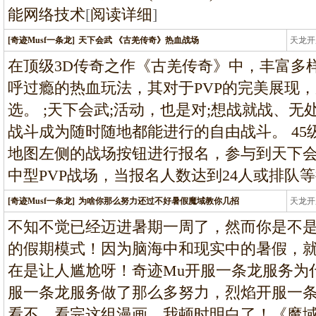
能网络技术
[
阅读详细
]
[奇迹Musf一条龙]
天下会武 《古羌传奇》热血战场
天龙开
龙
在顶级3D传奇之作《古羌传奇》中，丰富多
呼过瘾的热血玩法，其对于PVP的完美展现
选。 ;天下会武;活动，也是对;想战就战、无
战斗成为随时随地都能进行的自由战斗。 4
地图左侧的战场按钮进行报名，参与到天下会
中型PVP战场，当报名人数达到24人或排队
[奇迹Musf一条龙]
为啥你那么努力还过不好暑假魔域教你几招
天龙开
龙
不知不觉已经迈进暑期一周了，然而你是不
的假期模式！因为脑海中和现实中的暑假，
在是让人尴尬呀！奇迹Mu开服一条龙服务为
服一条龙服务做了那么多努力，烈焰开服一
看不，看完这组漫画，我顿时明白了！《魔域