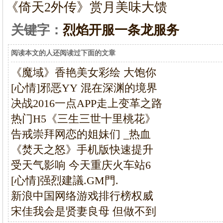
《倚天2外传》赏月美味大馈
关键字：
烈焰开服一条龙服务
阅读本文的人还阅读过下面的文章
《魔域》香艳美女彩绘 大饱你
[心情]邪恶YY 混在深渊的境界
决战2016一点APP走上变革之路
热门H5《三生三世十里桃花》
告戒崇拜网恋的姐妹们 _热血
《焚天之怒》手机版快速提升
受天气影响 今天重庆火车站6
[心情]强烈建議.GM門.
新浪中国网络游戏排行榜权威
宋佳我会是贤妻良母 但做不到