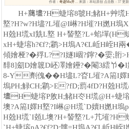
作者：
奇迹Mu开…
来源：本站原创 点击数：
37 更新
H+﨟壗?H蜨塎8虢H;觰H+艸塃HH
墪?H?w?H壗?L墔@I崊?H墔?H嬎H塢X
H兝H塃xI兟L墪 H+諬墪?L+蜭墠(H
xH+蜨塎h?€f?;鹴>H塢A?€L岴H峌
傾嬒桠?�殍L??I嬘I崓?鑏?�孁;胻>H
馡8]劎D嬒簚D岯凙嬒鑸?�閹3繧兯�I
8-Y劑傀��H壗L?昚L墔?A篅I
塢PH;觮CH;鹴>E?fD;藅4fD?H兝H
壗H蜨塎P敫H;觰H冭H塃@H+蜨塎P
墺?A篅I嬕H墪?I崊@H塃`D嬻H嬎H塢pH
H兝H塃`I兡L墺?H+諬墪?L+芁墔?H
`H+蜨塎pA?€f?D;髏=H塢A?€L岴H峌