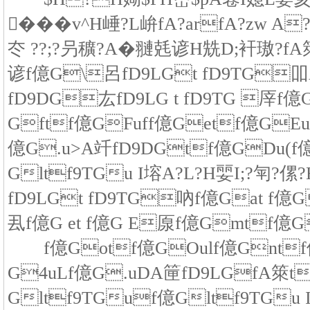
���v^H崜?L峅fA?arfA?zw A?
冭 ??;?叧穬?A�翴兞谚H兟D;衦璈?fA
谚f億G\呂fD9LGt fD9TG
fD9DG厷fD9LG t fD9TG 厗f億G
Gftf億GFuff億Getf億GEu
億G.u>A竏fD9DGtf億GDu(f
Gltf9TGu I塎A?L?H婯I;?匉?
fD9LGt fD9TG吶f億Gat f億G
厾f億G et f億G E厡f億Gmtf億
f億Gotf億GOulf億Gntf億
G4uLf億G.uDA筪fD9LGfA箂t
Gltf9TGuf億Gltf9TGu 