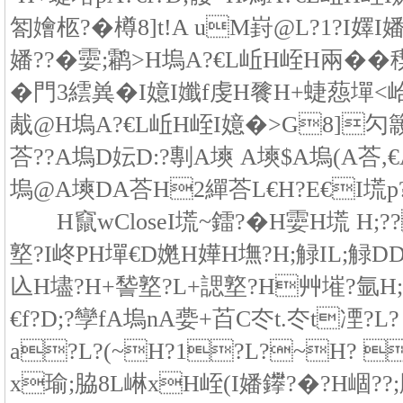
匒嬒柩?�樽8]t!A uM崶@L?1?I嬕
嬏??�孁;鹴>H塢A?€L岴H峌H兩��
�門3繧兾�I嬑I孅f虔H餮H+蜨葾墠<峆X
胾@H塢A?€L岴H峌I嬑�>G8]勽
荅??A塢D妘D:?剸A塽 A塽$A塢(A荅,
塢@A塽DA荅H2繟荅L€H?E€I塃p
H竄wCloseI塃~鐳?�H孁H塃 H;??
墪?I峂PH墠€D嬎H嬅H墲?H;觮IL;觮DD
兦H壗?H+諬墪?L+諰墪?H艸墔?氩H;
€f?D;?孿fA塢nA嬊+苩C冭t.冭t凐?
a?L?(~H?1?L?~H? 
x瑜;脇8L崊xH峌(I嬏鑻?�?H崓??