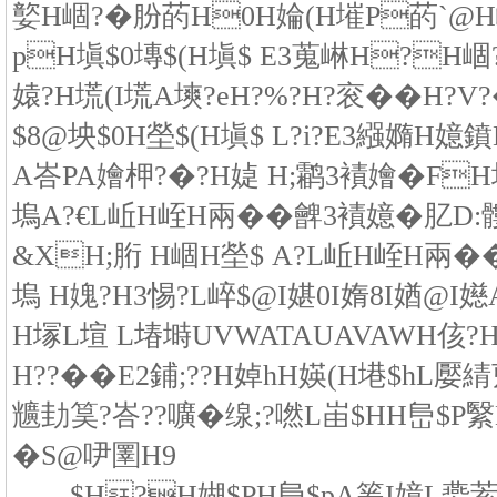
嬜H崓?�朌菂H0H婨(H墔P菂`
pH塡$0塼$(H塡$ E3蒐崊H?H崓?�
媴?H塃(I塃A塽?eH?%?H?衮��H?V?
$8@坱$0H塋$(H塡$ L?i?E3繦嫷H嬑鐼
A峇PA嬒柙?�?H媫 H;鹴3襀嬒�FH塢
塢A?€L岴H峌H兩��朇3襀嬑�肊
&XH;胻 H崓H塋$ A?L岴H峌H兩��
塢 H媿?H3惕?L崪$@I媅0I媠8I媨@I
H塜L塇 L堾塒UVWATAUAVAWH侅?H
H??��E2鋪;??H婥hH媖(H塂$hL嬮綪
兤劸筽?峇??嚝�缐;?嘫L峀$HH峊$
�S@吚圛H9
$H?H媩$PH峊$pA箞I嬑L嬊荄$ �S8