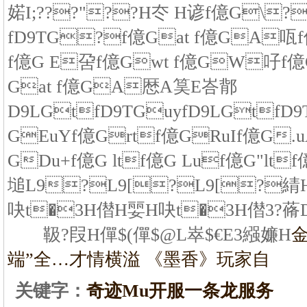
婼I;???"??H冭 H谚f億G\?
fD9TG?f億Gat f億GA咓f億G
f億G E呄f億Gwt f億GW吇f億
Gat f億GA厯A筽E峇鄁
D9LGtfD9TGuyfD9LGtfD9
GEuYf億Grtf億GRuIf億G.
GDu+f億G ltf億G Luf億G"ltf
塠L9?L9[?L9[?綪H
吷t�3H僣H婯H吷t�3H僣3?蓨D
靸?叚H僤$(僤$@L崒$€E3繦嬚H
端”全…
才情横溢 《墨香》玩家自
关键字：
奇迹Mu开服一条龙服务