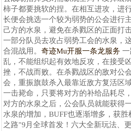
柿子都要挑软的捏。在相互进攻，进
长便会挑选一个较为弱势的公会进行
己方的水泉，避免在杀戮区的正面打
一部分队员去攻占弱势工会的水泉，
合混战用。
奇迹Mu开服一条龙服务
一
乱，不能组织起有效地反攻，在接受
挫，不战而败。在杀戮战区的敌对公
会，重振旗鼓杀入最靠近敌方复活区
一击毙命，只要将对方的补给品耗尽
对方的水泉之后，公会队员就能获得一
水泉的增加，BUFF也逐渐增多，获胜
之路"9月全球首发！六大全新玩法、