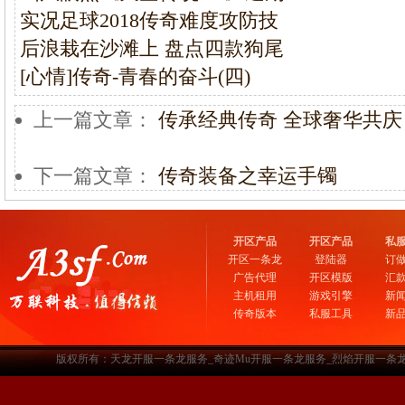
实况足球2018传奇难度攻防技
后浪栽在沙滩上 盘点四款狗尾
[心情]传奇-青春的奋斗(四)
上一篇文章：
传承经典传奇 全球奢华共庆
下一篇文章：
传奇装备之幸运手镯
开区产品
开区产品
私
开区一条龙
登陆器
订
广告代理
开区模版
汇
主机租用
游戏引擎
新
传奇版本
私服工具
新
版权所有：天龙开服一条龙服务_奇迹Mu开服一条龙服务_烈焰开服一条龙服务-www.a3sf.c