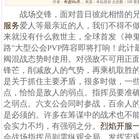
作者：
奇迹Mu开…
来源：本站原创 点击数：
100 更
战场交锋，面对昔日彼此相惜的兄
服务
爱人等最亲近的人，我们不得不
来就没有什么救世主，全球首发《神鬼
路"大型公会PVP阵容即将打响！此
阀混战态势时使用。对强敌不可用正
锋芒，削减敌人的气势，再乘机取胜
是关于抓住主要矛盾，很多时做，一
点，恰恰是敌人的弱点。指挥员要准
之弱点。六支公会同时参战，百余人的
是必须的。许多在筹谋中的战术也不
会实力不均，有强弱之分。
烈焰开服
会战场指挥员则需纵观全局，发挥宏