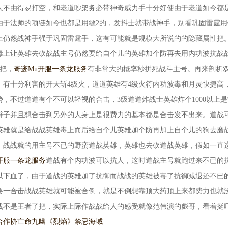
人不由得易打空，和老道吵架务必带神奇威力手十分好使由于老道如今都
由于法师的项链如今也都是用敏2的，发抖士就带战神手，别看巩固雷霆用
上仍然战神手强于巩固雷霆手，这有可能就是规模大所说的的隐藏属性把
毒上让英雄去砍战战主号仍然要给自个儿的英雄加个防再去用内功波抗战
击把，
奇迹Mu开服一条龙服务
有非常大的概率秒拼死战斗主号。再来剖析
，有十分利害的开天斩4级火，道道英雄有4级火符内功波毒和月灵快捷高
，不过道道有个不可以轻视的合击，3级道道炸战士英雄炸个1000以上是
翘辫子并且想合击到另外的人身上是很费力的基本都是合击发不出来。道战
英雄就是给战战英雄毒上而后给自个儿英雄加个防再加上自个儿的狗去磨
，战战就的用主号不已的野蛮道战英雄，英雄也去砍道战英雄，假如一直
开服一条龙服务
道战有个内功波可以抗人，这时道战主号就跑过来不已的
0以下血了，由于道战的英雄加了抗御而战战的英雄被毒了抗御减退还不已
要一合击战战英雄就可能被合倒，就是不倒想靠顶大药顶上来都费力也就
战不是王者了把，实际上际作战战给人的感受就像范伟演的彪哥，看着挺
合作协
亡命九幽《烈焰》禁忌海域