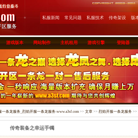
私服新闻
常见问题
私服技术
传奇架设
版
游戏版本
网站制作
主机租用
游戏引擎
登陆器
条龙服务_烈焰开服一条龙服务-www.a3sf.com
>>
文章
>>
烈焰开服一条龙服务
>>
传奇装备之幸运手镯