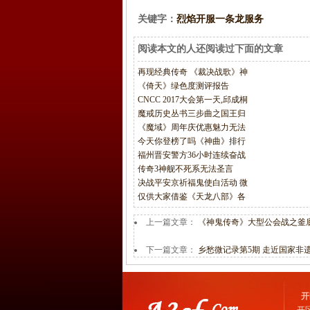
关键字：
烈焰开服一条龙服务
阅读本文的人还阅读过下面的文章
再现经典传奇 《裁决战歌》神
《倚天》绿色度测评报告
CNCC 2017大会第一天,邱成桐
魔戒历史丛书三步曲之国王归
《魔域》周年庆优惠魅力无法
今天你登榜了吗《神曲》排行
福州晋安警方36小时连续奋战
传奇3神舰不死系无法圣言
决战平安京祈福鬼使白活动 微
仅供大家借鉴《天龙八部》各
上一篇文章：
《神鬼传奇》大型公会战之釜
下一篇文章：
乡愁微记录第5期 走近国家非
开