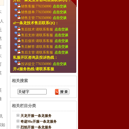
销售客服:776356990
点击交谈
销售接单:776356990
点击交谈
不
销售主管:776356990
点击交谈
人
sf一条龙技术售后联系QQ：
售后技术:请联系客服
点击交谈
无
售后支持:请联系客服
点击交谈
然
售后值班:请联系客服
点击交谈
售后解答:请联系客服
点击交谈
英
售后主管:请联系客服
点击交谈
大
私服开区咨询及投诉热线：
投诉提交:776356990
点击交谈
可
开sf服务热线:请联系客服
英
相关搜索
，
英
雄
相关栏目分类
天龙开服一条龙服务
巩
奇迹Mu开服一条龙服务
假如
烈焰开服一条龙服务