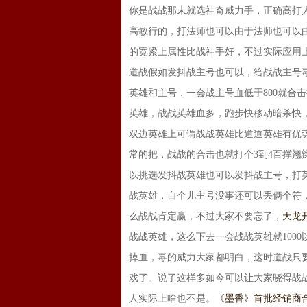
你是战战那末就选神奇威力手，正确高打
高敏行的，打法师也可以由于法师也可以
的宽紧上属性比战神手好，不过实际应用
道战假如发抖战主号也可以，给战战主号
英雄和主号，一会战主号血低于800就合
英雄，战战英雄血多，跑步快移动暗杀快
双边英雄上可谓战战英雄比道道英雄有优势
常的把，战战的合击也就打个3到4百撑
以挑选发抖战英雄也可以发抖战主号，打
战英雄，自个儿主号没事还可以丢俩个符
么战战肯定赢，不过大家不要忘了，
天龙
战战英雄，这么下去一会战战英雄就100
掉血，毒的威力大家都明白，这时道战只
戏了。说了这样多如今可以让大家晓得战
人实际上啥也不是。
《墨香》首批经销商