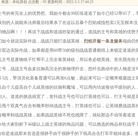
…
来源：本站原创 点击数：
95 更新时间：2022-3-5 17:44:23
的有完全上的优势把。我如今都去99区练道道了如今已经52带45了，
级别的人就能杀法师最后结果杀了在这以后暴个烈焰戒指想卖2元宝根本没
暴的物品啊！！！再说下战战和道战吵架的通过，道战的主号和英雄的优势
们如今就说实际作战，战战只能打道战英雄，
烈焰开服一条龙服务
端由仍
双边实际作战，如果都是用60带50的级别战战普通都得上来锁定道道的
儿主号是废物啥子忙帮不上完全靠英雄砍，所以务必锁英雄。首先我先给
主号，战战主号血多抗御高完全的靠物理歼击，想歼击跑动中的人物是没
多3点，带演员化装备普通可以再加6点敏，跑起来可以一定概率规避战士
以自个儿提高自个儿或英雄的抗御和魔域，可以用内功波推动平级别的人
别人。道道的挑选就宽了，发抖战主号也可以打英雄也可以，打主号就是
后甩个双真气合击有概率秒掉战战主号，打英雄也可以，让英雄磨战战英
击有概率秒战战英雄，如果战战英雄不死也残障了，就站那边不动等着道道
给大家剖析下46级以上战士英雄的饰品问题，可以挑选的饰品有狂战手 
假如你是道战那末首选是很静手由于很静手的下线高合击打车牢稳掉血多。