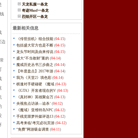
天龙私服一条龙
是
奇迹Musf一条龙
钱
烈焰开区一条龙
。
最新相关信息
战
《传世挂机》组合技能
(
04-15
)
双边
包括盛大官方也是不断
(
04-15
)
，
龙头节时间及由来传说
(
04-15
)
盛大“不当敛财”案的
(
04-14
)
常
魔戒历史丛书三步曲之
(
04-14
)
可
【年度盘点】2017年游
(
04-14
)
我为《天堂2》填色彩
(
04-14
)
战
棋逢对手硬碰硬 《魔域
(
04-13
)
这
《GTA》开发者现在的V
(
04-13
)
抗
《真封神》英雄聚会万
(
04-13
)
央视焦点访谈—追杀‘
(
04-12
)
的
《魔域》亚维特岛NPC
(
04-12
)
没
手残党噩梦外媒评选13
(
04-12
)
高考来临!考完必玩页游
(
04-12
)
吓
“免费”网游吸金调查
(
04-11
)