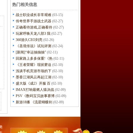
热门相关信息
战士职业成长非常艰难
(03-15)
传奇世界手游战士武器
(02-27)
正确看待游戏,正确看待
(02-27)
玩家呼唤天龙八部3 我
(02-27)
360游久CEO刘亮
(02-26)
《圣境传说》试玩评测
(02-24)
[新闻]“幸运抽抽抽”
(02-11)
回家路上多多保重!《热
(02-11)
《王者荣耀》现状窘迫
(02-10)
浅谈手机页游市场的下
(02-10)
墨香江湖风云再起江湖
(02-10)
盛大版《成2》开服 百
(02-10)
IMAX打响最燃人猿决战
(02-09)
PSV《数码宝贝故事赛博
(02-09)
新游18播 《流星蝴蝶剑
(02-09)
类