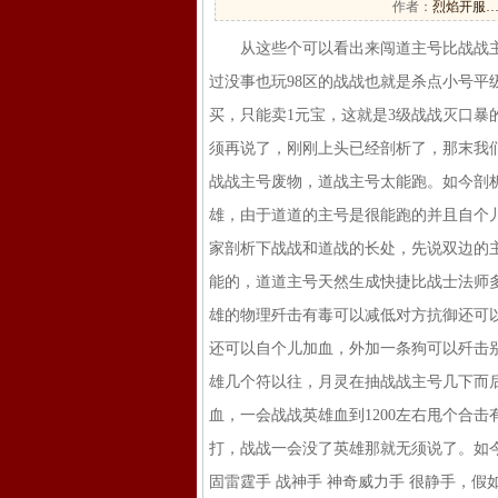
作者：
烈焰开服
从这些个可以看出来闯道主号比战战主号
过没事也玩98区的战战也就是杀点小号平
买，只能卖1元宝，这就是3级战战灭口
须再说了，刚刚上头已经剖析了，那末我
战战主号废物，道战主号太能跑。如今剖析
雄，由于道道的主号是很能跑的并且自个
家剖析下战战和道战的长处，先说双边的
能的，道道主号天然生成快捷比战士法师
雄的物理歼击有毒可以减低对方抗御还可
还可以自个儿加血，外加一条狗可以歼击
雄几个符以往，月灵在抽战战主号几下而
血，一会战战英雄血到1200左右甩个合
打，战战一会没了英雄那就无须说了。如今
固雷霆手 战神手 神奇威力手 很静手，