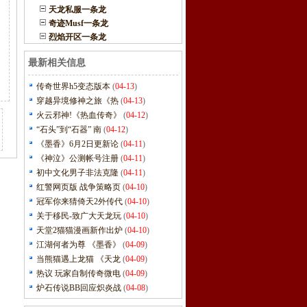
天龙私服一条龙
奇迹Musf一条龙
烈焰开区一条龙
最新相关信息
传奇世界h5变态版本
(
04-13
)
穿越异境修神之旅《热
(
04-13
)
火云邪神!《热血传奇》
(
04-12
)
“石头”到“石器” 南
(
04-12
)
《墨香》6月2日更新论
(
04-11
)
《神泣》公测帐号注册
(
04-11
)
初中文化男子非法克隆
(
04-11
)
红警网页版 战争策略页
(
04-10
)
冠军你来猜倚天2外传代
(
04-10
)
关于移民-致广大天龙玩
(
04-10
)
天堂2猫猫漫画新作出炉
(
04-10
)
江湖何者为尊 《墨香》
(
04-09
)
当熊猫遇上龙猫 《天龙
(
04-09
)
热议 玩家自制传奇微电
(
04-09
)
炉石传说BB回应炽炎战
(
04-08
)