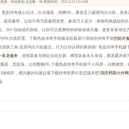
来源：本站原创 点击数：
96 更新时间：2023-4-13 13:14:00
复刻传奇核心玩法，红名爆装，劲爽PK，屠龙宝刀威震玛法大陆，更多
礼，超高爆率，让你不再为装备而发愁。参加万人攻沙，体验经典战役的乐
。360°自由成长路线，让你可以更爽快的体验游戏乐趣，更多装备强化
S与PK大战所需。下载热血传奇手机版这款最原汁原味的传奇手游
烈焰开
战法道铁三角,还原玛法大陆盛况，只为让你认得回家的路! 热血传奇手机版
一条龙服务
，游戏装备无绑定自由交易，稀世装备永久保值，屠龙裁决谁
爆装，竞技场，让你酣畅PK;下载热血传奇手机版千人同屏，点燃激情，
183游戏库，感兴趣的玩家赶紧下载传奇世界h5变态版本吧!
国庆档期大作网
上