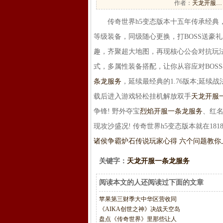
作者：
天龙开服…
传奇世界h5变态版本十五年传承经典，
等级装备，同级随心更换，打BOSS送豪
趣，齐聚超大地图，再现核心公会对抗玩法
式，多属性装备搭配，让你从容应对BOS
条龙服务
，延续最经典的1.76版本;延续
载后进入游戏轻松挂机解放双手
天龙开服
争锋! 野外夺宝
烈焰开服一条龙服务
、红名
现攻沙盛况! 传奇世界h5变态版本就在18
诸侯争霸
炉石传说玩家心得 六个问题教你
关键字：
天龙开服一条龙服务
阅读本文的人还阅读过下面的文章
苹果第三财季大中华区营收同
《AIKA创世之神》决战天空岛
盘点《传奇世界》里那些让人