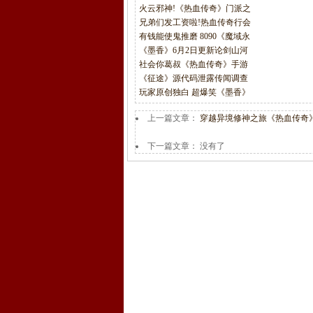
火云邪神!《热血传奇》门派之
兄弟们发工资啦!热血传奇行会
有钱能使鬼推磨 8090《魔域永
《墨香》6月2日更新论剑山河
社会你葛叔《热血传奇》手游
《征途》源代码泄露传闻调查
玩家原创独白 超爆笑《墨香》
上一篇文章：
穿越异境修神之旅《热血传奇
下一篇文章： 没有了