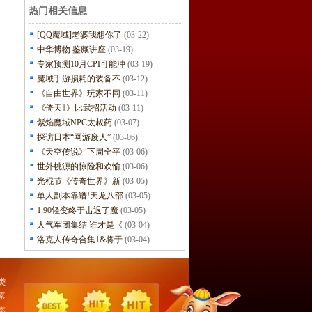
热门相关信息
[QQ魔域]老婆我想你了
(03-22)
中华博物 鉴藏讲座
(03-19)
专家预测10月CPI可能冲
(03-19)
魔域手游损耗的装备不
(03-12)
《自由世界》玩家不同
(03-11)
《倚天Ⅱ》比武招活动
(03-11)
紫焰魔域NPC太叔药
(03-07)
探访日本“网游废人”
(03-06)
《天空传说》下周全平
(03-06)
世外桃源的惊险和欢愉
(03-06)
光棍节《传奇世界》新
(03-05)
单人副本靠谱!天龙八部
(03-05)
1.90轻变终于击退了魔
(03-05)
人气军团集结 谁才是《
(03-04)
洛克人传奇合集1&将于
(03-04)
类
素
本