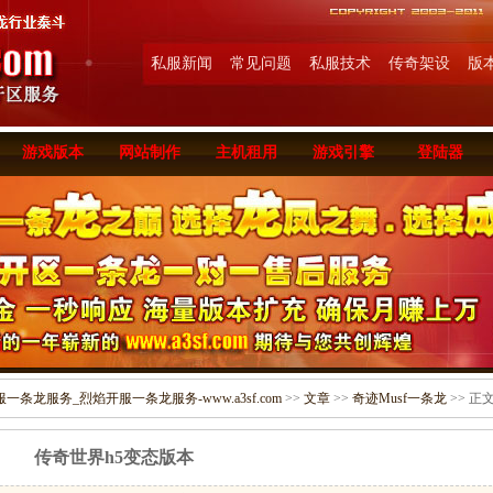
私服新闻
常见问题
私服技术
传奇架设
版
游戏版本
网站制作
主机租用
游戏引擎
登陆器
条龙服务_烈焰开服一条龙服务-www.a3sf.com
>>
文章
>>
奇迹Musf一条龙
>> 正
传奇世界h5变态版本