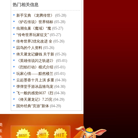
热门相关信息
新手宝典 《龙腾传世》
(05-28)
《炉石传说》世界锦标
(05-28)
虫潮虫巢《魔域》“魔
(05-27)
“传奇世界玩家征文”
(05-27)
传奇世界2优化改进 全
(05-26)
囚鸟的个人资料
(05-26)
倚天屠龙记赚钱 关于新
(05-26)
《英雄传说闪之轨迹2》
(05-01)
《烈焰行动》模式介绍
(05-01)
玩家心情——黯然楼兰
(05-01)
云起墨香十月上演 多重
(04-30)
弹弹堂手游冰晶雏鸟宠
(04-30)
飞一般的感觉6637《烈
(04-30)
《倚天屠龙记》7.25完
(04-29)
国外经典“页游”新体
(04-29)
类
素
本