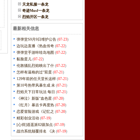
天龙私服一条龙
奇迹Musf一条龙
烈焰开区一条龙
最新相关信息
弹弹堂S9月9日维护公告
(
07-23
)
边玩边直播《热血传奇
(
07-22
)
弹弹堂手游咔哇岛地图
(
07-22
)
黏脸蛋儿
(
07-22
)
伦敦骚乱烈焰映出了什
(
07-22
)
怎样有逼格的过“双蛋
(
07-21
)
129年前的任天堂长这样
(
07-21
)
第10号热带风暴生成 未
(
07-21
)
烈焰天下日常玩法 每日
(
07-21
)
《神泣》新版“血色星
(
07-20
)
《红月》暴吉卡再度热
(
07-20
)
恋爱冒险游戏《记忆之
(
07-20
)
精彩创业活动
(
07-19
)
[心得]逍遥派82级加点
(
07-19
)
战功系统颠覆排名 《决
(
07-19
)