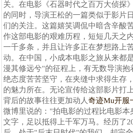
关。在电影《石器时代之百万大侦探
的同时，导演王松的一篇类似于影片
们的关注。这篇嬉笑调侃中暗含辛酸
作这部电影的艰难历程，短短几天之
一千多条，并且让许多正在梦想路上
动。在中国，小成本电影之旅从来都是
漫其修远兮"的征程上，有无数导演抱
绝态度苦苦坚守，在夹缝中求得生存
的魅力所在。无论宣传给这部影片打上
背后的故事往往更加动人
奇迹Mu开服
微博里说的："拍电影的过程比电影本
文字，足以抵得上千军万马。经历了20
后，处于"后末日时代"的我们，却完