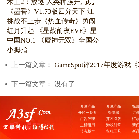
术士2：放逐 人类种族开局玩
《墨香》V1.73版四分天下 江
挑战不止步《热血传奇》勇闯
红月升起 《星战前夜EVE》星
中国NO.1 《魔神无双》全国公
小拇指
上一篇文章：
GameSpot评2017年度
下一篇文章： 没有了
开区产品
开区产品
私
开区一条龙
登陆器
订
广告代理
开区模版
汇
主机租用
游戏引擎
新
传奇版本
私服工具
新