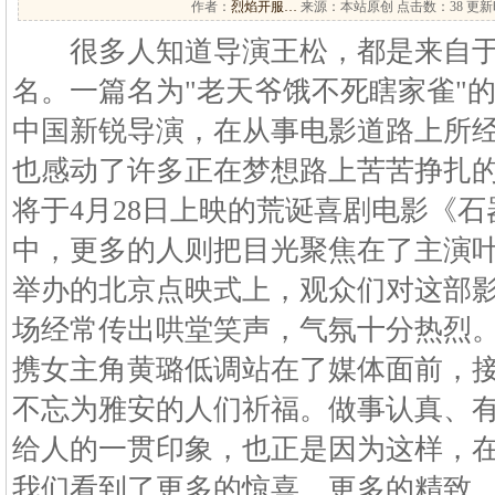
作者：
烈焰开服…
来源：本站原创 点击数：
38 更新时
很多人知道导演王松，都是来自于"
名。一篇名为"老天爷饿不死瞎家雀"
中国新锐导演，在从事电影道路上所
也感动了许多正在梦想路上苦苦挣扎
将于4月28日上映的荒诞喜剧电影《
中，更多的人则把目光聚焦在了主演
举办的北京点映式上，观众们对这部
场经常传出哄堂笑声，气氛十分热烈
携女主角黄璐低调站在了媒体面前，
不忘为雅安的人们祈福。做事认真、
给人的一贯印象，也正是因为这样，
我们看到了更多的惊喜、更多的精致