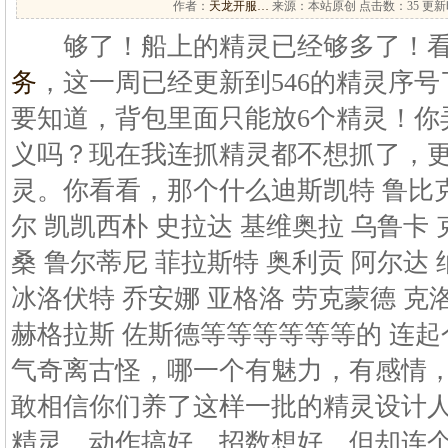
作者：
天龙开服…
来源：本站原创 点击数：
35 更新时
够了！船上的精灵已经够多了！看
务
，这一周已经更新到546的精灵序
要知道，背包里面只能放6个精灵！你
义吗？现在我连抓精灵都不想抓了，
灵。你看看，那个什么迪斯凯特 鲁比克
尔 凯凯西朴 史拉达 基维奥拉 乌鲁卡
桑 鲁尔蒂尼 菲拉斯特 奥利贡 阿尔达
冰洛伏特 乔安娜 亚格洛 劳克蒙德 克
赫格拉斯 佐斯德等等等等等等的 连
气奇离古怪，哪一个有魅力，有感情
敢相信你们养了这样一批的精灵设计人
精灵，动作搞好，招数想好，但却连