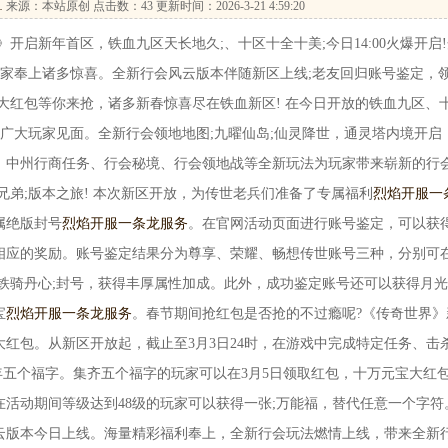
…
来源：本站原创 点击数：
43 更新时间：2026-3-21 4:59:20
启新年首区，铁血九区天长地久;、十区十全十美;今日14:00火爆开启!
玩家奉上诸多惊喜。全新行会风云版本伴随新区上线;老友回归账号鉴定，
大红包等你来抢，诸多新春惊喜尽在铁血新区! 在今日开放的铁血九区、
与广大玩家见面。全新行会领地地图;九曜仙岛;仙灵降世，通灵塔内境开启
。中州行商任务、行会秘境、行会领地战等全新玩法为玩家带来崭新的行
兄弟;版本之旅! 本次新区开放，为传世老兵们准备了专属福利
烈焰开服一
属绝版封号
烈焰开服一条龙服务
。在官网活动页面进行账号鉴定，可以获
相应的奖励。账号鉴定结果分为尊享、荣耀、畅想传世账号三种，分别可
铁骑丹心;封号，获得丰厚属性加成。此外，成功鉴定账号还可以获得月
宝
烈焰开服一条龙服务
。春节期间抢红包是否抢的不过瘾呢?《传奇世界》
红包。从新区开放起，截止至3月3日24时，在游戏中完成特定任务、击
、年五个福字。集齐五个福字的玩家可以在3月5日领取红包，十万元宝大红
活动期间等级达到48级的玩家可以获得一张;万能福，替代任意一个字符
云版本今日上线。海量精彩福利奉上，全新行会玩法燃情上线，带来全新