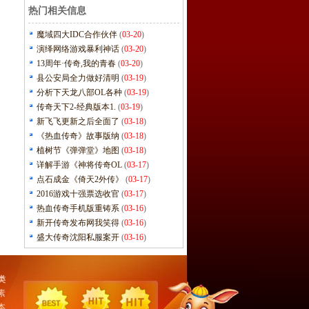
热门相关信息
魔域四大IDC合作伙伴
(
03-20
)
演绎网络游戏暴利神话
(
03-20
)
13周年·传奇,我的青春
(
03-20
)
县公安局全力做好清明
(
03-19
)
分析下天龙八部OL各种
(
03-19
)
传奇天下2-经典版本1.
(
03-19
)
新飞飞更新之后全面了
(
03-18
)
《热血传奇》故事版纳
(
03-18
)
植树节《弹弹堂》地图
(
03-18
)
详解手游《神将传奇OL
(
03-17
)
点石成金《倚天2外传》
(
03-17
)
2016游戏十强票选收官
(
03-17
)
热血传奇手机版重铸系
(
03-16
)
新开传奇发布网我笑得
(
03-16
)
盛大传奇沈阳私服案开
(
03-16
)
类
素
本