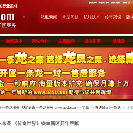
私服新闻
常见问题
私服技术
传奇架设
版
游戏版本
网站制作
主机租用
游戏引擎
登陆器
条龙服务_烈焰开服一条龙服务-www.a3sf.com
>>
文章
>>
奇迹Musf一条龙
>> 正
本来袭 《传奇世界》铁血新区开年巨献