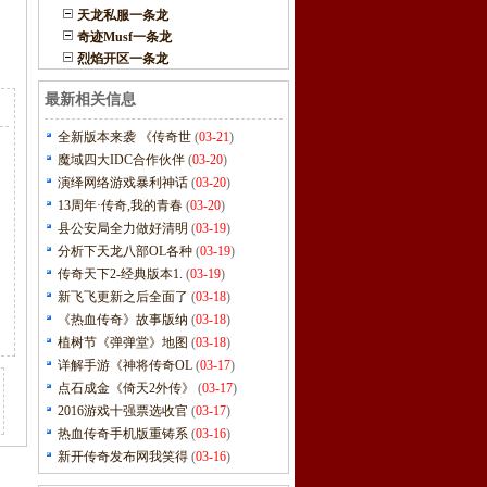
天龙私服一条龙
奇迹Musf一条龙
烈焰开区一条龙
最新相关信息
全新版本来袭 《传奇世
(
03-21
)
魔域四大IDC合作伙伴
(
03-20
)
演绎网络游戏暴利神话
(
03-20
)
13周年·传奇,我的青春
(
03-20
)
县公安局全力做好清明
(
03-19
)
分析下天龙八部OL各种
(
03-19
)
传奇天下2-经典版本1.
(
03-19
)
新飞飞更新之后全面了
(
03-18
)
《热血传奇》故事版纳
(
03-18
)
植树节《弹弹堂》地图
(
03-18
)
详解手游《神将传奇OL
(
03-17
)
点石成金《倚天2外传》
(
03-17
)
2016游戏十强票选收官
(
03-17
)
热血传奇手机版重铸系
(
03-16
)
新开传奇发布网我笑得
(
03-16
)