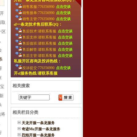
销售客服:776356990
点击交谈
销售接单:776356990
点击交谈
开
销售主管:776356990
点击交谈
领取
sf一条龙技术售后联系QQ：
售后技术:请联系客服
点击交谈
十区
售后支持:请联系客服
点击交谈
，
售后值班:请联系客服
点击交谈
售后解答:请联系客服
点击交谈
会
售后主管:请联系客服
点击交谈
条
私服开区咨询及投诉热线：
投诉提交:776356990
点击交谈
得
开sf服务热线:请联系客服
在
相关搜索
光宝
新
杀
相关栏目分类
包将
天龙开服一条龙服务
。
奇迹Mu开服一条龙服务
行
烈焰开服一条龙服务