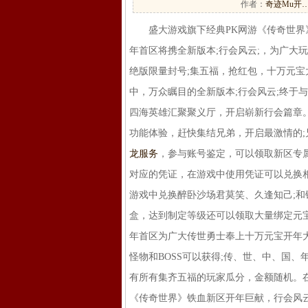
作者：
奇迹Mu开
盛大游戏旗下经典PK网游《传奇世界》开
年首区将携全新版本;行会风云;，为广大
绝版限量封号;集五福，抢红包，十万元宝
中，万众瞩目的全新版本;行会风云;终于
四海英雄汇聚聚义厅，开启崭新行会篇章
功能体验，赶快集结兄弟，开启最激情的;
龙服务
，参与账号鉴定，可以领取新区专
对应的凭证，在游戏中使用凭证可以兑换
游戏中兑换醉卧沙场君莫笑、久逢知己;和
盒，达到制定等级还可以领取大量绑定元
年首区为广大传世勇士奉上十万元宝开年大
怪物和BOSS可以获得;传、世、中、国
有所有集齐五福的玩家瓜分，金额随机。在
《传奇世界》铁血新区开年巨献，行会风