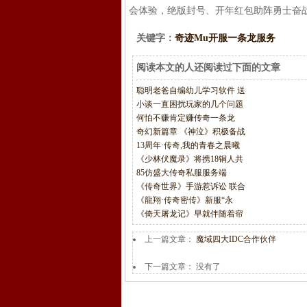
会体验，绝版封号、开年红包助阵勇士奋战
关键字：
奇迹Mu开服一条龙服务
阅读本文的人还阅读过下面的文章
聪明老爸自编幼儿学习软件 送
小谈一直困扰玩家的几个问题
何怕不赚肯定赚传奇一条龙
奇幻新篇章 《神泣》积极备战
13周年·传奇,我的青春之晨曦
《少林伏魔录》将携18铜人共
85仿盛大传奇私服服务端
《传奇世界》手游惹诉讼 联合
《龍翔·传奇密传》新服“永
《倚天屠龙记》早就伴随着帘
上一篇文章：
魔域四大IDC合作伙伴
下一篇文章： 没有了